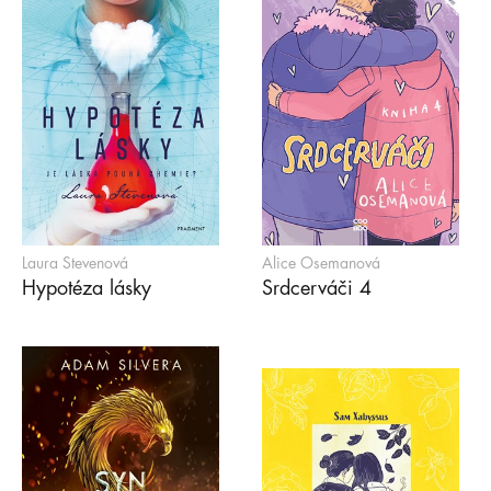
Laura Stevenová
Alice Osemanová
Hypotéza lásky
Srdcerváči 4