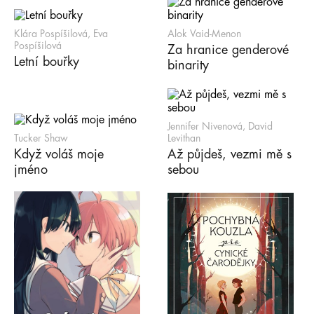
Klára Pospíšilová, Eva
Alok Vaid-Menon
Pospíšilová
Za hranice genderové
Letní bouřky
binarity
Jennifer Nivenová, David
Tucker Shaw
Levithan
Když voláš moje
Až půjdeš, vezmi mě s
jméno
sebou