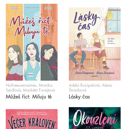
Nofreeusernames, Monika
Adéla Rosípalová, Alena
Seidlová, Markéta Forejtová
Štraubová
Můžeš říct: Miluju tě
Lásky čas