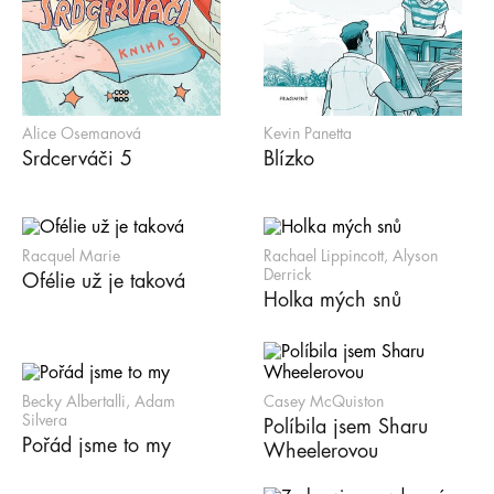
Alice Osemanová
Kevin Panetta
Srdcerváči 5
Blízko
Racquel Marie
Rachael Lippincott, Alyson
Derrick
Ofélie už je taková
Holka mých snů
Becky Albertalli, Adam
Casey McQuiston
Silvera
Políbila jsem Sharu
Pořád jsme to my
Wheelerovou