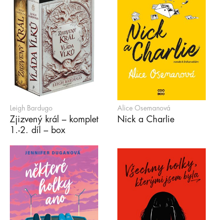
Leigh Bardugo
Alice Osemanová
Zjizvený král – komplet
Nick a Charlie
1.-2. díl – box