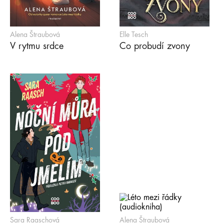
Alena Štraubová
Elle Tesch
V rytmu srdce
Co probudí zvony
Sara Raaschová
Alena Štraubová