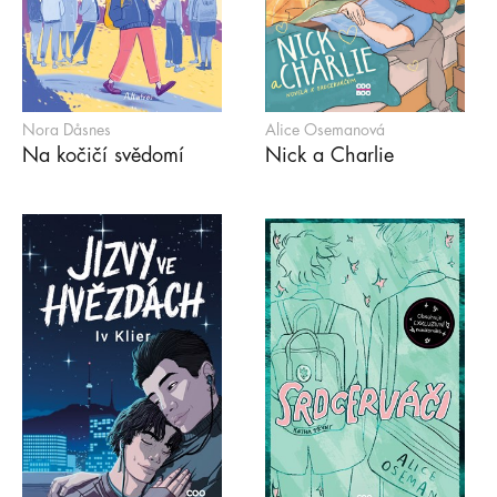
Nora Dåsnes
Alice Osemanová
Na kočičí svědomí
Nick a Charlie