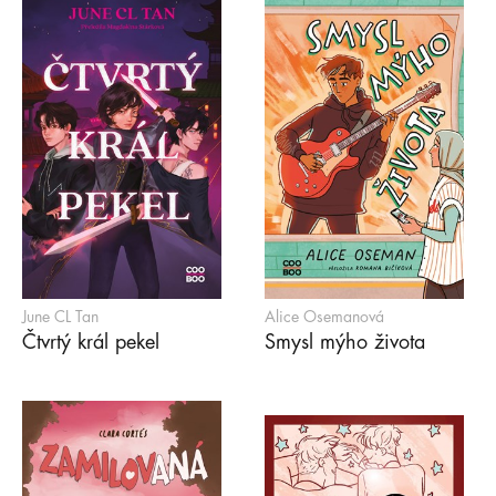
June CL Tan
Alice Osemanová
Čtvrtý král pekel
Smysl mýho života