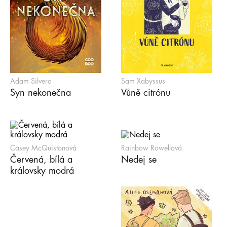
Adam Silvera
Sam Xabyssus
Syn nekonečna
Vůně citrónu
Casey McQuistonová
Rainbow Rowellová
Červená, bílá a
Nedej se
královsky modrá