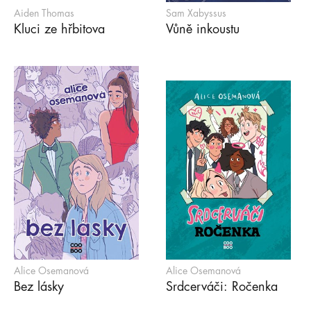
Aiden Thomas
Sam Xabyssus
Kluci ze hřbitova
Vůně inkoustu
Alice Osemanová
Alice Osemanová
Bez lásky
Srdcerváči: Ročenka