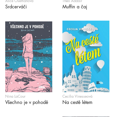
Alice Osemanová
Theo Addair
Srdcerváči
Muffin a čaj
Nina LaCour
Cecilia Vinesseová
Všechno je v pohodě
Na cestě létem