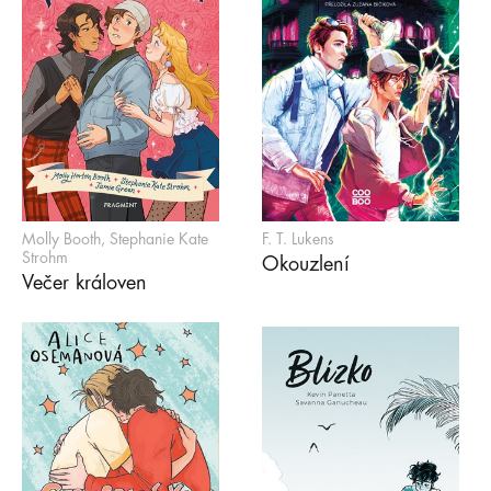
Molly Booth, Stephanie Kate
F. T. Lukens
Strohm
Okouzlení
Večer královen