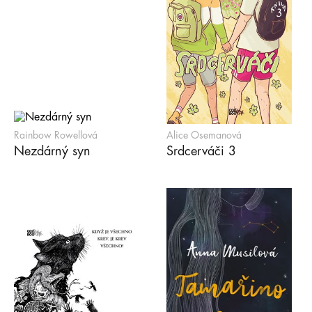
Rainbow Rowellová
Alice Osemanová
Nezdárný syn
Srdcerváči 3