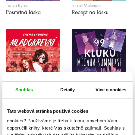
Tanya Byrne
Jarrett Melendez
Posmrtná láska
Recept na lásku
Souhlas
Detaily
Více o cookies
Tato webová stránka používá cookies
Sasha Laurens
Adam Sass
cookies?
Používáme je třeba k tomu, abychom Vám
Mladokrevní
99 kluků Micaha
doporučili knihy, které Vás skutečně zajímají.
Souhlas s
Summerse