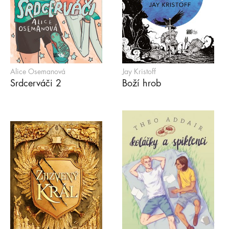
Alice Osemanová
Jay Kristoff
Srdcerváči 2
Boží hrob