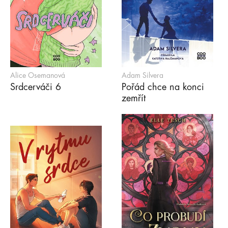
Alice Osemanová
Adam Silvera
Srdcerváči 6
Pořád chce na konci
zemřít