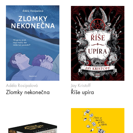
Adéla Rosípalová
Jay Kristoff
Zlomky nekonečna
Říše upíra