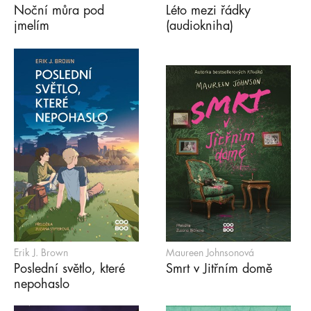
Noční můra pod
Léto mezi řádky
jmelím
(audiokniha)
Erik J. Brown
Maureen Johnsonová
Poslední světlo, které
Smrt v Jitřním domě
nepohaslo