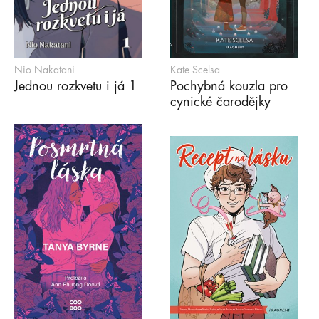
Nio Nakatani
Kate Scelsa
Jednou rozkvetu i já 1
Pochybná kouzla pro
cynické čarodějky