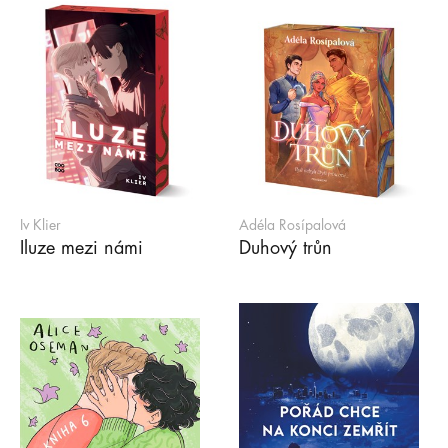
Iv Klier
Adéla Rosípalová
Iluze mezi námi
Duhový trůn