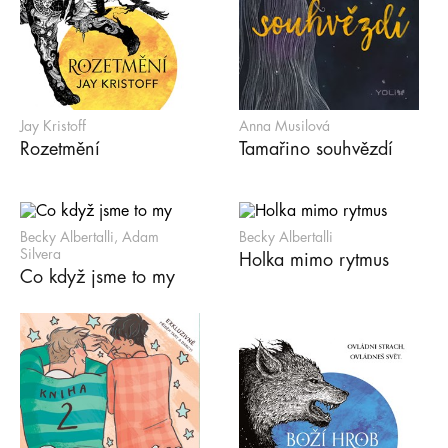
Jay Kristoff
Anna Musilová
Rozetmění
Tamařino souhvězdí
Becky Albertalli, Adam
Becky Albertalli
Silvera
Holka mimo rytmus
Co když jsme to my