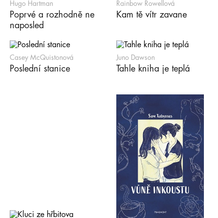
Hugo Hartman
Rainbow Rowellová
Poprvé a rozhodně ne
Kam tě vítr zavane
naposled
Casey McQuistonová
Juno Dawson
Poslední stanice
Tahle kniha je teplá