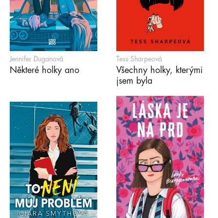
Jennifer Duganová
Tess Sharpeová
Některé holky ano
Všechny holky, kterými
jsem byla