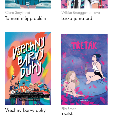
Ciara Smythová
Wibke Brueggemannová
To není můj problém
Láska je na prd
Ella Fever
Všechny barvy duhy
Třeťák