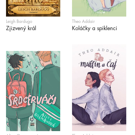
Leigh Bardugo
Theo Addair
Zjizvený král
Koláčky a spiklenci