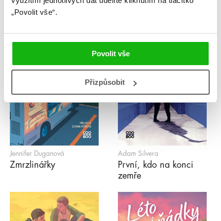
využitím jednotlivých dat udělíte kliknutím na tlačítko
„Povolit vše“.
Povolit vše
Přizpůsobit
Jennifer Duganová
Adam Silvera
Zmrzlinářky
První, kdo na konci
zemře