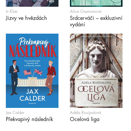
Iv Klier
Alice Osemanová
Jizvy ve hvězdách
Srdcerváči – exkluzivní
vydání
Jax Calder
Adéla Rosípalová
Překvapivý následník
Ocelová liga