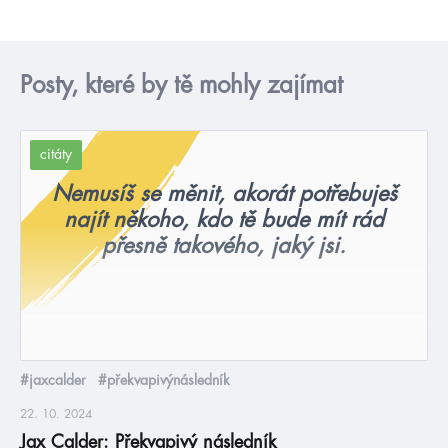
Posty, které by tě mohly zajímat
citáty
Nemusíš se měnit, akorát potřebuješ
najít někoho, kdo tě bude mít rád
přesně takového, jaký jsi.
#jaxcalder
#překvapivýnásledník
22. 10. 2024
Jax Calder: Překvapivý následník