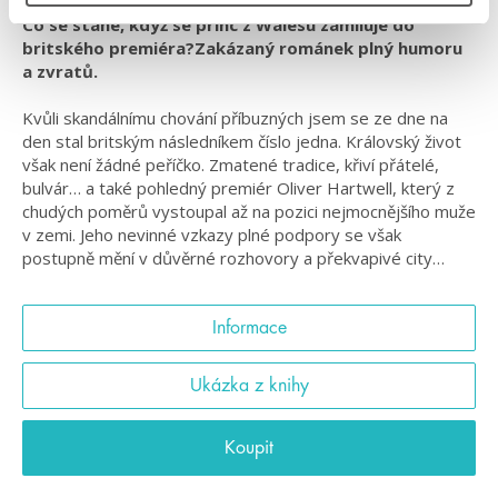
Co se stane, když se princ z Walesu zamiluje do
britského premiéra?Zakázaný románek plný humoru
a zvratů.
Kvůli skandálnímu chování příbuzných jsem se ze dne na
den stal britským následníkem číslo jedna. Královský život
však není žádné peříčko. Zmatené tradice, křiví přátelé,
bulvár… a také pohledný premiér Oliver Hartwell, který z
chudých poměrů vystoupal až na pozici nejmocnějšího muže
v zemi. Jeho nevinné vzkazy plné podpory se však
postupně mění v důvěrné rozhovory a překvapivé city…
Informace
Ukázka z knihy
Koupit