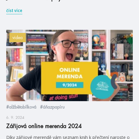
číst více
videa
#alžbětabílková
#áňazpapíru
6. 9. 2024
Zářijová online merenda 2024
Díky zářijové merendě vám seznam knih k přečtení naroste o