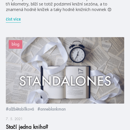
tři kilometry, blíží se totiž podzimní knižní sezóna, a to
znamená hodně knížek a taky hodně knižních novinek 😍
číst více
blog
#alžbětabílková
#anneblankman
7. 5. 2021
Stačí jedna kniha?