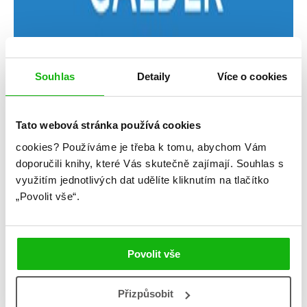
Souhlas
Detaily
Více o cookies
Tato webová stránka používá cookies
cookies?
Používáme je třeba k tomu, abychom Vám
Jax Calder
doporučili knihy, které Vás skutečně zajímají.
Souhlas s
využitím jednotlivých dat udělíte kliknutím na tlačítko
Překvapivý následník
„Povolit vše“.
Kategorie: young adult
Žánr: Contemporary
Povolit vše
#jaxcalder
#LGBTQ
#překvapivýnásledník
#prostarší
#standalone
#zakázanáláska
Přizpůsobit