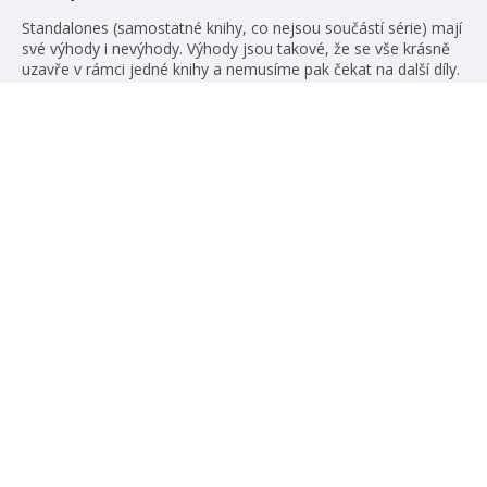
Standalones (samostatné knihy, co nejsou součástí série) mají
své výhody i nevýhody. Výhody jsou takové, že se vše krásně
uzavře v rámci jedné knihy a nemusíme pak čekat na další díly.
Největší nevýhoda je taková, že už pak nemáme šanci se
znovu setkat s oblíbenými postavami, protože jejich knižní
příběh už skončil. A my je […]
číst více
#HumbookNews
Vše kolem #youngadult každý měsíc rovnou do mailu!
Nové knihy, co se chystá, kvízy, soutěže, autoři, filmové
a seriálové adaptace a další.