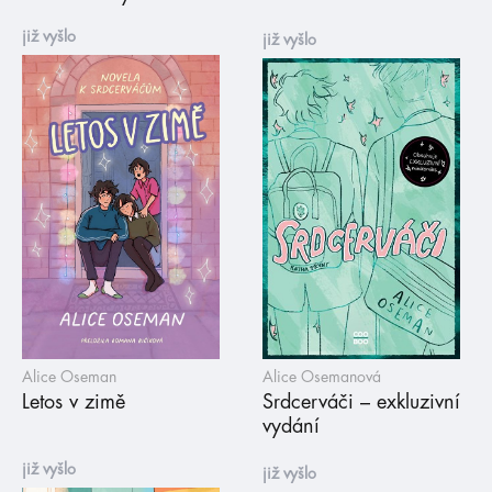
již vyšlo
již vyšlo
Alice Oseman
Alice Osemanová
Letos v zimě
Srdcerváči – exkluzivní
vydání
již vyšlo
již vyšlo