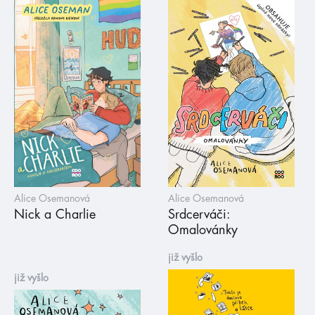
Alice Osemanová
Alice Osemanová
Nick a Charlie
Srdcerváči:
Omalovánky
již vyšlo
již vyšlo