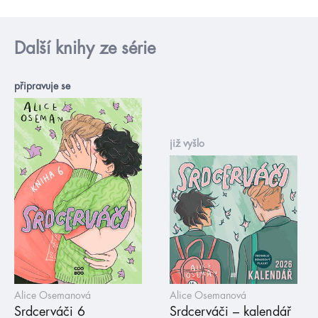
Další knihy ze série
připravuje se
již vyšlo
Alice Osemanová
Alice Osemanová
Srdcerváči 6
Srdcerváči – kalendář