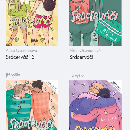
Alice Osemanová
Alice Osemanová
Srdcerváči 3
Srdcerváči
již vyšlo
již vyšlo