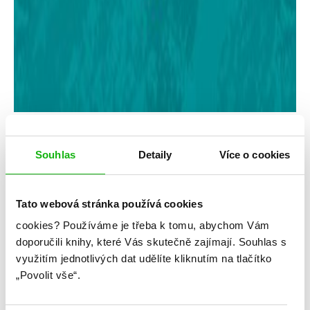
Alice Osemanová
Souhlas
Detaily
Více o cookies
Srdcerváči: Ročenka
Kategorie: young adult
Tato webová stránka používá cookies
Žánr: Ostatní
cookies?
Používáme je třeba k tomu, abychom Vám
doporučili knihy, které Vás skutečně zajímají.
Souhlas s
Série: Srdcerváči
využitím jednotlivých dat udělíte kliknutím na tlačítko
„Povolit vše“.
#aliceoseman
#grafickyvytuněné
#LGBTQ
#srdcerváči