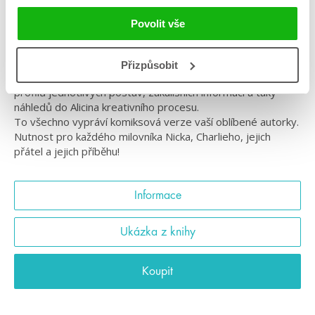
Všechna tajemství Srdcerváčů, tentokrát v barvě!
Povolit vše
Celobarevná ročenka ke komiksům Srdcerváči je kniha plná
exkluzivního obsahu z vesmíru Nicka a Charlieho – včetně
dosud nezveřejněných ilustrací, speciálního mini komiksu,
Přizpůsobit
ohlédnutí za Alicinou tvorbou Srdcerváčů v průběhu let,
profilů jednotlivých postav, zákulisních informací a taky
náhledů do Alicina kreativního procesu.
To všechno vypráví komiksová verze vaší oblíbené autorky.
Nutnost pro každého milovníka Nicka, Charlieho, jejich
přátel a jejich příběhu!
Informace
Ukázka z knihy
Koupit