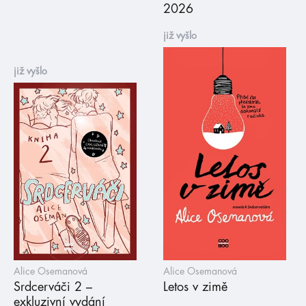
2026
již vyšlo
již vyšlo
Alice Osemanová
Alice Osemanová
Srdcerváči 2 –
Letos v zimě
exkluzivní vydání