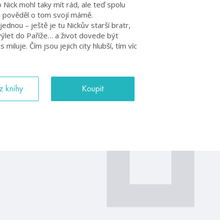
o Nick mohl taky mít rád, ale teď spolu
 a pověděl o tom svojí mámě.
ednou – ještě je tu Nickův starší bratr,
í výlet do Paříže… a život dovede být
iluje. Čím jsou jejich city hlubší, tím víc
z knihy
Koupit