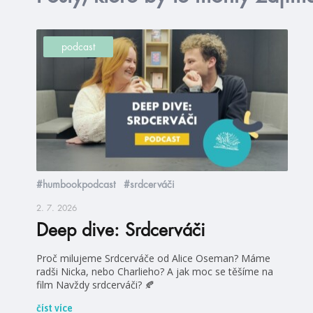
podcast
#humbookpodcast
#srdcerváči
2. 7. 2026
Deep dive: Srdcerváči
Proč milujeme Srdcerváče od Alice Oseman? Máme
radši Nicka, nebo Charlieho? A jak moc se těšíme na
film Navždy srdcerváči? 🍂
číst více