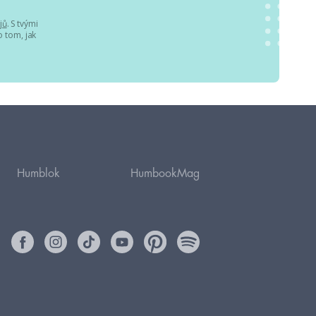
jů
. S tvými
 tom, jak
Humblok
HumbookMag