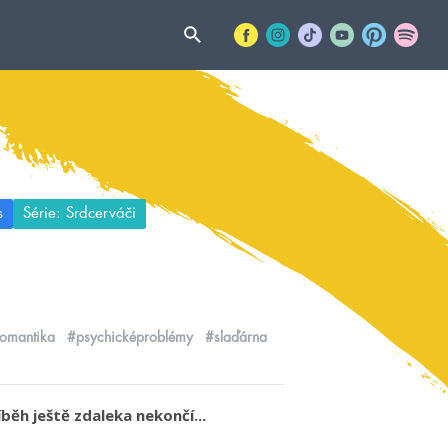
s
Série: Srdcerváči
omantika
#psychicképroblémy
#slaďárna
běh ještě zdaleka nekončí...