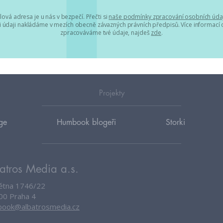
lová adresa je u nás v bezpečí. Přečti si
naše podmínky zpracování osobních úda
 údaji nakládáme v mezích obecně závazných právních předpisů. Více informací o
zpracováváme tvé údaje, najdeš
zde
.
Projekty
ge
Humbook blogeři
Storki
atros Media a.s.
větna 1746/22
00 Praha 4
ook@albatrosmedia.cz