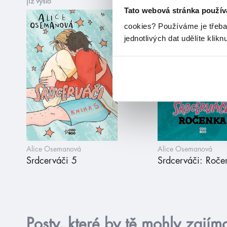
již vyšlo
již vyšlo
Tato webová stránka použív
cookies?
Používáme je třeba
jednotlivých dat udělíte klikn
Alice Osemanová
Alice Osemanová
Srdcerváči 5
Srdcerváči: Roče
Posty, které by tě mohly zajím