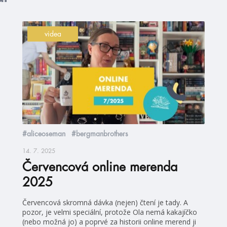
videa
#aliceoseman
#bergmanbrothers
14. 7. 2025
Červencová online merenda
2025
Červencová skromná dávka (nejen) čtení je tady. A
pozor, je velmi speciální, protože Ola nemá kakajíčko
(nebo možná jo) a poprvé za historii online merend ji