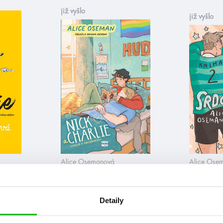
již vyšlo
již vyšlo
Alice Osemanová
Alice Ose
Nick a Charlie
Srdcervá
Detaily
již vyšlo