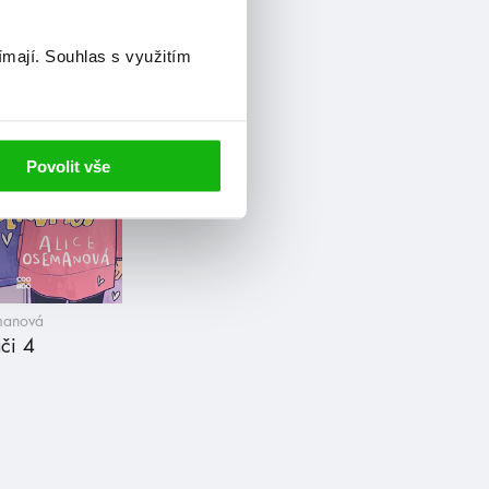
ímají.
Souhlas s využitím
Povolit vše
manová
či 4