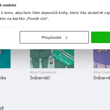
již vyšlo
á cookies
 k tomu, abychom Vám doporučili knihy, které Vás skutečně zaj
utím na tlačítko „Povolit vše“.
Přizpůsobit
Alice Osemanová
Alice Ose
nka
Srdcerváči
Srdcervá
at