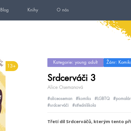
Blog
Knihy
O nás
Kategorie: young adult
Žánr: Komik
13+
Srdcerváči 3
Alice Osemanová
#aliceoseman
#komiks
#LGBTQ
#pomalár
#srdcerváči
#středníškola
Třetí díl Srdcerváčů, kterým tento pří