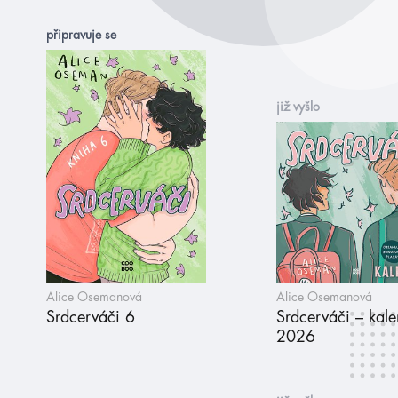
připravuje se
již vyšlo
Alice Osemanová
Alice Osemanová
Srdcerváči 6
Srdcerváči – kal
2026