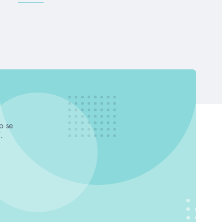
o se
.