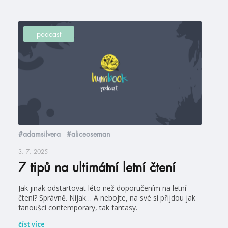
podcast
#adamsilvera
#aliceoseman
3. 7. 2025
7 tipů na ultimátní letní čtení
Jak jinak odstartovat léto než doporučením na letní
čtení? Správně. Nijak… A nebojte, na své si přijdou jak
fanoušci contemporary, tak fantasy.
číst více