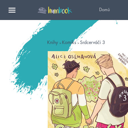
Domů
Knihy
Komiks
Srdcerváči 3