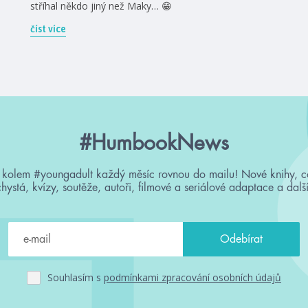
stříhal někdo jiný než Maky… 😁
číst více
#HumbookNews
 kolem #youngadult každý měsíc rovnou do mailu! Nové knihy, c
chystá, kvízy, soutěže, autoři, filmové a seriálové adaptace a další
Souhlasím s
podmínkami zpracování osobních údajů