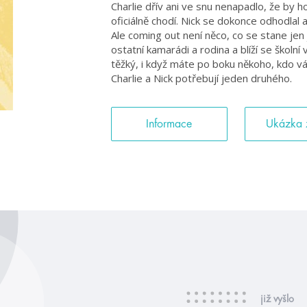
Charlie dřív ani ve snu nenapadlo, že by h
oficiálně chodí. Nick se dokonce odhodlal
Ale coming out není něco, co se stane jen j
ostatní kamarádi a rodina a blíží se školn
těžký, i když máte po boku někoho, kdo vás m
Charlie a Nick potřebují jeden druhého.
Informace
Ukázka 
již vyšlo