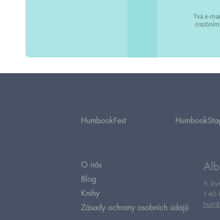
Tvá e-mai
osobními
HumbookFest
HumbookSta
O nás
Alb
Blog
5. k
140 
Knihy
humb
Zásady ochrany osobních údajů