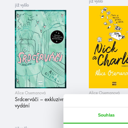
již vyšlo
již vyšlo
Alice Osemanová
Alice Osemanová
Srdcerváči – exkluzivní
Nick a Charlie
vydání
Souhlas