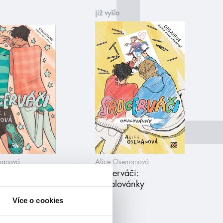
již vyšlo
manová
Alice Osemanová
či 2
Srdcerváči:
Omalovánky
Více o cookies