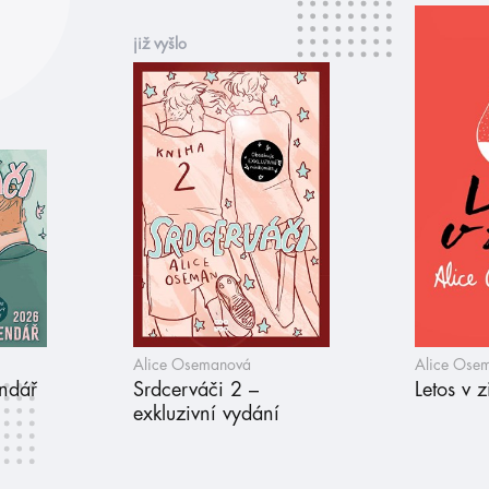
již vyšlo
Alice Osemanová
Alice Ose
endář
Srdcerváči 2 –
Letos v 
exkluzivní vydání