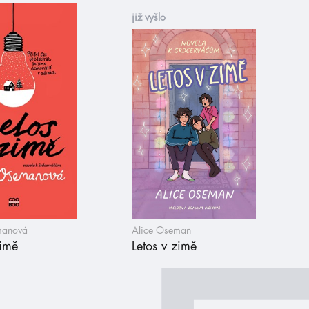
již vyšlo
manová
Alice Oseman
zimě
Letos v zimě