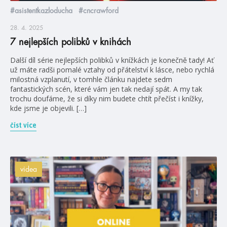
#asistentkazloducha
#cncrawford
28. 4. 2025
7 nejlepších polibků v knihách
Další díl série nejlepších polibků v knížkách je konečně tady! Ať
už máte radši pomalé vztahy od přátelství k lásce, nebo rychlá
milostná vzplanutí, v tomhle článku najdete sedm
fantastických scén, které vám jen tak nedají spát. A my tak
trochu doufáme, že si díky nim budete chtít přečíst i knížky,
kde jsme je objevili. […]
číst více
videa