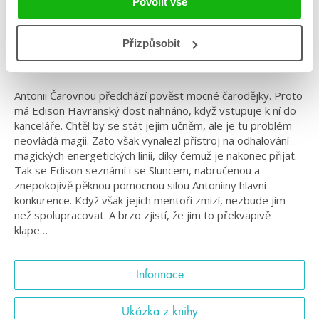
Povolit vše
#ftlukens
#LGBTQ
#magie
#odpřátelstvíklásce
#okouzlení
Přizpůsobit
Neodolatelná feel-good fantasy od autora*ky hitu
Šťastně až navěky?
Antonii Čarovnou předchází pověst mocné čarodějky. Proto
má Edison Havranský dost nahnáno, když vstupuje k ní do
kanceláře. Chtěl by se stát jejím učněm, ale je tu problém –
neovládá magii. Zato však vynalezl přístroj na odhalování
magických energetických linií, díky čemuž je nakonec přijat.
Tak se Edison seznámí i se Sluncem, nabručenou a
znepokojivě pěknou pomocnou silou Antoniiny hlavní
konkurence. Když však jejich mentoři zmizí, nezbude jim
než spolupracovat. A brzo zjistí, že jim to překvapivě
klape…
Informace
Ukázka z knihy