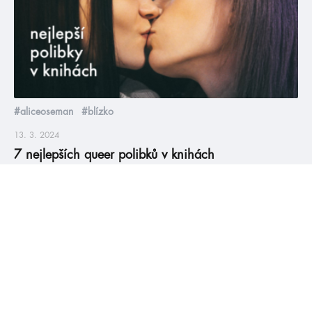
#aliceoseman
#blízko
13. 3. 2024
7 nejlepších queer polibků v knihách
Láska kvete ve všech barvách duhy, a polibky toho jsou
nejlepším důkazem. Takže jsme pro vás dneska vybrali ty
nejlepší queer důkazy lásky, které může young adult knižní
scéna nabídnout. Než se ale pustíte do čtení, varujeme vás, že
článek může vyzrazovat zápletku nebo její část. Srdcerváči 5
Aneb když motýlky v břiše nahradí kytičky Okouzlení […]
číst více