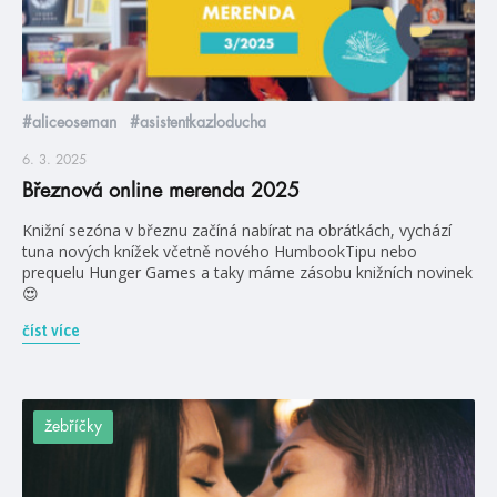
#aliceoseman
#asistentkazloducha
6. 3. 2025
Březnová online merenda 2025
Knižní sezóna v březnu začíná nabírat na obrátkách, vychází
tuna nových knížek včetně nového HumbookTipu nebo
prequelu Hunger Games a taky máme zásobu knižních novinek
😍
číst více
žebříčky