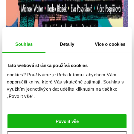
Souhlas
Detaily
Více o cookies
Tato webová stránka používá cookies
cookies?
Používáme je třeba k tomu, abychom Vám
Všechny barvy duhy
doporučili knihy, které Vás skutečně zajímají.
Souhlas s
využitím jednotlivých dat udělíte kliknutím na tlačítko
Kategorie: young adult
„Povolit vše“.
Žánr: Contemporary
#českáobálka
#češtíautoři
#LGBTQ
#povídky
Povolit vše
#všechnybarvyduhy