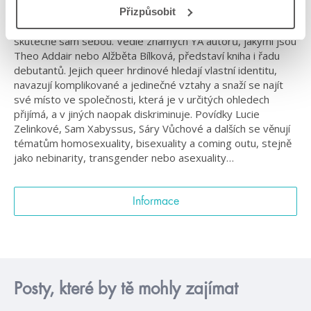
Jedenáct českých autorů, jedenáct young adult povídek o
Přizpůsobit
odvaze, přátelství, prvních láskách i síle a odhodlání být
skutečně sám sebou. Vedle známých YA autorů, jakými jsou
Theo Addair nebo Alžběta Bílková, představí kniha i řadu
debutantů. Jejich queer hrdinové hledají vlastní identitu,
navazují komplikované a jedinečné vztahy a snaží se najít
své místo ve společnosti, která je v určitých ohledech
přijímá, a v jiných naopak diskriminuje. Povídky Lucie
Zelinkové, Sam Xabyssus, Sáry Vůchové a dalších se věnují
tématům homosexuality, bisexuality a coming outu, stejně
jako nebinarity, transgender nebo asexuality…
Informace
Posty, které by tě mohly zajímat