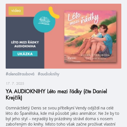
videa
#alenaštraubová
#audioknihy
17. 7. 2025
YA AUDIOKNIHY Léto mezi řádky (čte Daniel
Krejčík)
Osmnáctiletý Denis se svou přítelkyní Vendy odjíždí na celé
léto do Španělska, kde má působit jako animátor. Ne že by to
byl jeho styl – nejraději by prázdniny strávil doma s nosem
zabořeným do knihy. Místo toho však začne prožívat vlastní