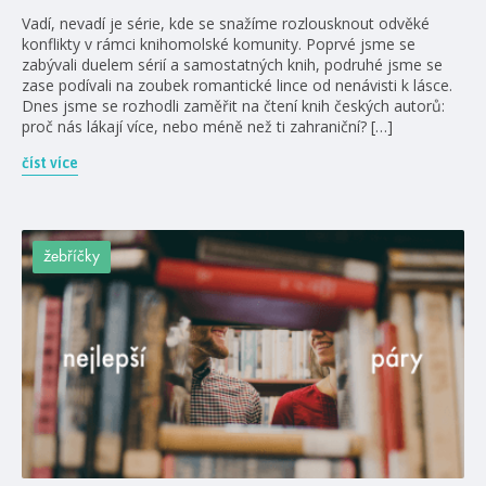
Vadí, nevadí je série, kde se snažíme rozlousknout odvěké
konflikty v rámci knihomolské komunity. Poprvé jsme se
zabývali duelem sérií a samostatných knih, podruhé jsme se
zase podívali na zoubek romantické lince od nenávisti k lásce.
Dnes jsme se rozhodli zaměřit na čtení knih českých autorů:
proč nás lákají více, nebo méně než ti zahraniční? […]
číst více
žebříčky