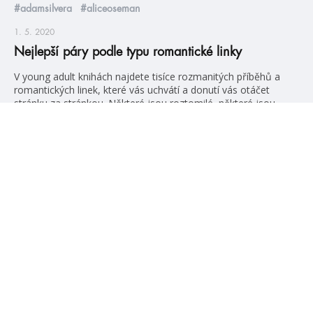
#adamsilvera
#aliceoseman
1. 5. 2020
Nejlepší páry podle typu romantické linky
V young adult knihách najdete tisíce rozmanitých příběhů a
romantických linek, které vás uchvátí a donutí vás otáčet
stránku za stránkou. Některé jsou roztomilé, některé jsou
srdcervoucí, některé vám vyrazí dech a kvůli některým si
okoušete nehty. Jedno ale mají společné, nakonec vás všechny
přinutí k úsměvu. Nachází se v nich tolik nezapomenutelných
párů a […]
číst více
#HumbookNews
Vše kolem #youngadult každý měsíc rovnou do mailu!