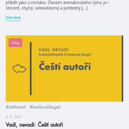
příběh jako z románu. Členem animátorského týmu je i
Vincent, chytrý, sebevědomý a pohledný […]
číst více
blog
#češtíautoři
#humbookblogeři
4. 8. 2021
Vadí, nevadí: Čeští autoři