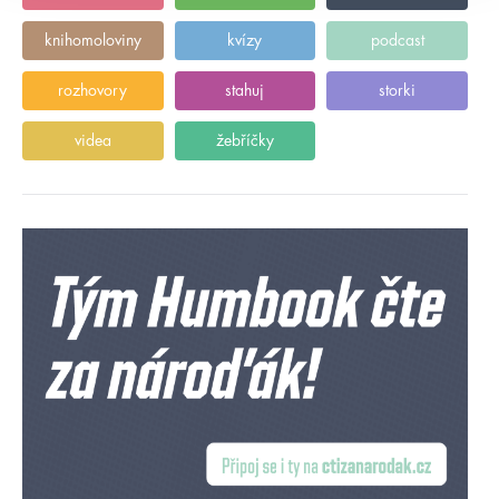
knihomoloviny
kvízy
podcast
rozhovory
stahuj
storki
videa
žebříčky