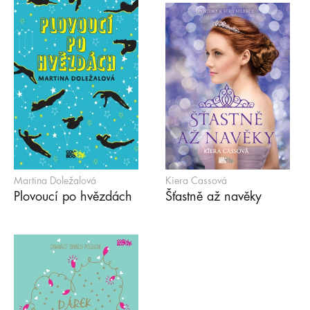
Martina Doležalová
Kiera Cassová
Plovoucí po hvězdách
Šťastně až navěky