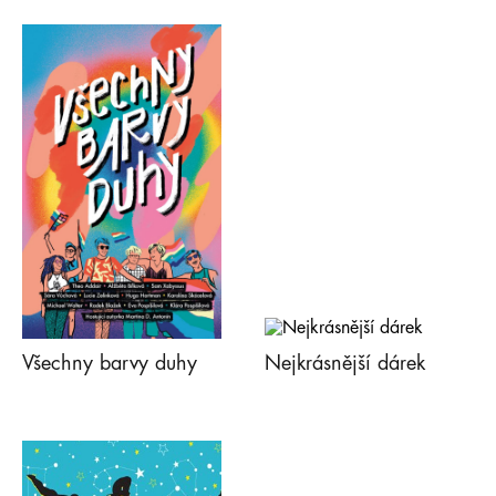
Všechny barvy duhy
Nejkrásnější dárek