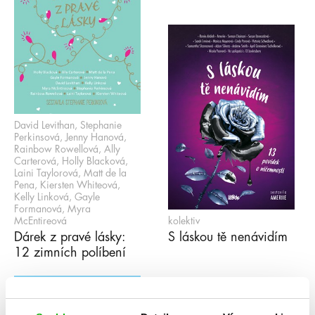
David Levithan, Stephanie
Perkinsová, Jenny Hanová,
Rainbow Rowellová, Ally
Carterová, Holly Blacková,
Laini Taylorová, Matt de la
Pena, Kiersten Whiteová,
Kelly Linková, Gayle
Formanová, Myra
McEntireová
kolektiv
Dárek z pravé lásky:
S láskou tě nenávidím
12 zimních políbení