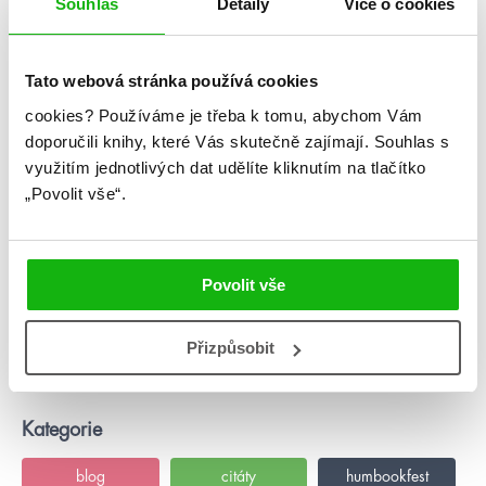
Souhlas
Detaily
Více o cookies
Tato webová stránka používá cookies
cookies?
Používáme je třeba k tomu, abychom Vám
doporučili knihy, které Vás skutečně zajímají.
Souhlas s
využitím jednotlivých dat udělíte kliknutím na tlačítko
„Povolit vše“.
kolektiv
Povolit vše
Letní dny a noci:
Dvanáct
prázdninových
Přizpůsobit
políbení
Kategorie
blog
citáty
humbookfest