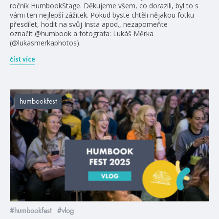
ročník HumbookStage. Děkujeme všem, co dorazili, byl to s
vámi ten nejlepší zážitek. Pokud byste chtěli nějakou fotku
přesdílet, hodit na svůj Insta apod., nezapomeňte
označit @humbook a fotografa: Lukáš Měrka
(@lukasmerkaphotos).
číst více
humbookfest
#humbookfest
#vlog