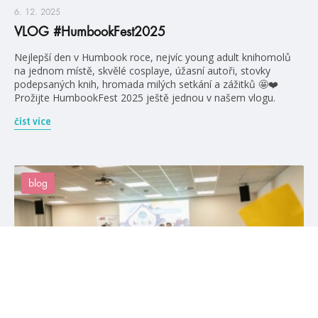
6. 12. 2025
VLOG #HumbookFest2025
Nejlepší den v Humbook roce, nejvíc young adult knihomolů
na jednom místě, skvělé cosplaye, úžasní autoři, stovky
podepsaných knih, hromada milých setkání a zážitků 🤩❤️
Prožijte HumbookFest 2025 ještě jednou v našem vlogu.
číst více
blog