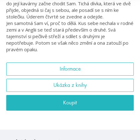
do její kavárny začne chodit Sam. Tichá dívka, která ve dvě
přijde, objedná si čaj s sebou, ale posadí se s ním ke
stolečku. Úderem čtvrté se zvedne a odejde.
Jen samotná Sam ví, proč to dělá. Kus sebe nechala v rodné
zemi a v Anglii se teď stará především o druhé. Svá
tajemství si pečlivě střeží a sdílet s druhými je
nepotřebuje. Potom se však něco změní a ona zatouží po
pravém opaku.
Informace
Ukázka z knihy
Koupit