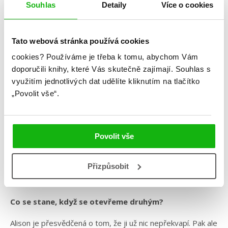
Souhlas
Detaily
Více o cookies
Tato webová stránka používá cookies
Sam Xabyssus
cookies?
Používáme je třeba k tomu, abychom Vám
doporučili knihy, které Vás skutečně zajímají.
Souhlas s
Vůně citrónu
využitím jednotlivých dat udělíte kliknutím na tlačítko
Kategorie: young adult
„Povolit vše“.
Žánr: Contemporary
Série: Vůně citrónu
Povolit vše
#českáobálka
#češtíautoři
#humbookfest
#humbookstage
#LGBTQ
#prostarší
#rodinnédrama
#samxabyssus
Přizpůsobit
#vůněcitrónu
Co se stane, když se otevřeme druhým?
Alison je přesvědčená o tom, že ji už nic nepřekvapí. Pak ale