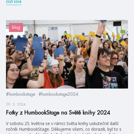
číst více
blog
#humbookstage
#humbookstage2024
29. 5. 2024
Fotky z HumbookStage na Světě knihy 2024
V sobotu 25. května se v rámci Světa knihy uskutečnil další
ročník HumbookStage. Děkujeme všem, co dorazili, byl to s