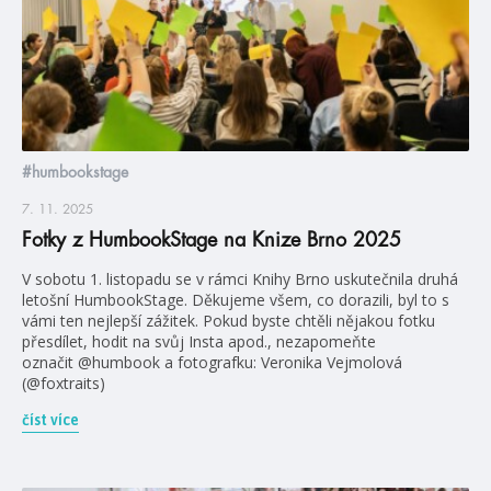
#humbookstage
7. 11. 2025
Fotky z HumbookStage na Knize Brno 2025
V sobotu 1. listopadu se v rámci Knihy Brno uskutečnila druhá
letošní HumbookStage. Děkujeme všem, co dorazili, byl to s
vámi ten nejlepší zážitek. Pokud byste chtěli nějakou fotku
přesdílet, hodit na svůj Insta apod., nezapomeňte
označit @humbook a fotografku: Veronika Vejmolová
(@foxtraits)
číst více