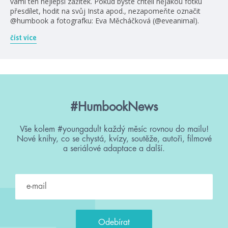
vámi ten nejlepší zážitek. Pokud byste chtěli nějakou fotku
přesdílet, hodit na svůj Insta apod., nezapomeňte označit
@humbook a fotografku: Eva Měcháčková (@eveanimal).
číst více
#HumbookNews
Vše kolem #youngadult každý měsíc rovnou do mailu!
Nové knihy, co se chystá, kvízy, soutěže, autoři, filmové
a seriálové adaptace a další.