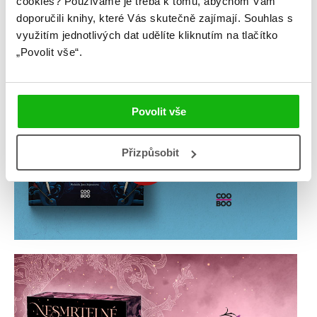
cookies?
Používáme je třeba k tomu, abychom Vám
doporučili knihy, které Vás skutečně zajímají.
Souhlas s
využitím jednotlivých dat udělíte kliknutím na tlačítko
„Povolit vše“.
Povolit vše
Přizpůsobit