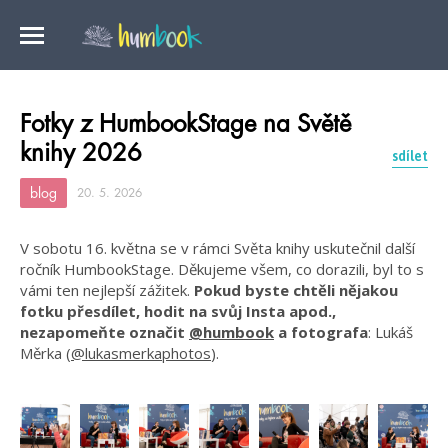
Fotky z HumbookStage na Světě
knihy 2026
sdílet
blog
20. 5. 2026
V sobotu 16. května se v rámci Světa knihy uskutečnil další
ročník HumbookStage. Děkujeme všem, co dorazili, byl to s
vámi ten nejlepší zážitek.
Pokud byste chtěli nějakou
fotku přesdílet, hodit na svůj Insta apod.,
nezapomeňte označit
@humbook
a fotografa
: Lukáš
Měrka (
@lukasmerkaphotos
).