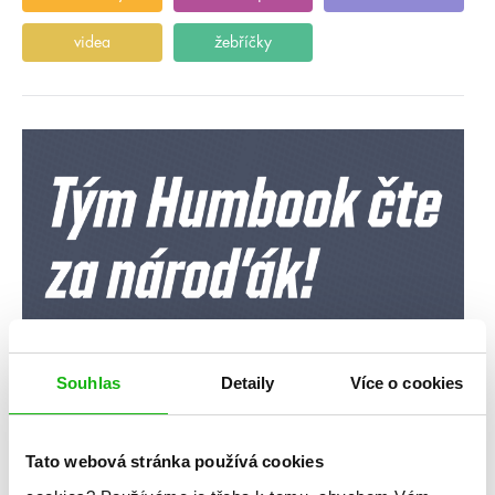
videa
žebříčky
Souhlas
Detaily
Více o cookies
Tato webová stránka používá cookies