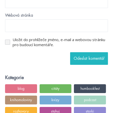
Webová stránka
Uložit do prohlížeče jméno, e-mail a webovou stránku
pro budoucí komentáře.
Kategorie
blog
citáty
humbookfest
knihomoloviny
kvízy
podcast
rozhovory
stahuj
storki