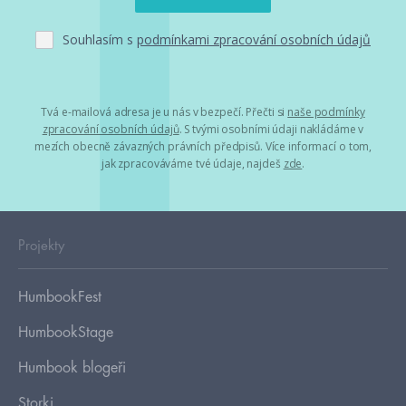
Souhlasím s
podmínkami zpracování osobních údajů
Tvá e-mailová adresa je u nás v bezpečí. Přečti si
naše podmínky
zpracování osobních údajů
. S tvými osobními údaji nakládáme v
mezích obecně závazných právních předpisů. Více informací o tom,
jak zpracováváme tvé údaje, najdeš
zde
.
Projekty
HumbookFest
HumbookStage
Humbook blogeři
Storki