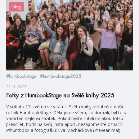
blog
#humbookstage
#humbookstage2025
22. 5. 2025
Fotky z HumbookStage na Světě knihy 2025
V sobotu 17. května se v rámci Světa knihy uskutečnil další
ročník HumbookStage. Děkujeme všem, co dorazili, byl to s
vámi ten nejlepší zážitek. Pokud byste chtěli nějakou fotku
přesdílet, hodit na svůj Insta apod., nezapomeňte označit
@humbook a fotografku: Eva Měcháčková (@eveanimal).