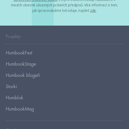
mezích obecně závazných právních předpisů. Více informací o tom,
jak zpracováváme tvé údaje, najdeš
zde
.
Projekty
HumbookFest
HumbookStage
Humbook blogeři
Storki
Humblok
HumbookMag