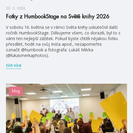
20. 5. 2026
Fotky z HumbookStage na Světě knihy 2026
V sobotu 16. května se v rámci Světa knihy uskutečnil další
ročník HumbookStage. Děkujeme všem, co dorazili, byl to s
vámi ten nejlepší zážitek. Pokud byste chtěli nějakou fotku
přesdílet, hodit na svůj Insta apod., nezapomeňte
označit @humbook a fotografa: Lukáš Měrka
(@lukasmerkaphotos).
číst více
blog