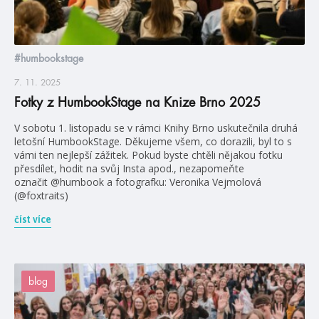
#humbookstage
7. 11. 2025
Fotky z HumbookStage na Knize Brno 2025
V sobotu 1. listopadu se v rámci Knihy Brno uskutečnila druhá
letošní HumbookStage. Děkujeme všem, co dorazili, byl to s
vámi ten nejlepší zážitek. Pokud byste chtěli nějakou fotku
přesdílet, hodit na svůj Insta apod., nezapomeňte
označit @humbook a fotografku: Veronika Vejmolová
(@foxtraits)
číst více
blog