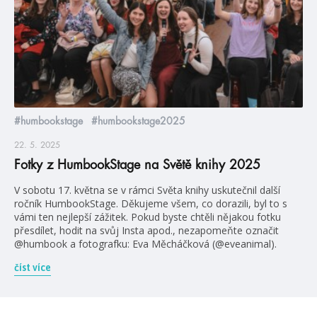
#humbookstage
#humbookstage2025
22. 5. 2025
Fotky z HumbookStage na Světě knihy 2025
V sobotu 17. května se v rámci Světa knihy uskutečnil další
ročník HumbookStage. Děkujeme všem, co dorazili, byl to s
vámi ten nejlepší zážitek. Pokud byste chtěli nějakou fotku
přesdílet, hodit na svůj Insta apod., nezapomeňte označit
@humbook a fotografku: Eva Měcháčková (@eveanimal).
číst více