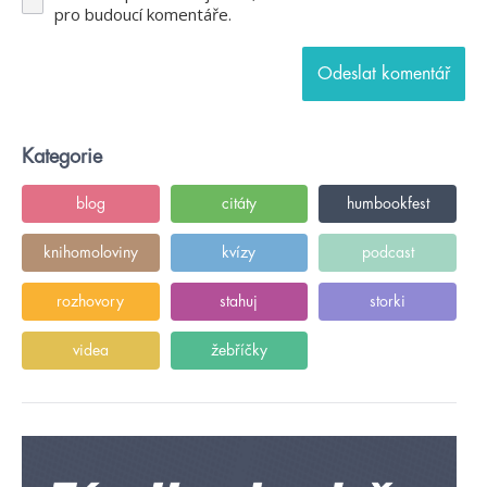
pro budoucí komentáře.
Kategorie
blog
citáty
humbookfest
knihomoloviny
kvízy
podcast
rozhovory
stahuj
storki
videa
žebříčky