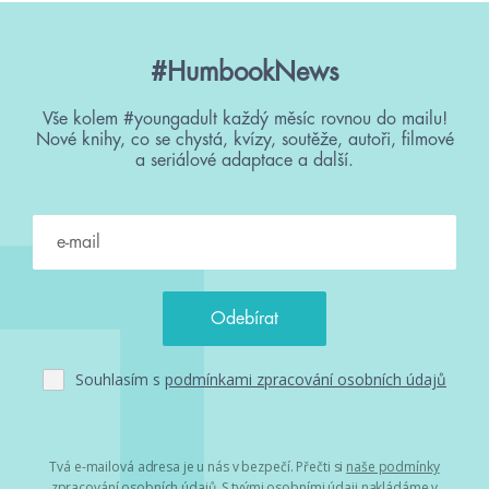
#HumbookNews
Vše kolem #youngadult každý měsíc rovnou do mailu!
Nové knihy, co se chystá, kvízy, soutěže, autoři, filmové
a seriálové adaptace a další.
Souhlasím s
podmínkami zpracování osobních údajů
Tvá e-mailová adresa je u nás v bezpečí. Přečti si
naše podmínky
zpracování osobních údajů
. S tvými osobními údaji nakládáme v