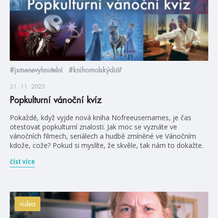
#jsmenevyhnutelní
#knihomolskýdiář
21. 11. 2023
Popkulturní vánoční kvíz
Pokaždé, když vyjde nová kniha Nofreeusernames, je čas
otestovat popkulturní znalosti. Jak moc se vyznáte ve
vánočních filmech, seriálech a hudbě zmíněné ve Vánočním
kdože, cože? Pokud si myslíte, že skvěle, tak nám to dokažte.
číst více
videa