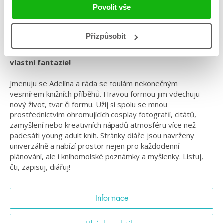
Povolit vše
#adélaschneiderová
#českáobálka
#českýdebut
#češtíautoři
#grafickyvytuněné
#knihomolskýdiář
Přizpůsobit
Vítej ve světě knih, kde jediným limitem je tvoje
vlastní fantazie!
Jmenuju se Adelína a ráda se toulám nekonečným
vesmírem knižních příběhů. Hravou formou jim vdechuju
nový život, tvar či formu. Užij si spolu se mnou
prostřednictvím ohromujících cosplay fotografií, citátů,
zamyšlení nebo kreativních nápadů atmosféru více než
padesáti young adult knih. Stránky diáře jsou navrženy
univerzálně a nabízí prostor nejen pro každodenní
plánování, ale i knihomolské poznámky a myšlenky. Listuj,
čti, zapisuj, diářuj!
Informace