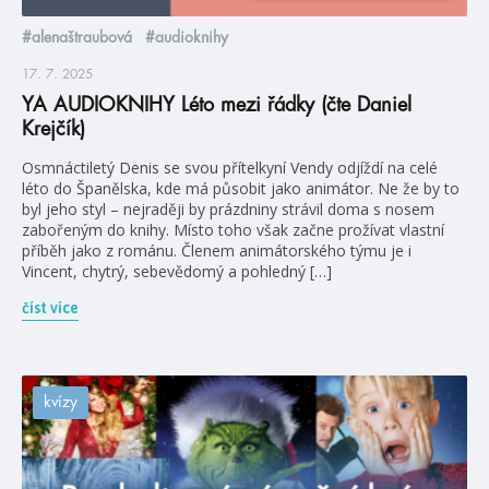
#alenaštraubová
#audioknihy
17. 7. 2025
YA AUDIOKNIHY Léto mezi řádky (čte Daniel
Krejčík)
Osmnáctiletý Denis se svou přítelkyní Vendy odjíždí na celé
léto do Španělska, kde má působit jako animátor. Ne že by to
byl jeho styl – nejraději by prázdniny strávil doma s nosem
zabořeným do knihy. Místo toho však začne prožívat vlastní
příběh jako z románu. Členem animátorského týmu je i
Vincent, chytrý, sebevědomý a pohledný […]
číst více
kvízy