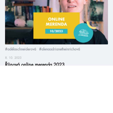
#adélaschneiderová
#alenaadrianetheinrichová
8. 10. 2023
Říjnová online merenda 2023
Moc se omlouváme, nedopatřením nám z merendy vypadly
Slovodějky. Představíme je v další merendě, ale vychází už
nyní, 16. října. Nejdůležitější merenda celého roku (protože to
je ta před HumbookFestem a tím pádem vychází nejvíc knih) a
Ola si onemocní! Jak mohla?! 😱 Ale nevadí, HumbookTeam to
vezme za ni, což je něco, co fakt […]
číst více