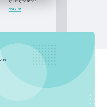
ga i krig för henne […]
číst více
o se
.