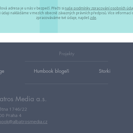
lová adresa je u nás v bezpečí. Přečti si
naše podmínky zpracování osobních úda
 údaji nakládáme v mezích obecně závazných právních předpisů. Více informací o
zpracováváme tvé údaje, najdeš
zde
.
Projekty
ge
Humbook blogeři
Storki
atros Media a.s.
větna 1746/22
00 Praha 4
ook@albatrosmedia.cz