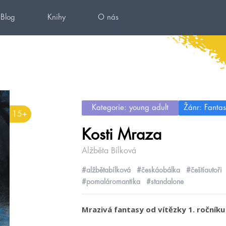
Blog
Knihy
O nás
Kategorie: young adult
Žánr: Fantas
15+
Kosti Mraza
Alžběta Bílková
#alžbětabílková
#českáobálka
#češtíautoři
#pomaláromantika
#standalone
Mrazivá fantasy od vítězky 1. ročníku