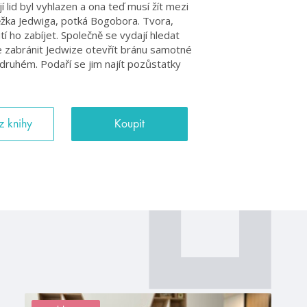
jí lid byl vyhlazen a ona teď musí žít mezi
kněžka Jedwiga, potká Bogobora. Tvora,
utí ho zabíjet. Společně se vydají hledat
e zabránit Jedwize otevřít bránu samotné
o druhém. Podaří se jim najít pozůstatky
z knihy
Koupit