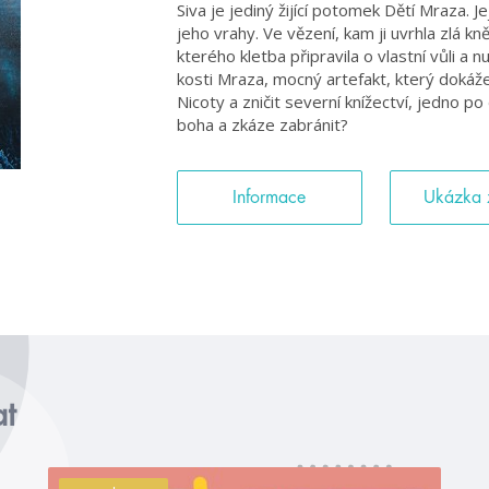
Siva je jediný žijící potomek Dětí Mraza. Je
jeho vrahy. Ve vězení, kam ji uvrhla zlá 
kterého kletba připravila o vlastní vůli a n
kosti Mraza, mocný artefakt, který dokáž
Nicoty a zničit severní knížectví, jedno p
boha a zkáze zabránit?
Informace
Ukázka 
at