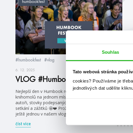
humbookfest
Souhlas
#humbookfest
#vlog
6. 12. 2025
Tato webová stránka použív
VLOG #HumbookFest2025
cookies?
Používáme je třeba
jednotlivých dat udělíte klikn
Nejlepší den v Humbook roce, nejvíc young adult
knihomolů na jednom místě, skvělé cosplaye, úžasní
autoři, stovky podepsaných knih, hromada milých
setkání a zážitků 🤩❤️ Prožijte HumbookFest 2025
ještě jednou v našem vlogu.
číst více