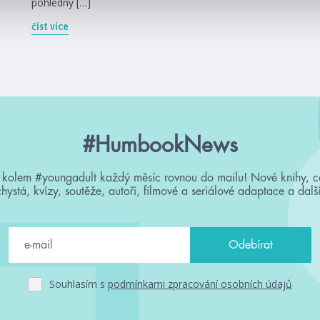
pohledný […]
číst více
#HumbookNews
 kolem #youngadult každý měsíc rovnou do mailu! Nové knihy, c
chystá, kvízy, soutěže, autoři, filmové a seriálové adaptace a další
Souhlasím s
podmínkami zpracování osobních údajů