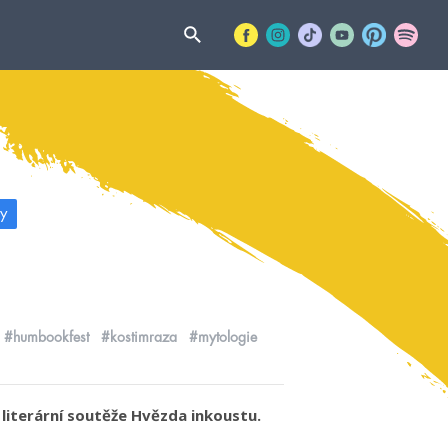
y
#humbookfest
#kostimraza
#mytologie
 literární soutěže Hvězda inkoustu.