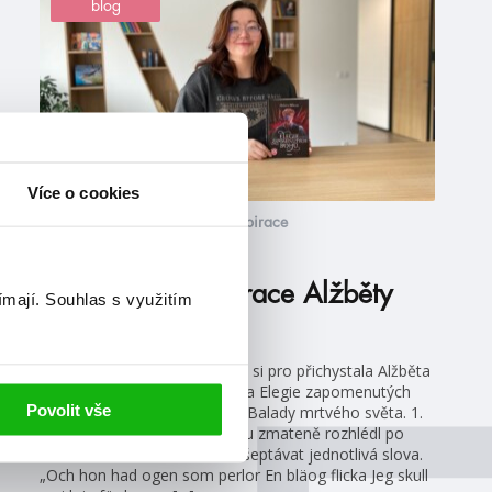
blog
Více o cookies
#alžbětabílková
#autorskáinspirace
6. 11. 2024
3x autorská inspirace Alžběty
ímají.
Souhlas s využitím
Bílkové
Dnešní díl #autorskéinspirace si pro přichystala Alžběta
Bílková, které na podzim vyšla Elegie zapomenutých
Povolit vše
bohů – druhý a závěrečný díl Balady mrtvého světa. 1.
ukázka (str. 135) Kai se trochu zmateně rozhlédl po
ostatních, Sindri mu začal našeptávat jednotlivá slova.
„Och hon had ogen som perlor En bläog flicka Jeg skull