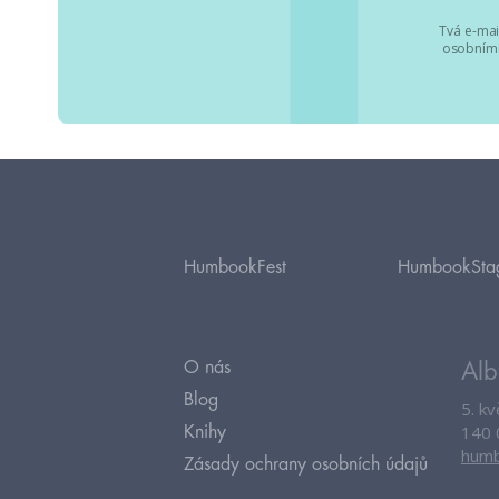
Tvá e-mai
osobními
HumbookFest
HumbookSta
O nás
Alb
Blog
5. k
140 
Knihy
humb
Zásady ochrany osobních údajů