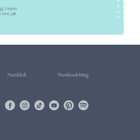
jů
. S tvými
 tom, jak
Humblok
HumbookMag