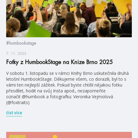
#humbookstage
7. 11. 2025
Fotky z HumbookStage na Knize Brno 2025
V sobotu 1. listopadu se v rámci Knihy Brno uskutečnila druhá
letošní HumbookStage. Děkujeme všem, co dorazili, byl to s
vámi ten nejlepší zážitek. Pokud byste chtěli nějakou fotku
přesdílet, hodit na svůj Insta apod., nezapomeňte
označit @humbook a fotografku: Veronika Vejmolová
(@foxtraits)
číst více