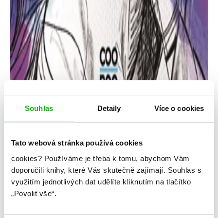
Souhlas
Detaily
Více o cookies
Tato webová stránka používá cookies
cookies?
Používáme je třeba k tomu, abychom Vám
Dominika Valentová
doporučili knihy, které Vás skutečně zajímají.
Souhlas s
využitím jednotlivých dat udělíte kliknutím na tlačítko
Život za oceánem
„Povolit vše“.
Kategorie: young adult