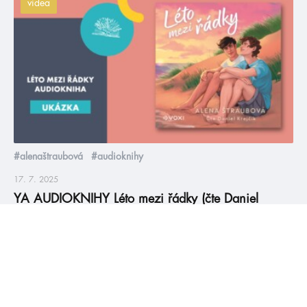
videa
#alenaštraubová
#audioknihy
17. 7. 2025
YA AUDIOKNIHY Léto mezi řádky (čte Daniel
Krejčík)
Osmnáctiletý Denis se svou přítelkyní Vendy odjíždí na celé
léto do Španělska, kde má působit jako animátor. Ne že by to
byl jeho styl – nejraději by prázdniny strávil doma s nosem
zabořeným do knihy. Místo toho však začne prožívat vlastní
příběh jako z románu. Členem animátorského týmu je i
Vincent, chytrý, sebevědomý a pohledný […]