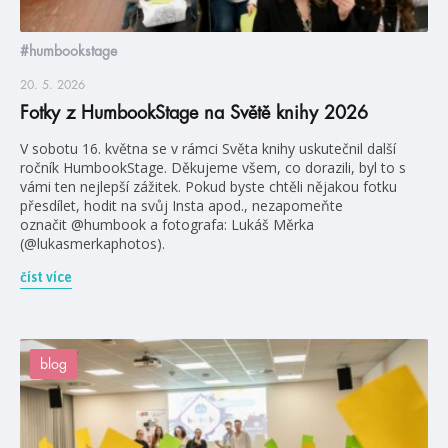
#humbookstage
20. 5. 2026
Fotky z HumbookStage na Světě knihy 2026
V sobotu 16. května se v rámci Světa knihy uskutečnil další
ročník HumbookStage. Děkujeme všem, co dorazili, byl to s
vámi ten nejlepší zážitek. Pokud byste chtěli nějakou fotku
přesdílet, hodit na svůj Insta apod., nezapomeňte
označit @humbook a fotografa: Lukáš Měrka
(@lukasmerkaphotos).
číst více
blog