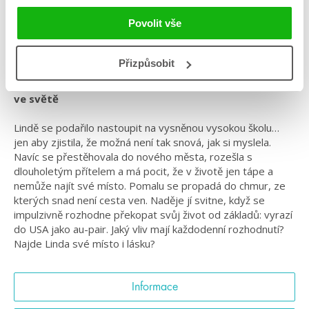
Žánr: Contemporary
Povolit vše
#českáobálka
#češtíautoři
#dominikavalentová
#humbookstage
#psychicképroblémy
#životzaoceánem
Přizpůsobit
Která cesta je ta pravá? Román o hledání svého místa
ve světě
Lindě se podařilo nastoupit na vysněnou vysokou školu…
jen aby zjistila, že možná není tak snová, jak si myslela.
Navíc se přestěhovala do nového města, rozešla s
dlouholetým přítelem a má pocit, že v životě jen tápe a
nemůže najít své místo. Pomalu se propadá do chmur, ze
kterých snad není cesta ven. Naděje jí svitne, když se
impulzivně rozhodne překopat svůj život od základů: vyrazí
do USA jako au-pair. Jaký vliv mají každodenní rozhodnutí?
Najde Linda své místo i lásku?
Informace