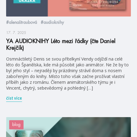
#alenaštraubová
#audioknihy
17. 7. 2025
YA AUDIOKNIHY Léto mezi řádky (čte Daniel
Krejčík)
Osmnáctiletý Denis se svou přítelkyní Vendy odjíždí na celé
léto do Španělska, kde má působit jako animátor. Ne že by to
byl jeho styl – nejraději by prázdniny strávil doma s nosem
zabořeným do knihy. Místo toho však začne prožívat vlastní
příběh jako z románu. Členem animátorského týmu je i
Vincent, chytrý, sebevědomý a pohledný […]
číst více
blog