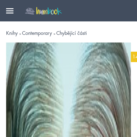
Knihy
Contemporary
Chybějící části
1