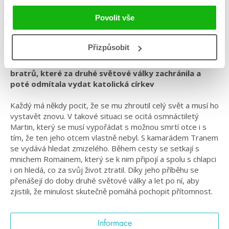
Žánr: Contemporary
Povolit vše
#českáobálka
#češtíautoři
#chybějícíčásti
#jindřiškamendozová
#standalone
Přizpůsobit
Příběh inspirovaný životními osudy židovských
bratrů, které za druhé světové války zachránila a
poté odmítala vydat katolická církev
Každý má někdy pocit, že se mu zhroutil celý svět a musí ho
vystavět znovu. V takové situaci se ocitá osmnáctiletý
Martin, který se musí vypořádat s možnou smrtí otce i s
tím, že ten jeho otcem vlastně nebyl. S kamarádem Tranem
se vydává hledat zmizelého. Během cesty se setkají s
mnichem Romainem, který se k nim připojí a spolu s chlapci
i on hledá, co za svůj život ztratil. Díky jeho příběhu se
přenášejí do doby druhé světové války a let po ní, aby
zjistili, že minulost skutečně pomáhá pochopit přítomnost.
Informace