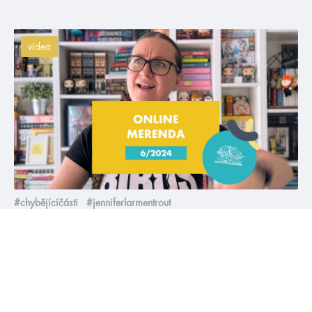
videa
#chybějícíčásti
#jenniferlarmentrout
3. 6. 2024
Červnová online merenda 2024
Nový měsíc je tady a s ním i nová merenda, kterou si určitě
nemůžete nechat ujít, protože už vám určitě došly všechny
knížky, co máte doma, a protože se určitě potřebujete udělat
zásoby na prázdniny 😁