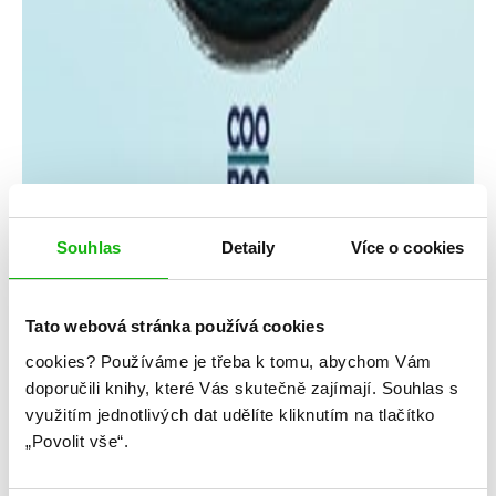
Souhlas
Detaily
Více o cookies
Tato webová stránka používá cookies
cookies?
Používáme je třeba k tomu, abychom Vám
Jindřiška Mendozová
doporučili knihy, které Vás skutečně zajímají.
Souhlas s
využitím jednotlivých dat udělíte kliknutím na tlačítko
Chybějící části
„Povolit vše“.
Kategorie: young adult