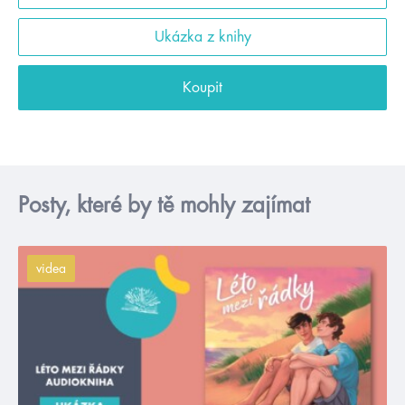
Ukázka z knihy
Koupit
Posty, které by tě mohly zajímat
videa