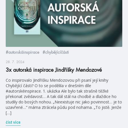
#autorskáinspirace
#chybějícíčásti
28. 7. 2024
3x autorská inspirace Jindřišky Mendozové
Co inspirovalo Jindřišku Mendozovou při psaní její knihy
Chybějící části? O to se podělila v dnešním díle
#autorskéinspirace. 1. ukázka Ale bylo tak strašně těžké
překonat zvědavost… A tak dál stál na chodbě a dlaždice ho
studily do bosých nohou. „Neexistuje nic jako povinnost… je to
uzavřené…“ máma ztrácela půdu pod nohama. „To jistě. Jenže
[…]
číst více