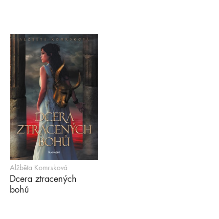
Alžběta Komrsková
Dcera ztracených
bohů