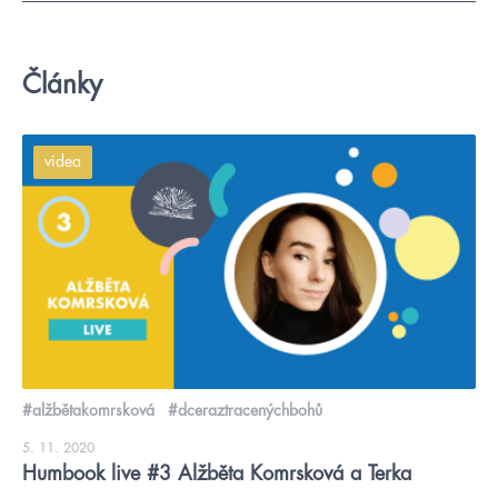
Články
videa
#alžbětakomrsková
#dceraztracenýchbohů
5. 11. 2020
Humbook live #3 Alžběta Komrsková a Terka