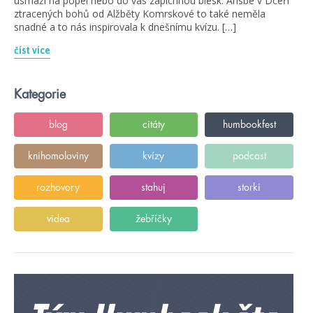
usmaží na popel nebo do vás zapíchnou blesk. Arisbé v Dceři
ztracených bohů od Alžběty Komrskové to také neměla
snadné a to nás inspirovala k dnešnímu kvízu. […]
číst více
Kategorie
blog
citáty
humbookfest
knihomoloviny
kvízy
podcast
rozhovory
stahuj
storki
videa
žebříčky