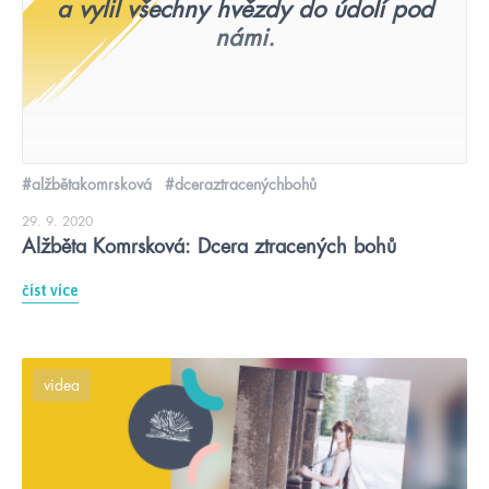
a vylil všechny hvězdy do údolí pod
námi.
#alžbětakomrsková
#dceraztracenýchbohů
29. 9. 2020
Alžběta Komrsková: Dcera ztracených bohů
číst více
videa