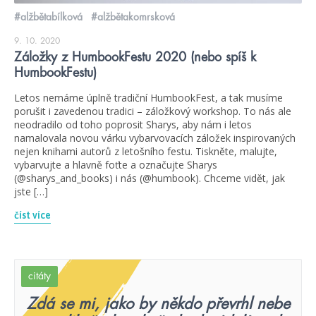
#alžbětabílková
#alžbětakomrsková
9. 10. 2020
Záložky z HumbookFestu 2020 (nebo spíš k
HumbookFestu)
Letos nemáme úplně tradiční HumbookFest, a tak musíme
porušit i zavedenou tradici – záložkový workshop. To nás ale
neodradilo od toho poprosit Sharys, aby nám i letos
namalovala novou várku vybarvovacích záložek inspirovaných
nejen knihami autorů z letošního festu. Tiskněte, malujte,
vybarvujte a hlavně foťte a označujte Sharys
(@sharys_and_books) i nás (@humbook). Chceme vidět, jak
jste […]
číst více
citáty
Zdá se mi, jako by někdo převrhl nebe