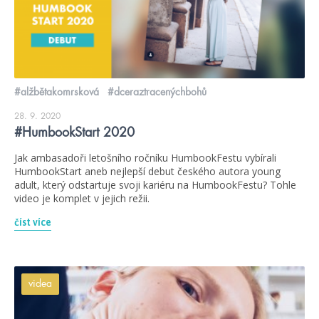
#alžbětakomrsková
#dceraztracenýchbohů
28. 9. 2020
#HumbookStart 2020
Jak ambasadoři letošního ročníku HumbookFestu vybírali
HumbookStart aneb nejlepší debut českého autora young
adult, který odstartuje svoji kariéru na HumbookFestu? Tohle
video je komplet v jejich režii.
číst více
videa