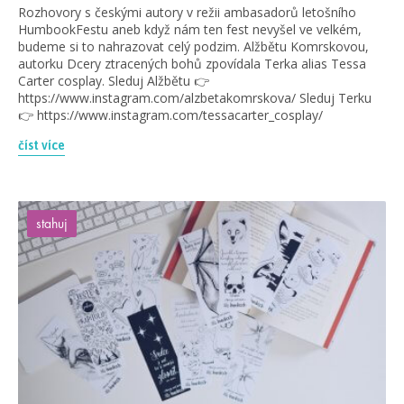
Rozhovory s českými autory v režii ambasadorů letošního
HumbookFestu aneb když nám ten fest nevyšel ve velkém,
budeme si to nahrazovat celý podzim. Alžbětu Komrskovou,
autorku Dcery ztracených bohů zpovídala Terka alias Tessa
Carter cosplay. Sleduj Alžbětu 👉
https://www.instagram.com/alzbetakomrskova/ Sleduj Terku
👉 https://www.instagram.com/tessacarter_cosplay/
číst více
stahuj