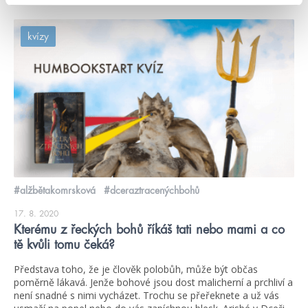
kvízy
#alžbětakomrsková
#dceraztracenýchbohů
17. 8. 2020
Kterému z řeckých bohů říkáš tati nebo mami a co
tě kvůli tomu čeká?
Představa toho, že je člověk polobůh, může být občas
poměrně lákavá. Jenže bohové jsou dost malicherní a prchliví a
není snadné s nimi vycházet. Trochu se přeřeknete a už vás