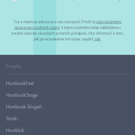
Tvá e-mailová adresa je u nás v bezpečí. Přečti si
naše podmínky
zpracování osobních údajů
. S tvými osobními údaji nakládáme v
mezích obecně závazných právních předpisů. Více informací o tom,
jak zpracováváme tvé údaje, najdeš
zde
.
Projekty
HumbookFest
HumbookStage
Humbook blogeři
Storki
Humblok