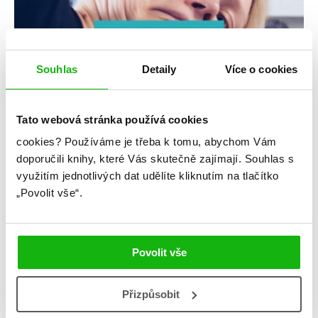
Souhlas
Detaily
Více o cookies
Tato webová stránka používá cookies
#alžbětakomrsková
#andělskýmág
cookies?
Používáme je třeba k tomu, abychom Vám
7. 9. 2020
doporučili knihy, které Vás skutečně zajímají.
Souhlas s
Míšo, co budeme číst v září 2020?
využitím jednotlivých dat udělíte kliknutím na tlačítko
00:40 Standalones 19:03 První díly nových sérií 24:18
„Povolit vše“.
Pokračování sérií 25:51 Volné pokračování sérií 32:25
Rekapitulace Lubošova celkem fajn knížka Luboš Kulíšek
Všechny důvody světa, proč jsem youtuberem. První kniha
Luboše Kulíška. Proč se vlastně věnuju youtuberství? Často se
Povolit vše
mě na to ptá opravdu velká spousta lidí. Tak jsem se rozhodl,
že všem odpovím, a […]
Přizpůsobit
číst více