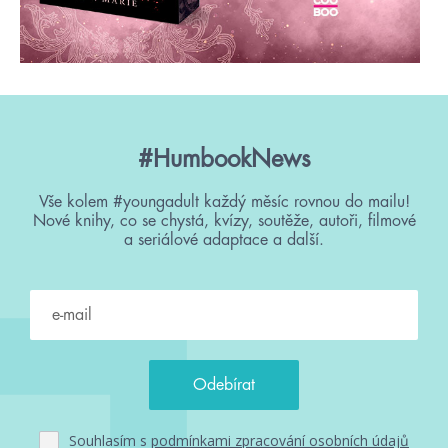
#HumbookNews
Vše kolem #youngadult každý měsíc rovnou do mailu!
Nové knihy, co se chystá, kvízy, soutěže, autoři, filmové
a seriálové adaptace a další.
Souhlasím s
podmínkami zpracování osobních údajů