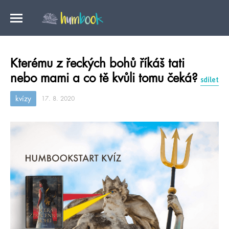
Kterému z řeckých bohů říkáš tati
nebo mami a co tě kvůli tomu čeká?
sdílet
kvízy
17. 8. 2020