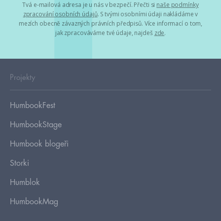
Tvá e-mailová adresa je u nás v bezpečí. Přečti si
naše podmínky
zpracování osobních údajů
. S tvými osobními údaji nakládáme v
mezích obecně závazných právních předpisů. Více informací o tom,
jak zpracováváme tvé údaje, najdeš
zde
.
Projekty
HumbookFest
HumbookStage
Humbook blogeři
Storki
Humblok
HumbookMag