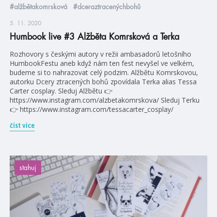
#alžbětakomrsková
#dceraztracenýchbohů
5. 11. 2020
Humbook live #3 Alžběta Komrsková a Terka
Rozhovory s českými autory v režii ambasadorů letošního
HumbookFestu aneb když nám ten fest nevyšel ve velkém,
budeme si to nahrazovat celý podzim. Alžbětu Komrskovou,
autorku Dcery ztracených bohů zpovídala Terka alias Tessa
Carter cosplay. Sleduj Alžbětu 👉
https://www.instagram.com/alzbetakomrskova/ Sleduj Terku
👉 https://www.instagram.com/tessacarter_cosplay/
číst více
stahuj