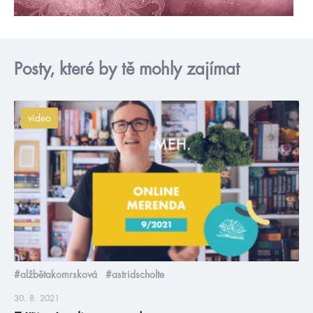
Posty, které by tě mohly zajímat
videa
#alžbětakomrsková
#astridscholte
30. 8. 2021