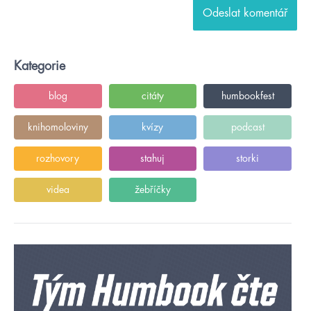
Kategorie
blog
citáty
humbookfest
knihomoloviny
kvízy
podcast
rozhovory
stahuj
storki
videa
žebříčky