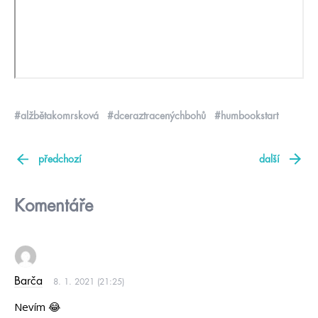
#alžbětakomrsková
#dceraztracenýchbohů
#humbookstart
předchozí
další
Komentáře
Barča
8. 1. 2021 (21:25)
Nevím 😂