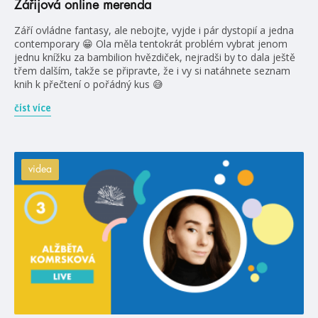
Zářijová online merenda
Září ovládne fantasy, ale nebojte, vyjde i pár dystopií a jedna
contemporary 😁 Ola měla tentokrát problém vybrat jenom
jednu knížku za bambilion hvězdiček, nejradši by to dala ještě
třem dalším, takže se připravte, že i vy si natáhnete seznam
knih k přečtení o pořádný kus 😅
číst více
videa