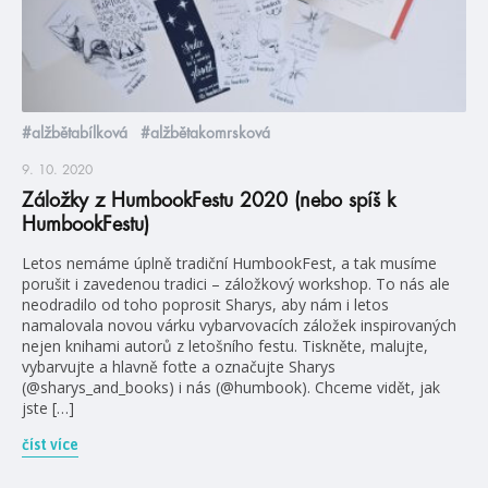
#alžbětabílková
#alžbětakomrsková
9. 10. 2020
Záložky z HumbookFestu 2020 (nebo spíš k
HumbookFestu)
Letos nemáme úplně tradiční HumbookFest, a tak musíme
porušit i zavedenou tradici – záložkový workshop. To nás ale
neodradilo od toho poprosit Sharys, aby nám i letos
namalovala novou várku vybarvovacích záložek inspirovaných
nejen knihami autorů z letošního festu. Tiskněte, malujte,
vybarvujte a hlavně foťte a označujte Sharys
(@sharys_and_books) i nás (@humbook). Chceme vidět, jak
jste […]
číst více