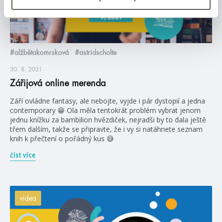
#alžbětakomrsková
#astridscholte
30. 8. 2021
Zářijová online merenda
Září ovládne fantasy, ale nebojte, vyjde i pár dystopií a jedna
contemporary 😁 Ola měla tentokrát problém vybrat jenom
jednu knížku za bambilion hvězdiček, nejradši by to dala ještě
třem dalším, takže se připravte, že i vy si natáhnete seznam
knih k přečtení o pořádný kus 😅
číst více
videa