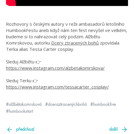
Rozhovory s českými autory v režii ambasadorů letošního
HumbookFestu aneb když nám ten fest nevyšel ve velkém,
budeme si to nahrazovat celý podzim. Alžbětu
Komrskovou, autorku
Dcery ztracených bohů
zpovídala
Terka alias Tessa Carter cosplay.
Sleduj Alžbětu 👉
https://www.instagram.com/alzbetakomrskova/
Sleduj Terku 👉
https://www.instagram.com/tessacarter_cosplay/
#alžbětakomrsková
#dceraztracenýchbohů
#humbooklive
#humbookstart
předchozí
další