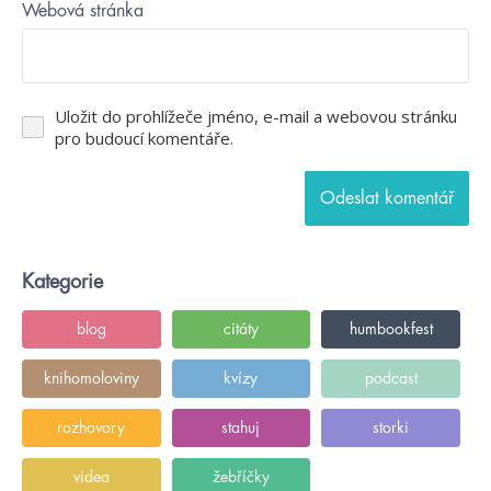
Webová stránka
Uložit do prohlížeče jméno, e-mail a webovou stránku
pro budoucí komentáře.
Kategorie
blog
citáty
humbookfest
knihomoloviny
kvízy
podcast
rozhovory
stahuj
storki
videa
žebříčky