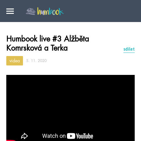
Humbook live #3 Alžběta
Komrsková a Terka
sdílet
videa
5. 11. 2020