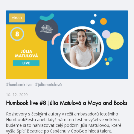
videa
#humbooklive
#júliamatulová
10. 12. 2020
Humbook live #8 Júlia Matulová a Maya and Books
Rozhovory s českými autory v režii ambasadorů letošního
HumbookFestu aneb když nám ten fest nevyšel ve velkém,
budeme si to nahrazovat celý podzim. Júlii Matulovou, které
vyšla Spící Beatrice po úspěchu v CooBoo hledá talent,