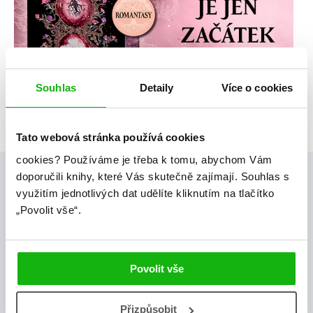
Souhlas
Detaily
Více o cookies
Tato webová stránka používá cookies
cookies?
Používáme je třeba k tomu, abychom Vám
doporučili knihy, které Vás skutečně zajímají.
Souhlas s
Posty, které by tě mohly zajímat
využitím jednotlivých dat udělíte kliknutím na tlačítko
„Povolit vše“.
videa
Povolit vše
Přizpůsobit