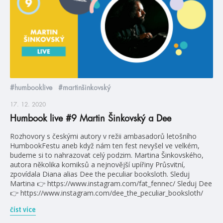
#humbooklive
#martinšinkovský
17. 12. 2020
Humbook live #9 Martin Šinkovský a Dee
Rozhovory s českými autory v režii ambasadorů letošního
HumbookFestu aneb když nám ten fest nevyšel ve velkém,
budeme si to nahrazovat celý podzim. Martina Šinkovského,
autora několika komiksů a nejnovější upířiny Průsvitní,
zpovídala Diana alias Dee the peculiar booksloth. Sleduj
Martina 👉 https://www.instagram.com/fat_fennec/ Sleduj Dee
👉 https://www.instagram.com/dee_the_peculiar_booksloth/
číst více