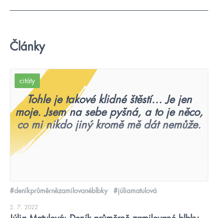
Články
citáty
Tohle je takové klidné štěstí… Je jen
moje. Jsem na sebe pyšná, a to je něco,
co mi nikdo jiný kromě mě dát nemůže.
#deníkprůměrnězamilovanéblbky
#júliamatulová
2. 7. 2022