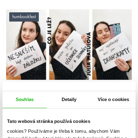
humbookfest
#2pravdy1lež
#humbookfest
17. 7. 2020
Souhlas
Detaily
Více o cookies
2 pravdy a 1 lež Júlie Matulové
číst více
Tato webová stránka používá cookies
cookies?
Používáme je třeba k tomu, abychom Vám