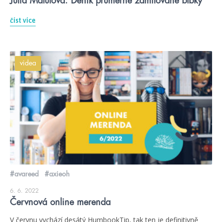
Júlia Matulová: Deník průměrně zamilované blbky
číst více
videa
#avareed
#axieoh
6. 6. 2022
Červnová online merenda
V červnu vychází desátý HumbookTip, tak ten je definitivně