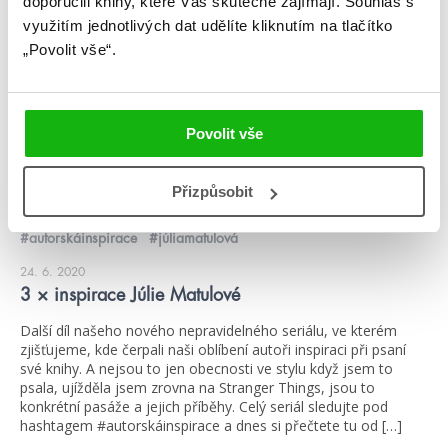
doporučili knihy, které Vás skutečně zajímají.
Souhlas s
blog
využitím jednotlivých dat udělíte kliknutím na tlačítko
„Povolit vše“.
Povolit vše
Přizpůsobit
#autorskáinspirace
#júliamatulová
24. 6. 2020
3 × inspirace Júlie Matulové
Další díl našeho nového nepravidelného seriálu, ve kterém
zjišťujeme, kde čerpali naši oblíbení autoři inspiraci při psaní
své knihy. A nejsou to jen obecnosti ve stylu když jsem to
psala, ujížděla jsem zrovna na Stranger Things, jsou to
konkrétní pasáže a jejich příběhy. Celý seriál sledujte pod
hashtagem #autorskáinspirace a dnes si přečtete tu od […]