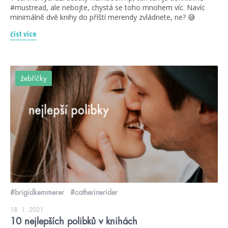
#mustread, ale nebojte, chystá se toho mnohem víc. Navíc
minimálně dvě knihy do příští merendy zvládnete, ne? 😅
číst více
žebříčky
#brigidkemmerer
#catherinerider
18. 1. 2021
10 nejlepších polibků v knihách