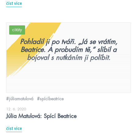
číst více
citáty
Pohladil ji po tváři. „Já se vrátím,
Beatrice. A probudím tě,“ slíbil a
bojoval s nutkáním ji políbit.
#júliamatulová
#spícíbeatrice
12. 6. 2020
Júlia Matulová: Spící Beatrice
číst více