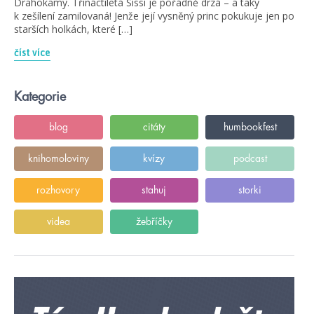
Drahokamy. Třináctiletá Sissi je pořádně drzá – a taky
k zešílení zamilovaná! Jenže její vysněný princ pokukuje jen po
starších holkách, které […]
číst více
Kategorie
blog
citáty
humbookfest
knihomoloviny
kvízy
podcast
rozhovory
stahuj
storki
videa
žebříčky