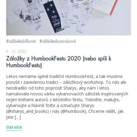
#alžbětabílková
#alžbětakomrsková
9. 10. 2020
Záložky z HumbookFestu 2020 (nebo spíš k
HumbookFestu)
Letos nemáme úplně tradiční HumbookFest, a tak musíme
porušit i zavedenou tradici – záložkový workshop. To nás ale
neodradilo od toho poprosit Sharys, aby nám i letos
namalovala novou várku vybarvovacích záložek inspirovaných
nejen knihami autorů z letošního festu. Tiskněte, malujte,
vybarvujte a hlavně foťte a označujte Sharys
(@sharys_and_books) i nás (@humbook). Chceme vidět, jak
jste […]
číst více