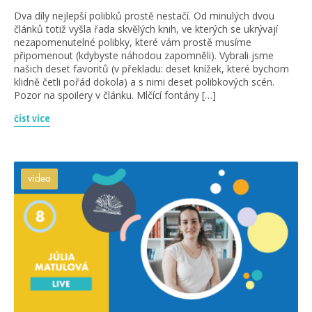
Dva díly nejlepší polibků prostě nestačí. Od minulých dvou
článků totiž vyšla řada skvělých knih, ve kterých se ukrývají
nezapomenutelné polibky, které vám prostě musíme
připomenout (kdybyste náhodou zapomněli). Vybrali jsme
našich deset favoritů (v překladu: deset knížek, které bychom
klidně četli pořád dokola) a s nimi deset polibkových scén.
Pozor na spoilery v článku. Mlčící fontány […]
číst více
videa