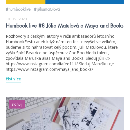
#humbooklive
#júliamatulová
10. 12. 2020
Humbook live #8 Júlia Matulová a Maya and Books
Rozhovory s českými autory v režii ambasadorů letošního
HumbookFestu aneb když nám ten fest nevyšel ve velkém,
budeme si to nahrazovat celý podzim. Júlii Matulovou, které
vyšla Spící Beatrice po úspěchu v CooBoo hledá talent,
zpovídala Maruška alias Maya and Books. Sleduj Júlii 👉
https://www.instagram.com/liafee111/ Sleduj Marušku 👉
https://www.instagram.com/maya_and_books/
číst více
stahuj