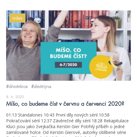
videa
#divotvůrce
#dmitrijrus
8. 6. 2020
Míšo, co budeme číst v červnu a červenci 2020?
01:13 Standalones 10:43 První díly nových sérií 10:58
Pokračování sérií 12:37 Závěrečné díly sérií 18:28 Rekapitulace
Kluci jsou jako žvejkačka Kerstin Gier Potrhlý příběh o jedné
zamilované holce. Od Kerstin Gierové, autorky oblíbené série