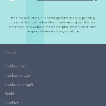
Tvá e-mailová adresa je u nás v bezpečí. Přečti si
naše podmínky
zpracování osobních údajů
. S tvými osobními údaji nakládáme v
mezích obecně závazných právních předpisů. Více informací o tom,
jak zpracováváme tvé údaje, najdeš
zde
.
Projekty
HumbookFest
HumbookStage
Humbook blogeři
Storki
Humblok