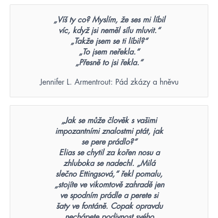
„Víš ty co? Myslím, že ses mi líbil
víc, když jsi neměl sílu mluvit.“
„Takže jsem se ti líbil?“
„To jsem neřekla.“
„Přesně to jsi řekla.“
Jennifer L. Armentrout: Pád zkázy a hněvu
„Jak se může člověk s vašimi
impozantními znalostmi ptát, jak
se pere prádlo?“
Elias se chytil za kořen nosu a
zhluboka se nadechl. „Milá
slečno Ettingsová,“ řekl pomalu,
„stojíte ve vikomtově zahradě jen
ve spodním prádle a perete si
šaty ve fontáně. Copak opravdu
nechápete podivnost svého