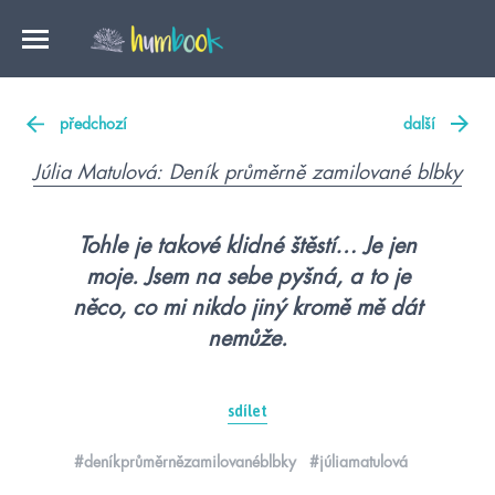
předchozí
další
Júlia Matulová: Deník průměrně zamilované blbky
Tohle je takové klidné štěstí… Je jen
moje. Jsem na sebe pyšná, a to je
něco, co mi nikdo jiný kromě mě dát
nemůže.
sdílet
#deníkprůměrnězamilovanéblbky
#júliamatulová