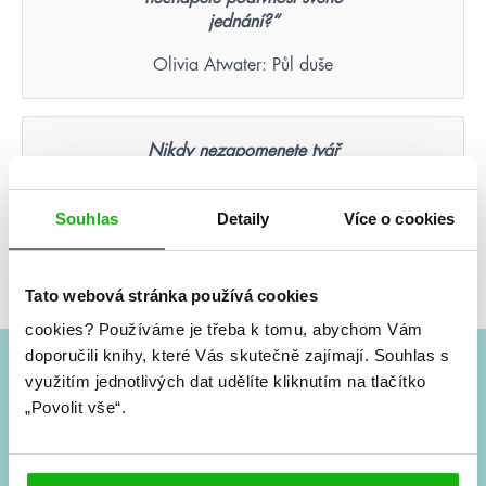
jednání?“
Olivia Atwater: Půl duše
Nikdy nezapomenete tvář
člověka, který byl vaší poslední
nadějí.
Souhlas
Detaily
Více o cookies
Suzanne Collins: Hunger Games – Aréna smrti
(ilustrované vydání)
Tato webová stránka používá cookies
cookies?
Používáme je třeba k tomu, abychom Vám
doporučili knihy, které Vás skutečně zajímají.
Souhlas s
využitím jednotlivých dat udělíte kliknutím na tlačítko
#HumbookNews
„Povolit vše“.
Vše kolem #youngadult každý měsíc rovnou do mailu!
Nové knihy, co se chystá, kvízy, soutěže, autoři, filmové