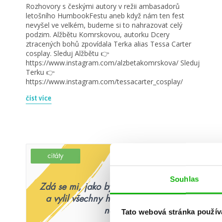
Rozhovory s českými autory v režii ambasadorů
letošního HumbookFestu aneb když nám ten fest
nevyšel ve velkém, budeme si to nahrazovat celý
podzim. Alžbětu Komrskovou, autorku Dcery
ztracených bohů zpovídala Terka alias Tessa Carter
cosplay. Sleduj Alžbětu 👉
https://www.instagram.com/alzbetakomrskova/ Sleduj
Terku 👉
https://www.instagram.com/tessacarter_cosplay/
číst více
citáty
Souhlas
Zdá se mi, jako by někdo převrhl nebe
a vylil všechny hvězdy do údolí pod
námi.
Tato webová stránka použív