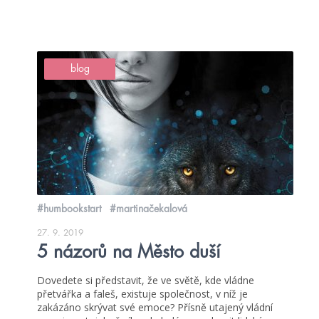
blog
#humbookstart
#martinačekalová
27. 9. 2019
5 názorů na Město duší
Dovedete si představit, že ve světě, kde vládne
přetvářka a faleš, existuje společnost, v níž je
zakázáno skrývat své emoce? Přísně utajený vládní