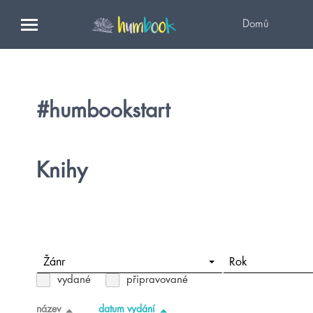
Domů
#humbookstart
Knihy
Žánr
Rok
vydané
připravované
název
datum vydání