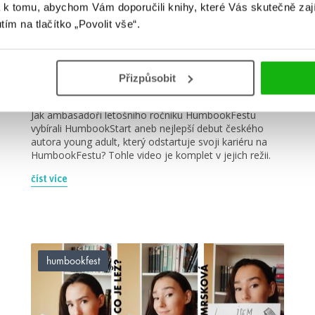
 k tomu, abychom Vám doporučili knihy, které Vás skutečně zaj
utím na tlačítko „Povolit vše“.
#alžbětakomrsková
#dceraztracenýchbohů
28. 9. 2020
Přizpůsobit
#HumbookStart 2020
Jak ambasadoři letošního ročníku HumbookFestu
vybírali HumbookStart aneb nejlepší debut českého
autora young adult, který odstartuje svoji kariéru na
HumbookFestu? Tohle video je komplet v jejich režii.
číst více
humbookfest