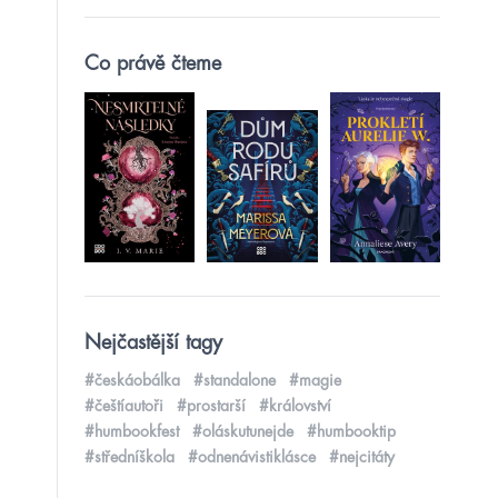
Co právě čteme
Nejčastější tagy
#českáobálka
#standalone
#magie
#češtíautoři
#prostarší
#království
#humbookfest
#oláskutunejde
#humbooktip
#středníškola
#odnenávistiklásce
#nejcitáty