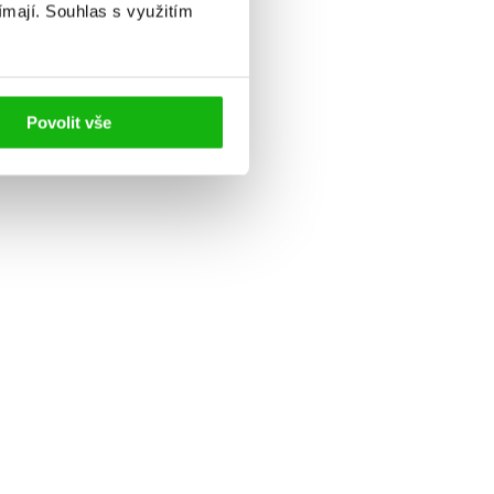
ímají.
Souhlas s využitím
Povolit vše