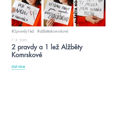
#2pravdy1lež
#alžbětakomrsková
7. 8. 2020
2 pravdy a 1 lež Alžběty
Komrskové
číst více