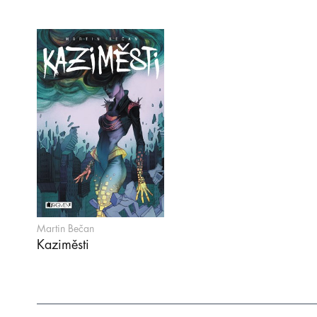
Martin Bečan
Kaziměsti