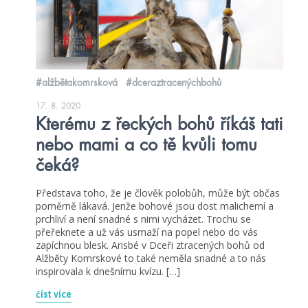
#alžbětakomrsková
#dceraztracenýchbohů
17. 8. 2020
Kterému z řeckých bohů říkáš tati
nebo mami a co tě kvůli tomu
čeká?
Představa toho, že je člověk polobůh, může být občas
poměrně lákavá. Jenže bohové jsou dost malicherní a
prchliví a není snadné s nimi vycházet. Trochu se
přeřeknete a už vás usmaží na popel nebo do vás
zapíchnou blesk. Arisbé v Dceři ztracených bohů od
Alžběty Komrskové to také neměla snadné a to nás
inspirovala k dnešnímu kvízu. […]
číst více