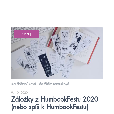
stahuj
#alžbětabílková
#alžbětakomrsková
9. 10. 2020
Záložky z HumbookFestu 2020
(nebo spíš k HumbookFestu)