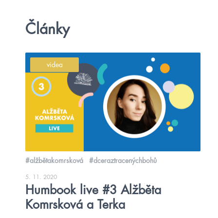
Články
videa
#alžbětakomrsková
#dceraztracenýchbohů
5. 11. 2020
Humbook live #3 Alžběta
Komrsková a Terka