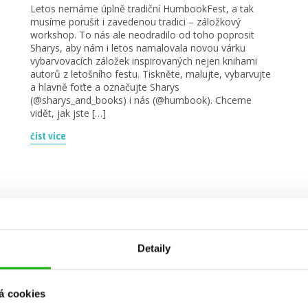
Letos nemáme úplně tradiční HumbookFest, a tak
musíme porušit i zavedenou tradici – záložkový
workshop. To nás ale neodradilo od toho poprosit
Sharys, aby nám i letos namalovala novou várku
vybarvovacích záložek inspirovaných nejen knihami
autorů z letošního festu. Tiskněte, malujte, vybarvujte
a hlavně foťte a označujte Sharys
(@sharys_and_books) i nás (@humbook). Chceme
vidět, jak jste […]
číst více
videa
Detaily
á cookies