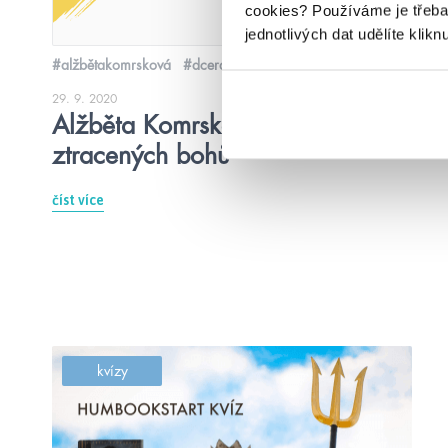
cookies?
Používáme je třeba
jednotlivých dat udělíte klikn
#alžbětakomrsková
#dceraztracenýchbohů
29. 9. 2020
Alžběta Komrsková: Dcera
ztracených bohů
číst více
kvízy