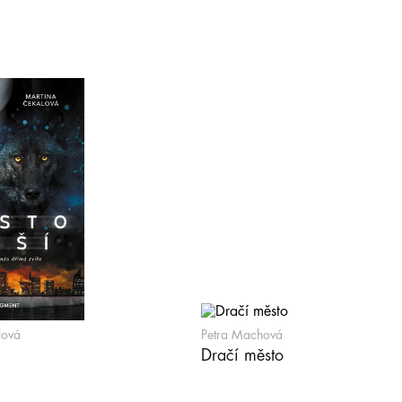
lová
Petra Machová
Dračí město