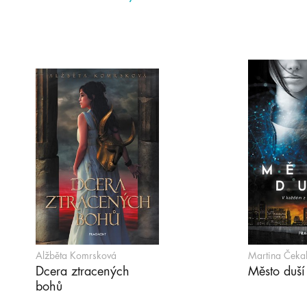
Alžběta Komrsková
Martina Čeka
Dcera ztracených
Město duší
bohů