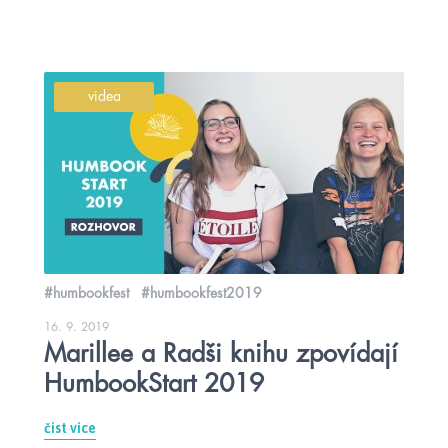
videa
#humbookfest
#humbookfest2019
16. 9. 2019
Marillee a Radši knihu zpovídají
HumbookStart 2019
číst více