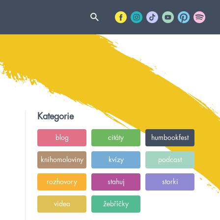
Kategorie
blog
citáty
humbookfest
knihomoloviny
kvízy
podcast
rozhovory
stahuj
storki
videa
žebříčky