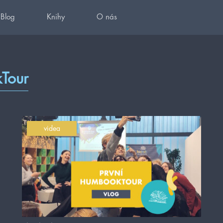
Blog
Knihy
O nás
kTour
videa