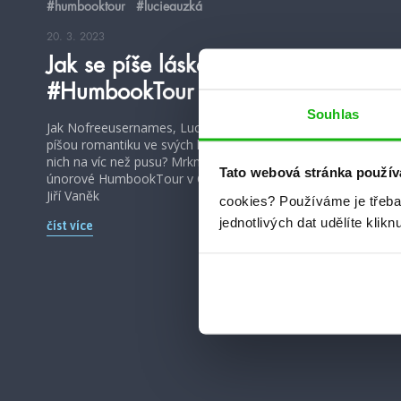
#humbooktour
#lucieauzká
20. 3. 2023
Jak se píše láska?
#HumbookTour Ostrava 2023
Souhlas
Jak Nofreeusernames, Lucie Auzká a Míša Dopitová
píšou romantiku ve svých knihách a troufá si některá z
nich na víc než pusu? Mrkněte na záznam z besedy z
Tato webová stránka použív
únorové HumbookTour v Ostravě. Foto v náhledovce:
Jiří Vaněk
cookies?
Používáme je třeba
jednotlivých dat udělíte klikn
číst více