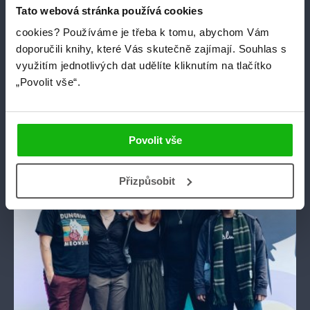
19. 2. 2020
Tato webová stránka používá cookies
VLOG #HumbookStage na Comic-Con Prague
cookies?
Používáme je třeba k tomu, abychom Vám
2020
doporučili knihy, které Vás skutečně zajímají.
Souhlas s
Na Comic-Conu jsme s programem obsadili celý jeden sál a
využitím jednotlivých dat udělíte kliknutím na tlačítko
přivezli i stánek s oblíbenou lepíkovou stěnou. Jaké to bylo?
„Povolit vše“.
Mrkněte na vlog.
číst více
Povolit vše
blog
Přizpůsobit