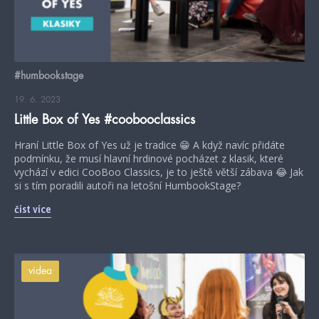
#humbookstage
19. 6. 2023
Little Box of Yes #coobooclassics
Hraní Little Box of Yes už je tradice 😁 A když navíc přidáte
podmínku, že musí hlavní hrdinové pocházet z klasik, které
vychází v edici CooBoo Classics, je to ještě větší zábava 😂 Jak
si s tím poradili autoři na letošní HumbookStage?
číst více
videa