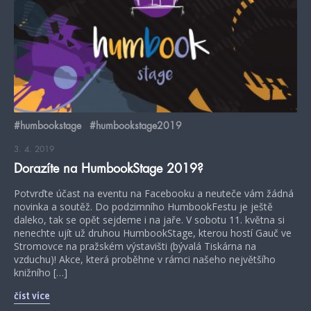
#humbookstage
#humbookstage2019
3. 4. 2019
Dorazíte na HumbookStage 2019?
Potvrďte účast na eventu na Facebooku a neuteče vám žádná
novinka a soutěž. Do podzimního HumbookFestu je ještě
daleko, tak se opět sejdeme i na jaře. V sobotu 11. května si
nenechte ujít už druhou HumbookStage, kterou hostí Gauč ve
Stromovce na pražském výstavišti (bývalá Tiskárna na
vzduchu)! Akce, která proběhne v rámci našeho největšího
knižního […]
číst více