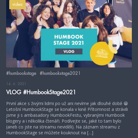
videa
#humbookstage
#humbookstage2021
14. 6. 2021
VLOG #HumbookStage2021
První akce s živými lidmi po už ani nevíme jak dlouhé době 😁
Letošní HumbookStage se konala v kině Přítomnost a strávili
jsme ji s ambasadory HumbookFestu, vybranými Humbook
blogery a i několika čtenáři. Podívejte se, jaké to tam bylo
(aneb co jste na streamu neviděli). Na záznam streamu z
HumbookStage se můžete kouknout na […]