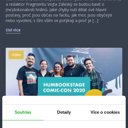
a redaktor Fragmentu Vojta Záleský se budou bavit o
(ne)dokonalosti hrdinů. Jaké chyby nutí dělat své hlavní
postavy, proč jsou občas na facku, jak moc jsou obyčejní
nebo vyvolení, s čím vším se potýkají a proč je […]
číst více
videa
Souhlas
Detaily
Více o cookies
#humbookstage
#humbookstage2020