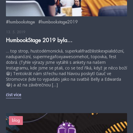
#humbookstage
#humbookstage2019
13. 5. 2019
HumbookStage 2019 byla…
… top strop, hustodémonická, superkalifradžilistikexpialidózní,
nadupanózní, supermegafoxyawesomehot, topovka, fest
dobrá. (Tyhle výrazy jsme vytáhli s ankety na našem
Instagramu, kde jsme se ptali, co se teď říká, když je něco boží
😁) Tentokrát nám střechu nad hlavou poskytl Gauč ve
Stromovce (kde to vypadalo jako na svatbě Belly a Edwarda
😂) a až na závěrečnou […]
číst více
blog