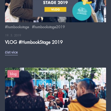
#humbookstage
#humbookstage2019
19. 5. 2019
VLOG #HumbookStage 2019
číst více
blog