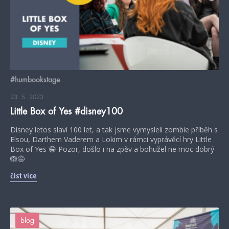
#humbookstage
23. 5. 2023
Little Box of Yes #disney100
Disney letos slaví 100 let, a tak jsme vymysleli zombie příběh s
Elsou, Darthem Vaderem a Lokim v rámci vyprávěcí hry Little
Box of Yes 😁 Pozor, došlo i na zpěv a bohužel ne moc dobrý
🙉😅
číst více
blog