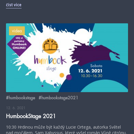
číst více
videa
#humbookstage
#humbookstage2021
12. 6. 2021
HumbookStage 2021
10:30 Hrdinou může být každý Lucie Ortega, autorka Světel
nad močálem, Sam Xabyssus, které vyšel román Vůně citrónu,