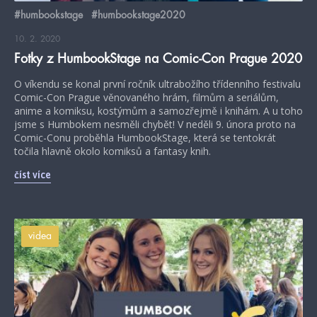
#humbookstage
#humbookstage2020
10. 2. 2020
Fotky z HumbookStage na Comic-Con Prague 2020
O víkendu se konal první ročník ultrabožího třídenního festivalu
Comic-Con Prague věnovaného hrám, filmům a seriálům,
anime a komiksu, kostýmům a samozřejmě i knihám. A u toho
jsme s Humbokem nesměli chybět! V neděli 9. února proto na
Comic-Conu proběhla HumbookStage, která se tentokrát
točila hlavně okolo komiksů a fantasy knih.
číst více
videa