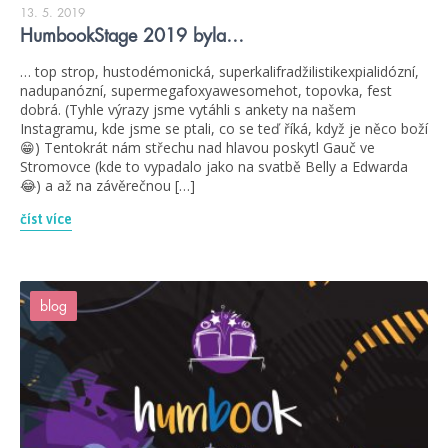
13. 5. 2019
HumbookStage 2019 byla…
… top strop, hustodémonická, superkalifradžilistikexpialidózní,
nadupanózní, supermegafoxyawesomehot, topovka, fest
dobrá. (Tyhle výrazy jsme vytáhli s ankety na našem
Instagramu, kde jsme se ptali, co se teď říká, když je něco boží
😁) Tentokrát nám střechu nad hlavou poskytl Gauč ve
Stromovce (kde to vypadalo jako na svatbě Belly a Edwarda
😂) a až na závěrečnou […]
číst více
blog