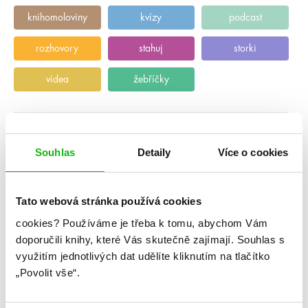
knihomoloviny
kvízy
podcast
rozhovory
stahuj
storki
videa
žebříčky
Souhlas
Detaily
Více o cookies
Tato webová stránka používá cookies
cookies?
Používáme je třeba k tomu, abychom Vám
doporučili knihy, které Vás skutečně zajímají.
Souhlas s
využitím jednotlivých dat udělíte kliknutím na tlačítko
„Povolit vše“.