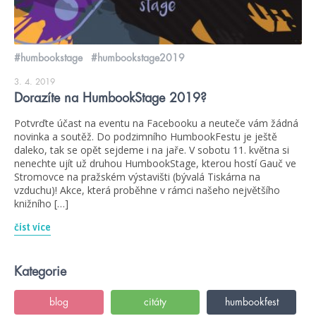
#humbookstage
#humbookstage2019
3. 4. 2019
Dorazíte na HumbookStage 2019?
Potvrďte účast na eventu na Facebooku a neuteče vám žádná
novinka a soutěž. Do podzimního HumbookFestu je ještě
daleko, tak se opět sejdeme i na jaře. V sobotu 11. května si
nenechte ujít už druhou HumbookStage, kterou hostí Gauč ve
Stromovce na pražském výstavišti (bývalá Tiskárna na
vzduchu)! Akce, která proběhne v rámci našeho největšího
knižního […]
číst více
Kategorie
blog
citáty
humbookfest