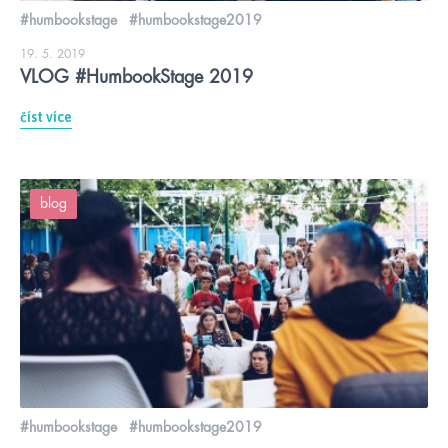
#humbookstage
#humbookstage2019
19. 5. 2019
VLOG #HumbookStage 2019
číst více
blog
#humbookstage
#humbookstage2019