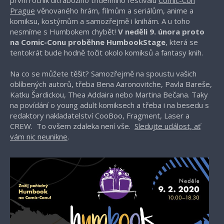
Prague
věnovaného hrám, filmům a seriálům, anime a
komiksu, kostýmům a samozřejmě i knihám. A u toho
nesmíme s Humbokem chybět!
V neděli 9. února proto
na Comic-Conu proběhne HumbookStage
, která se
tentokrát bude hodně točit okolo komiksů a fantasy knih.
Na co se můžete těšit? Samozřejmě na spoustu vašich
oblíbených autorů, třeba Bena Aaronovitche, Pavla Bareše,
Katku Šardickou, Thea Addaira nebo Martina Bečana. Taky
na povídání o young adult komiksech a třeba i na besedu s
redaktory nakladatelství CooBoo, Fragment, Laser a
CREW. To ovšem zdaleka není vše.
Sledujte událost, ať
vám nic neunikne
.