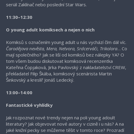
seriál Zaklínač nebo poslední Star Wars.
11:30–12:30
O young adult komiksech a nejen o nich
Komiksů s označením young adult u nás vychází čím dál víc.
Čarodějova nevěsta, Mera, Netvora, Srdcerváči, Trikolora
… Co
mají společného? Jak se liší od komiksů bez nálepky YA? O
tom všem budou diskutovat komiksová recenzentka
Kateřina Čopjaková, Jirka Pavlovský z nakladatelství CREW,
překladatel Filip Škába, komiksový scenárista Martin
Šinkovský a kreslíř Jonáš Ledecký.
13:00–14:00
Fantastické vyhlídky
Jak rozpoznat nové trendy nejen na poli young adoult
literatury? Jak objevovat nové autory v cizině i u nás? A na
jaké knižní pecky se můžeme těšit v tomto roce? Prozradí