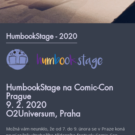
HumbookStage - 2020
HumbookStage na Comic-Con
Prague
9. 2. 2020
O2Universum, Praha
Možná vám neuniklo, že od 7. do 9. února se v Praze koná
první ročník ultrabožího třídenního festivalu
Comic-Con