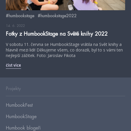
#humbookstage
#humbookstage2022
14. 6. 2022
Fotky z HumbookStage na Světě knihy 2022
V sobotu 11. června se HumbookStage vrátila na Svět knihy a
hlavně mezi lidi! Děkujeme všem, co dorazili, byl to s vámi ten
nejlepší zážitek. Foto: Jaroslav Fikota
číst více
Projekty
HumbookFest
HumbookStage
Humbook blogeři