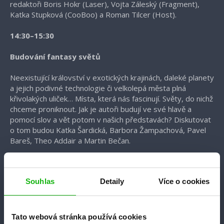
redaktoři Boris Hokr (Laser), Vojta Záleský (Fragment),
Katka Stupková (CooBoo) a Roman Tilcer (Host).
14:30–15:30
Budování fantasy světů
Neexistující království v exotických krajinách, daleké planety
a jejich podivné technologie či velkolepá města plná
křivolakých uliček… Místa, která nás fascinují. Světy, do nichž
chceme proniknout. Jak je autoři budují ve své hlavě a
pomocí slov a vět potom v našich představách? Diskutovat
o tom budou Katka Šardická, Barbora Žampachová, Pavel
Bareš, Theo Addair a Martin Bečan.
16:00–17:00
Souhlas
Detaily
Více o cookies
Městská fantasy v podání Bena Aaronovitche
Benu Aaronovitchovi učaroval nejen
Pán času
, ale taky
Londýn. Právě do něj zasadil svou úspěšnou urban fantasy
Tato webová stránka používá cookies