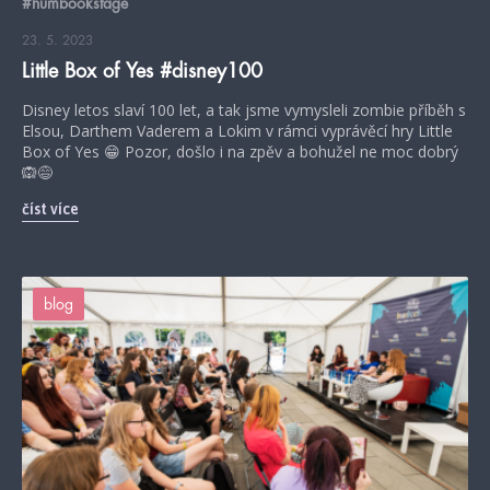
#humbookstage
23. 5. 2023
Little Box of Yes #disney100
Disney letos slaví 100 let, a tak jsme vymysleli zombie příběh s
Elsou, Darthem Vaderem a Lokim v rámci vyprávěcí hry Little
Box of Yes 😁 Pozor, došlo i na zpěv a bohužel ne moc dobrý
🙉😅
číst více
blog