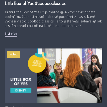
Little Box of Yes #coobooclassics
Hraní Little Box of Yes už je tradice 😁 A když navíc přidáte
podmínku, že musí hlavní hrdinové pocházet z klasik, které
vychází v edici CooBoo Classics, je to ještě větší zábava 😂 Jak
si s tím poradili autoři na letošní HumbookStage?
číst více
videa