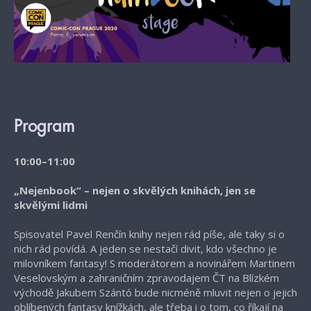
Program
10:00–11:00
„Nejenbook“ – nejen o skvělých knihách, jen se
skvělými lidmi
Spisovatel Pavel Renčín knihy nejen rád píše, ale taky si o
nich rád povídá. A jeden se nestačí divit, kdo všechno je
milovníkem fantasy! S moderátorem a novinářem Martinem
Veselovským a zahraničním zpravodajem ČT na Blízkém
východě Jakubem Szántó bude nicméně mluvit nejen o jejich
oblíbených fantasy knížkách, ale třeba i o tom, co říkají na