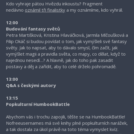
Kdo vyhraje pátou Hvězdu inkoustu? Fragment
nedávno
oznámil tři finalistky
a my oznámíme, kdo vyhrál.
12:00
Budování fantasy světů
Petra Martišková, Kristina Hlaváčková, Jarmila Mlčoušková a
Filip Okáč si budou povídat o tom, jak vymýšleli své fantasy
světy. Jak to napsat, aby to dávalo smysl, čím začít, jak
vymýšlet magii a pravidla světa, co mapy, co dělat, když to
najednou nesedí…? A hlavně, jak do toho pak zasadit
postavy a děj a zařídit, aby to celé drželo pohromadě.
13:00
Q&A s českými autory
13:15
Popkulturní HumbookBattle
Abychom vás i trochu zapojili, těšte se na HumbookBattle!
Nofreeusernames má své knihy plné popkulturních narážek,
a tak dostala za úkol právě na toto téma vymyslet kvíz.