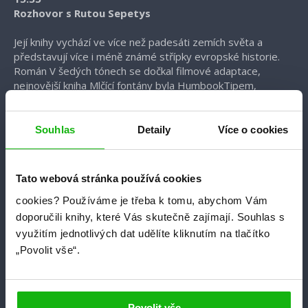
Rozhovor s Rutou Sepetys
Její knihy vychází ve více než padesáti zemích světa a
představují více i méně známé střípky evropské historie.
Román V šedých tónech se dočkal filmové adaptace,
nejnovější kniha Mlčící fontány byla HumbookTipem,
všechny její knížky jsou skvěle hodnocené. Proto je nám ctí,
že se z Ameriky připojí Ruta Sepetys na hodinový
tlumočený rozhovor. Připravte si otázky, budeme je
Souhlas
Detaily
Více o cookies
vybírat z chatu u streamu a ptát se za vás.
Tato webová stránka používá cookies
Pár fotek
cookies?
Používáme je třeba k tomu, abychom Vám
doporučili knihy, které Vás skutečně zajímají.
Souhlas s
využitím jednotlivých dat udělíte kliknutím na tlačítko
„Povolit vše“.
Povolit vše