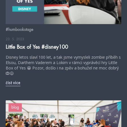
#humbookstage
23. 5. 2023
Little Box of Yes #disney100
Disney letos slaví 100 let, a tak jsme vymysleli zombie příběh s
Elsou, Darthem Vaderem a Lokim v rámci vyprávěcí hry Little
Box of Yes 😁 Pozor, došlo i na zpěv a bohužel ne moc dobrý
🙉😅
číst více
blog