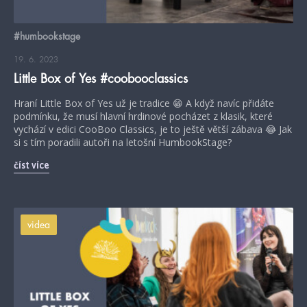
#humbookstage
19. 6. 2023
Little Box of Yes #coobooclassics
Hraní Little Box of Yes už je tradice 😁 A když navíc přidáte
podmínku, že musí hlavní hrdinové pocházet z klasik, které
vychází v edici CooBoo Classics, je to ještě větší zábava 😂 Jak
si s tím poradili autoři na letošní HumbookStage?
číst více
videa