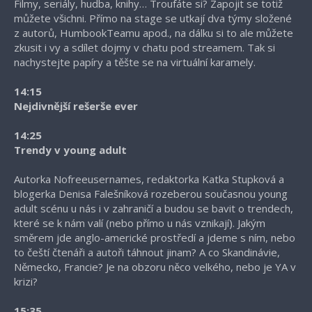
Filmy, seriály, hudba, knihy… Troufáte si? Zapojit se totiž
můžete všichni. Přímo na stage se utkají dva týmy složené
z autorů, HumbookTeamu apod., na dálku si to ale můžete
zkusit i vy a sdílet dojmy v chatu pod streamem. Tak si
nachystejte papíry a těšte se na virtuální karamely.
14:15
Nejdivnější rešerše ever
14:25
Trendy v young adult
Autorka Nofreeusernames, redaktorka Katka Stupková a
blogerka Denisa Falešníková rozeberou současnou young
adult scénu u nás i v zahraničí a budou se bavit o trendech,
které se k nám valí (nebo přímo u nás vznikají). Jakým
směrem jde anglo-americké prostředí a jdeme s ním, nebo
to čeští čtenáři a autoři táhnout jinam? A co Skandinávie,
Německo, Francie? Je na obzoru něco velkého, nebo je YA v
krizi?
15:35