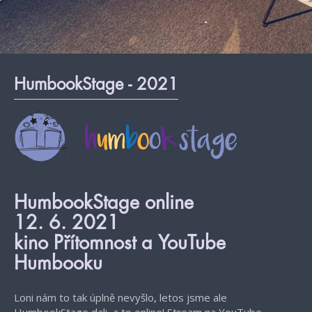
HumbookStage - 2021
HumbookStage online
12. 6. 2021
kino Přítomnost a YouTube
Humbooku
Loni nám to tak úplně nevyšlo, letos jsme ale
HumbookStage dali, a to online! Stream na YouTube