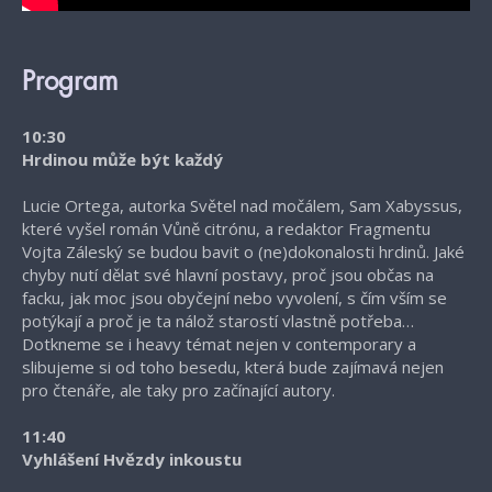
Program
10:30
Hrdinou může být každý
Lucie Ortega, autorka Světel nad močálem, Sam Xabyssus,
které vyšel román Vůně citrónu, a redaktor Fragmentu
Vojta Záleský se budou bavit o (ne)dokonalosti hrdinů. Jaké
chyby nutí dělat své hlavní postavy, proč jsou občas na
facku, jak moc jsou obyčejní nebo vyvolení, s čím vším se
potýkají a proč je ta nálož starostí vlastně potřeba…
Dotkneme se i heavy témat nejen v contemporary a
slibujeme si od toho besedu, která bude zajímavá nejen
pro čtenáře, ale taky pro začínající autory.
11:40
Vyhlášení Hvězdy inkoustu