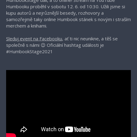
Humbooku proběhl v sobotu 12. 6. od 10:30. Užili jsme si
kupu autorů a nejrůznější besedy, rozhovory a
samozřejmě taky online Humbook stánek s novým i straším
merchem a knihami.
Sleduj event na Facebooku
, ať ti nic neunikne, a těš se
společně s námi 😉 Oficiální hashtag události je
#HumbookStage2021