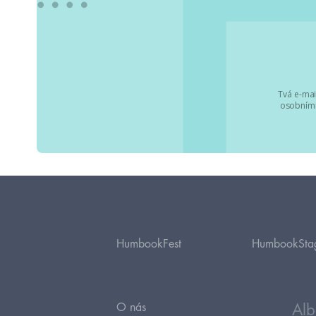
Tvá e-mai
osobními
HumbookFest
HumbookSta
O nás
Alb