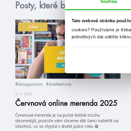
Souhlas
Posty, které by tě mohly zajím
Tato webová stránka použív
videa
cookies?
Používáme je třeba
jednotlivých dat udělíte klikn
#daisygarrison
#dotektemnoty
9. 6. 2025
Červnová online merenda 2025
Červnová merenda je na počet knížek trochu
skromnější, protože vám chceme dát šanci našetřit na
všechno, co se chystá v druhé půlce roku 😁