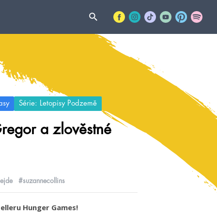
asy
Série: Letopisy Podzemě
regor a zlověstné
ejde
#suzannecollins
selleru Hunger Games!