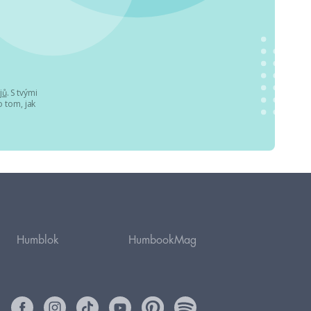
jů
. S tvými
 tom, jak
Humblok
HumbookMag