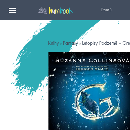
Domů
Knihy
Fantasy
Letopisy Podzemě – Greg