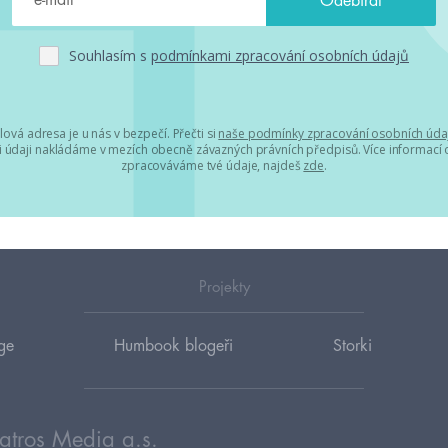
Souhlasím s
podmínkami zpracování osobních údajů
lová adresa je u nás v bezpečí. Přečti si
naše podmínky zpracování osobních úda
 údaji nakládáme v mezích obecně závazných právních předpisů. Více informací o
zpracováváme tvé údaje, najdeš
zde
.
Projekty
ge
Humbook blogeři
Storki
atros Media a.s.