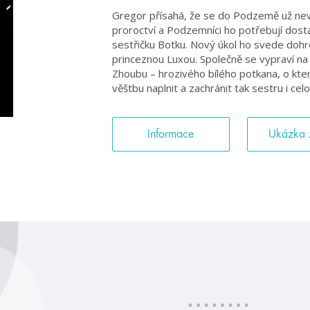
Gregor přísahá, že se do Podzemě už nevrá
proroctví a Podzemníci ho potřebují dostat
sestřičku Botku. Nový úkol ho svede do
princeznou Luxou. Společně se vypraví n
Zhoubu – hrozivého bílého potkana, o kte
věštbu naplnit a zachránit tak sestru i ce
Informace
Ukázka 