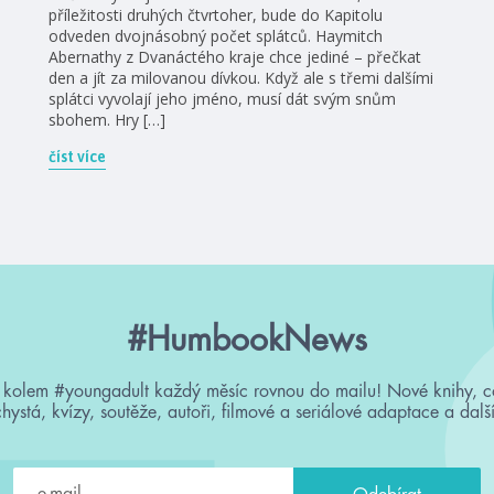
příležitosti druhých čtvrtoher, bude do Kapitolu
odveden dvojnásobný počet splátců. Haymitch
Abernathy z Dvanáctého kraje chce jediné – přečkat
den a jít za milovanou dívkou. Když ale s třemi dalšími
splátci vyvolají jeho jméno, musí dát svým snům
sbohem. Hry […]
číst více
#HumbookNews
 kolem #youngadult každý měsíc rovnou do mailu! Nové knihy, c
chystá, kvízy, soutěže, autoři, filmové a seriálové adaptace a další