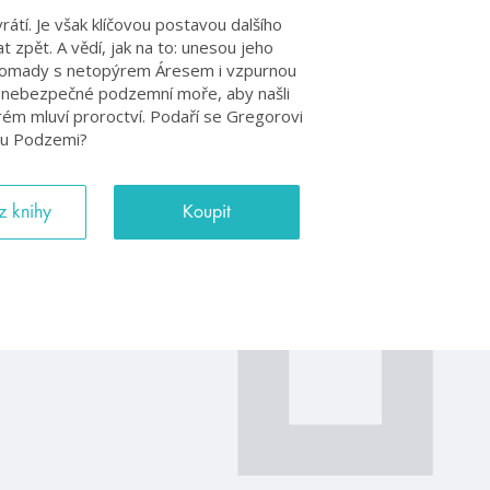
tí. Je však klíčovou postavou dalšího
 zpět. A vědí, jak na to: unesou jeho
hromady s netopýrem Áresem i vzpurnou
a nebezpečné podzemní moře, aby našli
rém mluví proroctví. Podaří se Gregorovi
lou Podzemi?
z knihy
Koupit