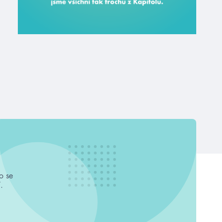
o se
.