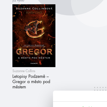
již vyšlo
Suzanne Collins
Letopisy Podzemě –
Gregor a město pod
městem