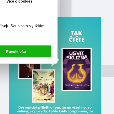
Více o cookies
ímají.
Souhlas s využitím
Povolit vše