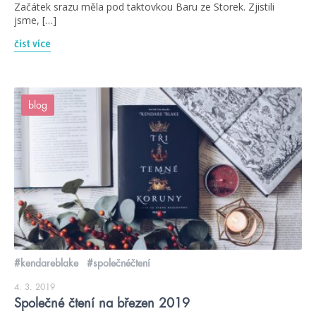
Začátek srazu měla pod taktovkou Baru ze Storek. Zjistili
jsme, […]
číst více
blog
#kendareblake
#společnéčtení
4. 3. 2019
Společné čtení na březen 2019