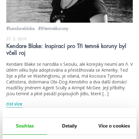
#kendareblake
#třitemnékoruny
27. 2. 2019
Kendare Blake: Inspirací pro Tři temné koruny byl
včelí roj
Kendare Blake se narodila v Seoulu, ale korejsky neumí ani ň. V
útlém věku byla adoptována a přestěhovala se Ameriky. Teď
žije a píše ve Washingtonu, je vdaná, má kocoura Tyriona
Cattistera, dobrmana Obi-Dog-Kenobiho a dva další domácí
mazlíčky jménem Agent Scully a Armpit McGee. Její příběhy
jsou temné a plné pasáží popisujícíh jídlo, které […]
číst více
Souhlas
Detaily
Více o cookies
blog