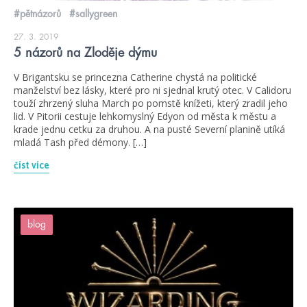
#pětnázorů
#sallygreen
27. 3. 2019
5 názorů na Zloděje dýmu
V Brigantsku se princezna Catherine chystá na politické
manželství bez lásky, které pro ni sjednal krutý otec. V Calidoru
touží zhrzený sluha March po pomstě knížeti, který zradil jeho
lid. V Pitorii cestuje lehkomyslný Edyon od města k městu a
krade jednu cetku za druhou. A na pusté Severní planině utíká
mladá Tash před démony. […]
číst více
blog