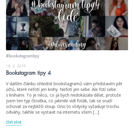
#bookstagramtipy
18. 3. 2019
Bookstagram tipy 4
V dalším článku ohledně bookstagramů vám představím pět
účtů, které nefotí jen knihy. Nefotí jen sebe. Ale fotí sebe
s knihami. To je něco, co já bych nedokázala dělat, protože
jsem ten typ člověka, co jakmile vidí foťák, tak se snaží
schovat za nejbližší sloup. Ono to vždycky vyžaduje trochu
odvahy, takhle se vystavit na internetu všem […]
číst více