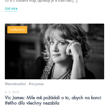
co si s fotkami hrají, upravují je a tráví nad […]
číst více
rozhovory
#temnénadání
#vicjames
6. 2. 2019
Vic James: Mile mě požádali o to, abych na konci
třetího dílu všechny nezabila