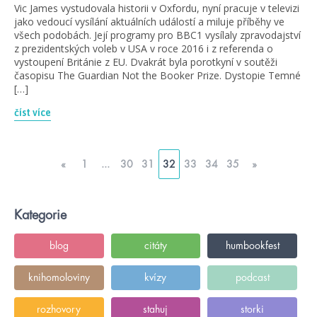
Vic James vystudovala historii v Oxfordu, nyní pracuje v televizi
jako vedoucí vysílání aktuálních událostí a miluje příběhy ve
všech podobách. Její programy pro BBC1 vysílaly zpravodajství
z prezidentských voleb v USA v roce 2016 i z referenda o
vystoupení Británie z EU. Dvakrát byla porotkyní v soutěži
časopisu The Guardian Not the Booker Prize. Dystopie Temné
[…]
číst více
«
1
...
30
31
32
33
34
35
»
Kategorie
blog
citáty
humbookfest
knihomoloviny
kvízy
podcast
rozhovory
stahuj
storki