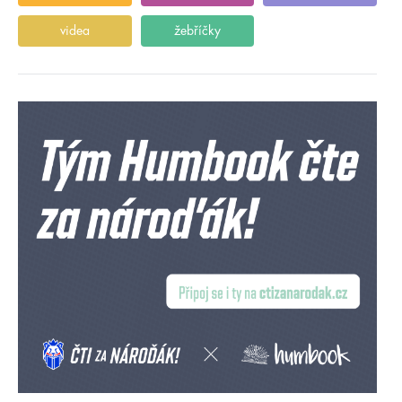
videa
žebříčky