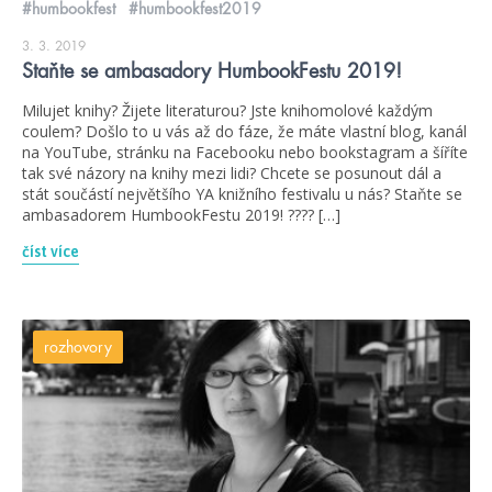
#humbookfest
#humbookfest2019
3. 3. 2019
Staňte se ambasadory HumbookFestu 2019!
Milujet knihy? Žijete literaturou? Jste knihomolové každým
coulem? Došlo to u vás až do fáze, že máte vlastní blog, kanál
na YouTube, stránku na Facebooku nebo bookstagram a šíříte
tak své názory na knihy mezi lidi? Chcete se posunout dál a
stát součástí největšího YA knižního festivalu u nás? Staňte se
ambasadorem HumbookFestu 2019! ???? […]
číst více
rozhovory