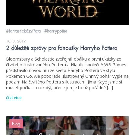
#fantastickázvířata
#harrypotter
18. 3. 2019
2 důležité zprávy pro fanoušky Harryho Pottera
Bloomsbury a Scholastic zveřejnili obálku a první ukázky ze
čtvrtého ilustrovaného Pottera a Niantic společně WB Games
představilo novou hru ze světa Harryho Pottera ve stylu
Pokémon Go. Ale popořadě. Ilustrovaný Ohnivý pohár vyjde na
podzim Na čtvrtého Pottera s ilustracemi Jima Kaye jsme si
museli počkat o rok dýl, přece jen je to už pořádně […]
číst více
blog