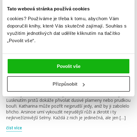
Tato webová stránka používá cookies
cookies?
Používáme je třeba k tomu, abychom Vám
doporučili knihy, které Vás skutečně zajímají.
Souhlas s
využitím jednotlivých dat udělíte kliknutím na tlačítko
„Povolit vše“.
#kendareblake
#pětnázorů
Povolit vše
20. 2. 2019
5 názorů na Tři temné koruny
Přizpůsobit
Na ostrově Fennbrinu se v každé generaci rodí trojčata – tři
královny, rovnocenné dědičky trůnu. Mirabella ovládá živly.
Lusknutím prstů dokáže přivolat dusivé plameny nebo prudkou
bouři. Katharina může pozřít nejprudší jedy, aniž by ji zabolelo
břicho. Arsinoe umí vykouzlit nejrudější růži a zkrotit i ty
nejkrvežíznivější šelmy. Každá z nich je jedinečná, ale jen […]
číst více