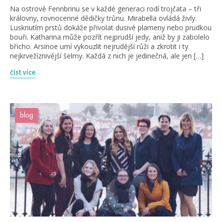
Na ostrově Fennbrinu se v každé generaci rodí trojčata – tři
královny, rovnocenné dědičky trůnu. Mirabella ovládá živly.
Lusknutím prstů dokáže přivolat dusivé plameny nebo prudkou
bouři. Katharina může pozřít nejprudší jedy, aniž by ji zabolelo
břicho. Arsinoe umí vykouzlit nejrudější růži a zkrotit i ty
nejkrvežíznivější šelmy. Každá z nich je jedinečná, ale jen […]
číst více
blog