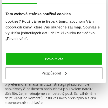
Tato webová stránka používá cookies
cookies?
Používáme je třeba k tomu, abychom Vám
doporučili knihy, které Vás skutečně zajímají.
Souhlas s
využitím jednotlivých dat udělíte kliknutím na tlačítko
„Povolit vše“.
#claudiagray
#estellemaskame
Povolit vše
28. 9. 2018
HumbookFest Q&A
Přizpůsobit
Autorům letošního HumbookFestu jsme položili 10 zásadních
otázek, které na festivalové besedě asi nepadnou… Informace
o preferenci ananasu na pizze, strategii přežití zombie
apokalypsy či oblíbeném padouchovi jsou ovšem natolik
důležité, že jim věnujeme samostatný post. Schválně nám
dejte vědět do komentů, jestli vás něco překvapilo a s čím
stoprocentně souhlasíte.