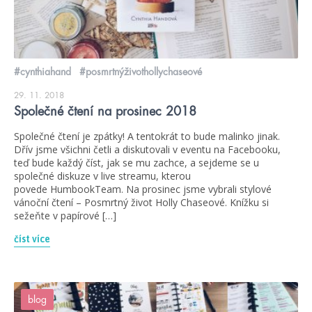
#cynthiahand
#posmrtnýživothollychaseové
29. 11. 2018
Společné čtení na prosinec 2018
Společné čtení je zpátky! A tentokrát to bude malinko jinak.
Dřív jsme všichni četli a diskutovali v eventu na Facebooku,
teď bude každý číst, jak se mu zachce, a sejdeme se u
společné diskuze v live streamu, kterou
povede HumbookTeam. Na prosinec jsme vybrali stylové
vánoční čtení – Posmrtný život Holly Chaseové. Knížku si
sežeňte v papírové […]
číst více
blog