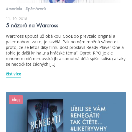
#marielu
#pětnázorů
11. 10. 2018
5 názorů na Warcross
Warcross upoutá už obálkou. CooBoo převzalo originál a
palec nahoru za to, je skvělá. Pak po něm možná sáhnete i
proto, že se letos díky filmu dost proslavil Ready Player One a
tohle je další kniha „na hráčské téma”. Oproti RPO je ale
mnohem míň nerdovská (hra samotná dělá spíše kulisu) a taky
se nedočkáte žádných […]
číst více
blog