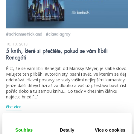
#adriannestrickland
#claudiagray
10. 10. 2018
5 knih, které si přečtěte, pokud se vám líbili
Renegáti
Říct, že se vám líbili Renegáti od Marissy Meyer, je slabé slovo.
Milujete ten příběh, autorčin styl psaní i svět, ve kterém se děj
odehrává. Hlavní postavy se staly vašimi nejlepšími kamarády.
Jenže další díl vychází až za dlouho a váš už přestává bavit číst
pořád dokola tu samou knihu… Co teď? V dnešním článku
najdete hned […]
číst více
Souhlas
Detaily
Více o cookies
rozhovory