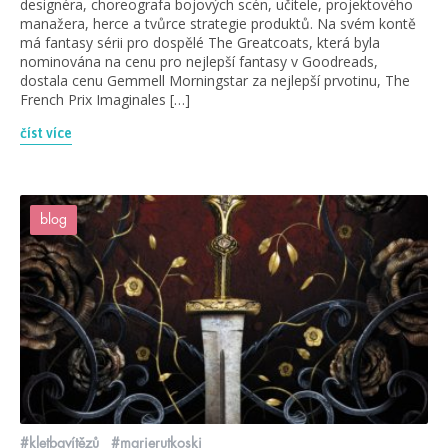
designéra, choreografa bojových scén, učitele, projektového
manažera, herce a tvůrce strategie produktů. Na svém kontě
má fantasy sérii pro dospělé The Greatcoats, která byla
nominována na cenu pro nejlepší fantasy v Goodreads,
dostala cenu Gemmell Morningstar za nejlepší prvotinu, The
French Prix Imaginales […]
číst více
blog
#kletbavítězů
#marierutkoski