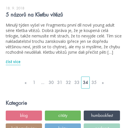
18. 9. 2018
5 názorů na Kletbu vítězů
Minulý týden vyšel ve Fragmentu první díl nové young adult
série Kletba vítězů. Dobrá zpráva je, že je koupená celá
trilogie, takže nemusíte mít strach, že to nevyjde celé. Tím sice
nakladatelství trochu zariskovalo (přece jen se dopředu
většinou neví, jestli se to chytne), ale my si myslíme, že chybu
rozhodně neudělali. Kletbu vítězů jsme dali přečíst pěti […]
číst více
«
1
...
30
31
32
33
34
35
»
Kategorie
blog
citáty
humbookfest