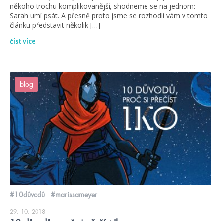
někoho trochu komplikovanější, shodneme se na jednom:
Sarah umí psát. A přesně proto jsme se rozhodli vám v tomto
článku představit několik […]
číst více
blog
#10důvodů
#marissameyer
29. 10. 2018