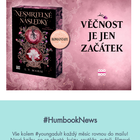
#HumbookNews
Vše kolem #youngadult každý měsíc rovnou do mailu!
Nové knihy, co se chystá, kvízy, soutěže, autoři, filmové