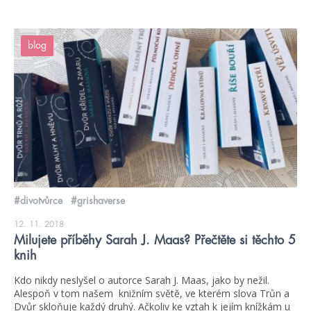
blog
#divotvůrce
#grishaverse
12. 11. 2018
Milujete příběhy Sarah J. Maas? Přečtěte si těchto 5
knih
Kdo nikdy neslyšel o autorce Sarah J. Maas, jako by nežil.
Alespoň v tom našem knižním světě, ve kterém slova Trůn a
Dvůr skloňuje každý druhý. Ačkoliv ke vztah k jejím knížkám u