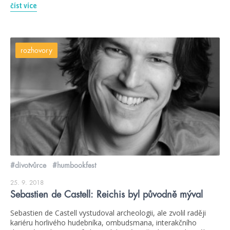
číst více
rozhovory
#divotvůrce
#humbookfest
25. 9. 2018
Sebastien de Castell: Reichis byl původně mýval
Sebastien de Castell vystudoval archeologii, ale zvolil raději
kariéru horlivého hudebníka, ombudsmana, interakčního