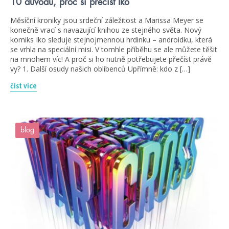
10 důvodů, proč si přečíst Iko
Měsíční kroniky jsou srdeční záležitost a Marissa Meyer se
konečně vrací s navazující knihou ze stejného světa. Nový
komiks Iko sleduje stejnojmennou hrdinku – androidku, která
se vrhla na speciální misi. V tomhle příběhu se ale můžete těšit
na mnohem víc! A proč si ho nutně potřebujete přečíst právě
vy? 1. Další osudy našich oblíbenců Upřímně: kdo z […]
číst více
blog