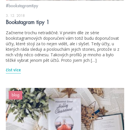
#bookstagramtipy
3. 12. 2018
Bookstagram tipy 1
Začneme trochu netradičně. V prvním díle ze série
bookstagramových doporučení vám totiž budu doporučovat
účty, které stojí za to nejen vidět, ale i slyšet. Tedy účty, u
kterých ráda sleduji a poslouchám jejich stories, protože si z
nich vždy něco odnesu. Takových profilů je mnoho a bylo
těžké vybrat jenom pět účtů. Proto jsem jich […]
číst více
blog