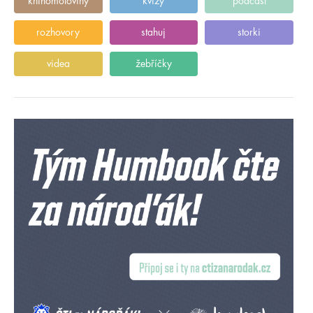
knihomoloviny
kvízy
podcast
rozhovory
stahuj
storki
videa
žebříčky