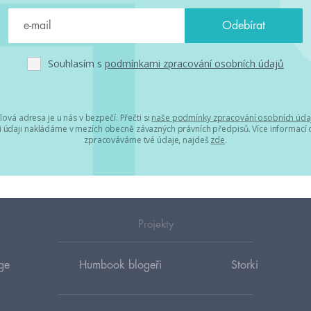
Souhlasím s
podmínkami zpracování osobních údajů
lová adresa je u nás v bezpečí. Přečti si
naše podmínky zpracování osobních úda
 údaji nakládáme v mezích obecně závazných právních předpisů. Více informací o
zpracováváme tvé údaje, najdeš
zde
.
Projekty
ge
Humbook blogeři
Storki