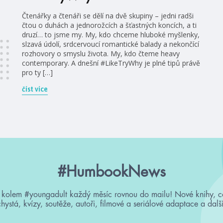
Čtenářky a čtenáři se dělí na dvě skupiny – jedni radši
čtou o duhách a jednorožcích a šťastných koncích, a ti
druzí… to jsme my. My, kdo chceme hluboké myšlenky,
slzavá údolí, srdcervoucí romantické balady a nekončící
rozhovory o smyslu života. My, kdo čteme heavy
contemporary. A dnešní #LikeTryWhy je plné tipů právě
pro ty […]
číst více
#HumbookNews
 kolem #youngadult každý měsíc rovnou do mailu! Nové knihy, c
chystá, kvízy, soutěže, autoři, filmové a seriálové adaptace a další