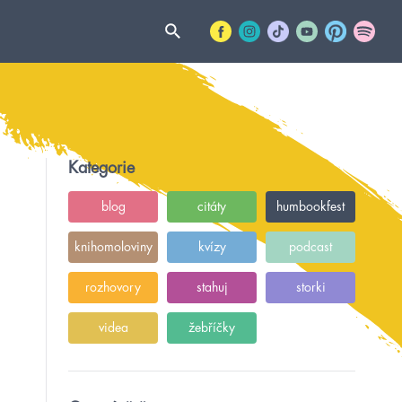
Kategorie
blog
citáty
humbookfest
knihomoloviny
kvízy
podcast
rozhovory
stahuj
storki
videa
žebříčky