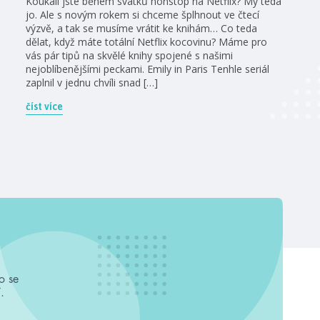
Koukali jste během svátků nonstop na Netflix? My teda
jo. Ale s novým rokem si chceme šplhnout ve čtecí
výzvě, a tak se musíme vrátit ke knihám… Co teda
dělat, když máte totální Netflix kocovinu? Máme pro
vás pár tipů na skvělé knihy spojené s našimi
nejoblíbenějšími peckami. Emily in Paris Tenhle seriál
zaplnil v jednu chvíli snad […]
číst více
o se
.