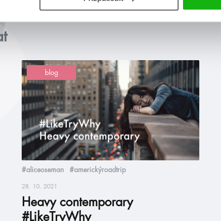
at
blog
#aliceoseman
#americkýroadtrip
28. 10. 2021
Heavy contemporary
#LikeTryWhy