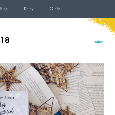
Blog
Knihy
O nás
018
sdílet