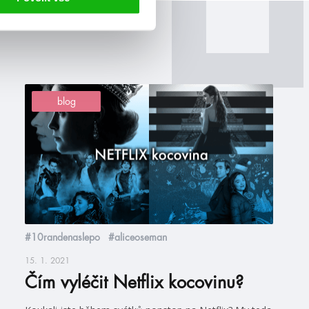
blog
#10randenaslepo
#aliceoseman
15. 1. 2021
Čím vyléčit Netflix kocovinu?