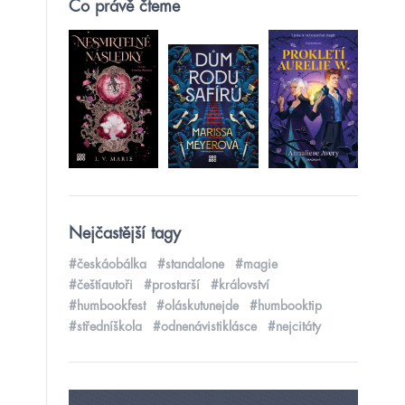
Co právě čteme
Nejčastější tagy
#českáobálka
#standalone
#magie
#češtíautoři
#prostarší
#království
#humbookfest
#oláskutunejde
#humbooktip
#středníškola
#odnenávistiklásce
#nejcitáty