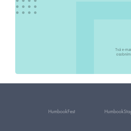
Tvá e-mai
osobními
HumbookFest
HumbookSta