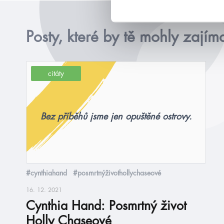
Posty, které by tě mohly zajím
citáty
Bez příběhů jsme jen opuštěné ostrovy.
#cynthiahand
#posmrtnýživothollychaseové
16. 12. 2021
Cynthia Hand: Posmrtný život
Holly Chaseové