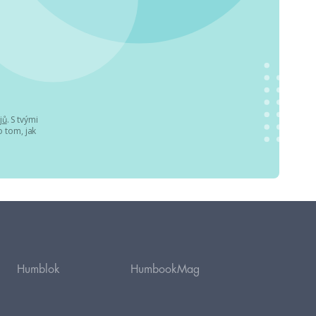
jů
. S tvými
 tom, jak
Humblok
HumbookMag