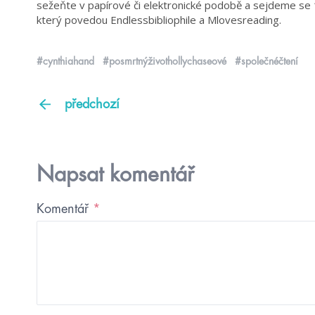
sežeňte v papírové či elektronické podobě a sejdeme se 
který povedou Endlessbibliophile a Mlovesreading.
#cynthiahand
#posmrtnýživothollychaseové
#společnéčtení
předchozí
Napsat komentář
Komentář
*