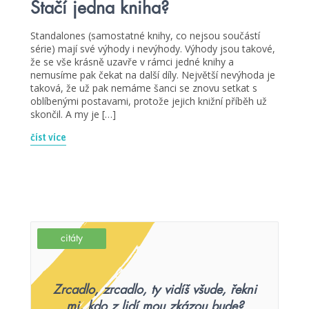
Stačí jedna kniha?
Standalones (samostatné knihy, co nejsou součástí
série) mají své výhody i nevýhody. Výhody jsou takové,
že se vše krásně uzavře v rámci jedné knihy a
nemusíme pak čekat na další díly. Největší nevýhoda je
taková, že už pak nemáme šanci se znovu setkat s
oblíbenými postavami, protože jejich knižní příběh už
skončil. A my je […]
číst více
citáty
Zrcadlo, zrcadlo, ty vidíš všude, řekni
mi, kdo z lidí mou zkázou bude?