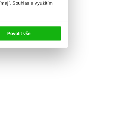
ímají.
Souhlas s využitím
Povolit vše