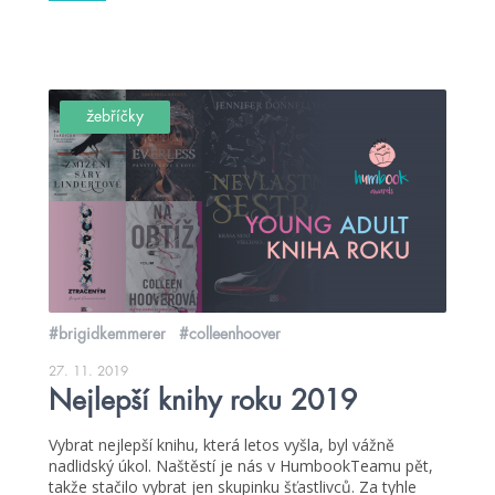
žebříčky
#brigidkemmerer
#colleenhoover
27. 11. 2019
Nejlepší knihy roku 2019
Vybrat nejlepší knihu, která letos vyšla, byl vážně
nadlidský úkol. Naštěstí je nás v HumbookTeamu pět,
takže stačilo vybrat jen skupinku šťastlivců. Za tyhle