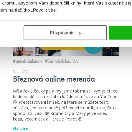
 k tomu, abychom Vám doporučili knihy, které Vás skutečně zaj
videa
utím na tlačítko „Povolit vše“.
Přizpůsobit
#anneblankman
#černobylskédívky
2. 3. 2021
Březnová online merenda
Míša řekla čauky pa a my jsme tak museli vymyslet, co
budeme dělat na začátku každého měsíce na YouTube
😰 Představování knížek, na které se můžete těšit,
zůstává, jen na to nově potřebujete dortík, kakajíčko a
spoooustu času 😅 Kromě Oly a Maky je ve videu i
koza, Večerníček a Hercule Poirot 😉
číst více