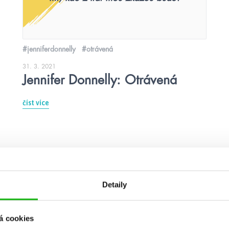
#jenniferdonnelly
#otrávená
31. 3. 2021
Jennifer Donnelly: Otrávená
číst více
Detaily
á cookies