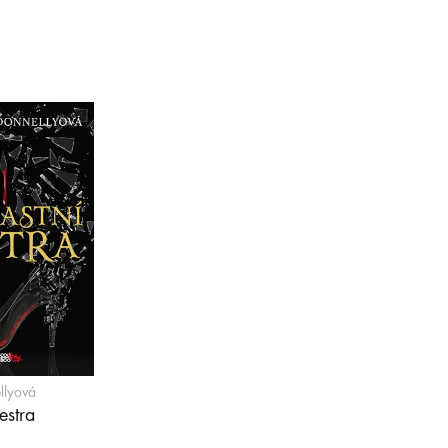
llyová
estra