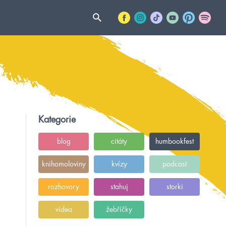
Kategorie
blog
citáty
humbookfest
knihomoloviny
kvízy
podcast
rozhovory
stahuj
storki
videa
žebříčky