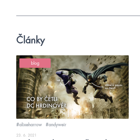
Články
blog
#alixeharrow
#andyweir
23. 6. 2021