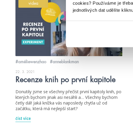
cookies?
Používáme je třeba
videa
jednotlivých dat udělíte klikn
#améliewenzhao
#anneblankman
22. 3. 2021
Recenze knih po první kapitole
Donutily jsme se všechny přečíst první kapitoly knih, po
kterých bychom jinak asi nesáhli a… Všechny bychom
četly dál! Jaká knížka vás naposledy chytla už od
začátku, která má nejlepší start?
číst více