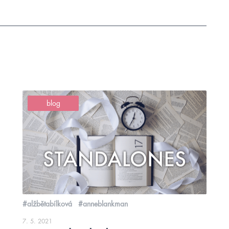
blog
#alžbětabílková
#anneblankman
7. 5. 2021