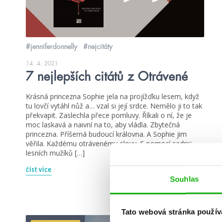
#jenniferdonnelly
#nejcitáty
14. 4. 2021
7 nejlepších citátů z Otrávené
Krásná princezna Sophie jela na projížďku lesem, když
tu lovčí vytáhl nůž a… vzal si její srdce. Nemělo ji to tak
překvapit. Zaslechla přece pomluvy. Říkali o ní, že je
moc laskavá a naivní na to, aby vládla. Zbytečná
princezna. Příšerná budoucí královna. A Sophie jim
věřila. Každému otrávenému slovu. S pomocí sedmi
lesních mužíků […]
číst více
Souhlas
Tato webová stránka použív