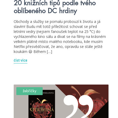
20 knižních tipů podle tvého
oblíbeného DC hrdiny
Obchody a služby se pomalu probouzí k životu a já
slavím! Budu mít totiž příležitost schovat se před
letními vedry (nejsem fanoušek teplot na 25 °C) do
vychlazeného kino sálu a dívat se na filmy na krásném
velkém plátně místo malého notebooku, kde musím
Netflix přesvědčovat, že ano, opravdu se stále ještě
koukám 😃 Během […]
číst více
žebříčky