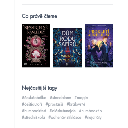
Co právě čteme
Nejčastější tagy
#českáobálka
#standalone
#magie
#češtíautoři
#prostarší
#království
#humbookfest
#oláskutunejde
#humbooktip
#středníškola
#odnenávistiklásce
#nejcitáty