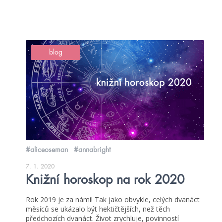
blog
#aliceoseman
#annabright
7. 1. 2020
Knižní horoskop na rok 2020
Rok 2019 je za námi! Tak jako obvykle, celých dvanáct
měsíců se ukázalo být hektičtějších, než těch
předchozích dvanáct. Život zrychluje, povinností