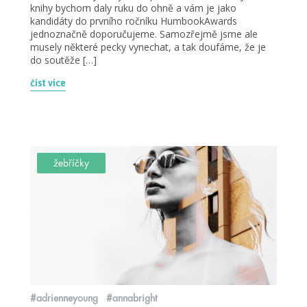
knihy bychom daly ruku do ohně a vám je jako
kandidáty do prvního ročníku HumbookAwards
jednoznačně doporučujeme. Samozřejmě jsme ale
musely některé pecky vynechat, a tak doufáme, že je
do soutěže […]
číst více
žebříčky
#adrienneyoung
#annabright