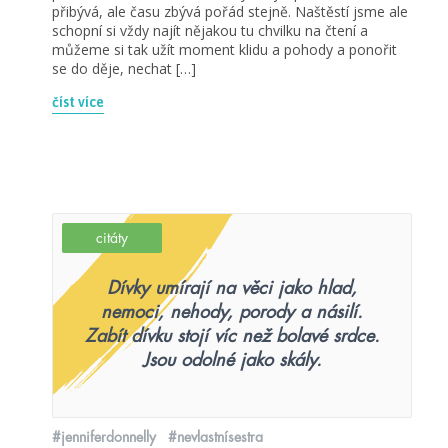
přibývá, ale času zbývá pořád stejně. Naštěstí jsme ale
schopní si vždy najít nějakou tu chvilku na čtení a
můžeme si tak užít moment klidu a pohody a ponořit
se do děje, nechat […]
číst více
citáty
Dívky umírají na věci jako hlad,
nemoci, nehody, porody a násilí.
Zabít dívku stojí víc než bolavé srdce.
Jsou odolné jako skály.
#jenniferdonnelly
#nevlastnísestra