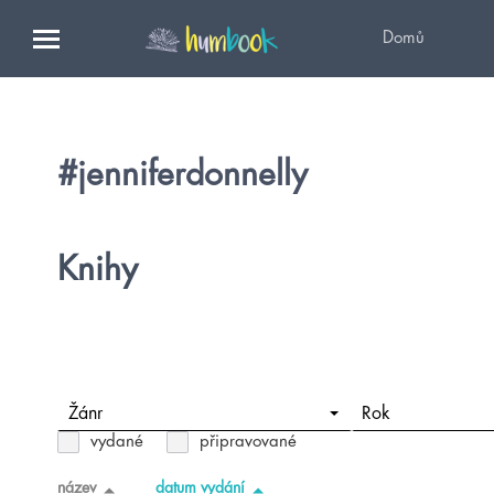
Domů
#jenniferdonnelly
Knihy
Žánr
Rok
vydané
připravované
název
datum vydání