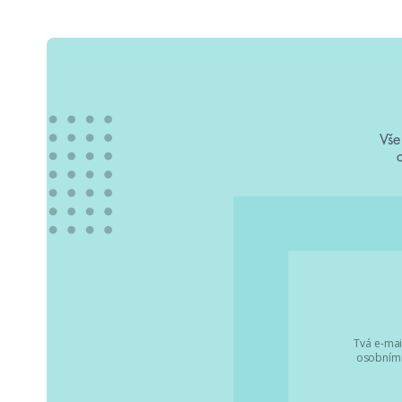
Vše
Tvá e-mai
osobními