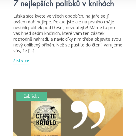
7 nejlepších polibků v knihách
Láska sice kvete ve všech obdobích, na jaře se jí
ovšem daří nejlépe. Pokud jste ale na prvního máje
nestihli polibek pod třešní, nezoufejte! Máme tu pro
vás hned sedm knižních, které vám ten zážitek
rozhodně nahradí, a navíc díky nim třeba objevíte svou
nový oblíbený příběh. Než se pustíte do čtení, varujeme
vás, že […]
číst více
žebříčky