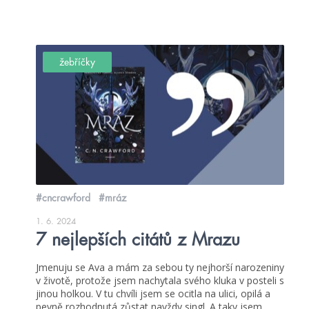
žebříčky
#cncrawford
#mráz
1. 6. 2024
7 nejlepších citátů z Mrazu
Jmenuju se Ava a mám za sebou ty nejhorší narozeniny
v životě, protože jsem nachytala svého kluka v posteli s
jinou holkou. V tu chvíli jsem se ocitla na ulici, opilá a
pevně rozhodnutá zůstat navždy singl. A taky jsem