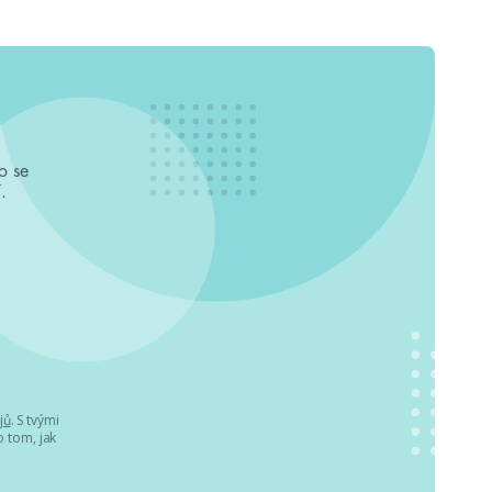
o se
.
jů
. S tvými
 tom, jak