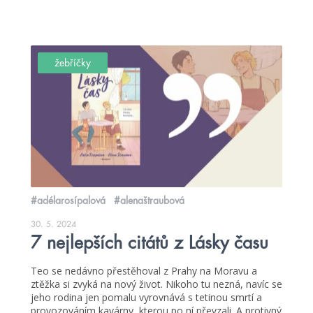
žebříčky
#adélarosípalová
#alenaštraubová
30. 5. 2024
7 nejlepších citátů z Lásky času
Teo se nedávno přestěhoval z Prahy na Moravu a
ztěžka si zvyká na nový život. Nikoho tu nezná, navíc se
jeho rodina jen pomalu vyrovnává s tetinou smrtí a
provozováním kavárny, kterou po ní převzali. A protivný