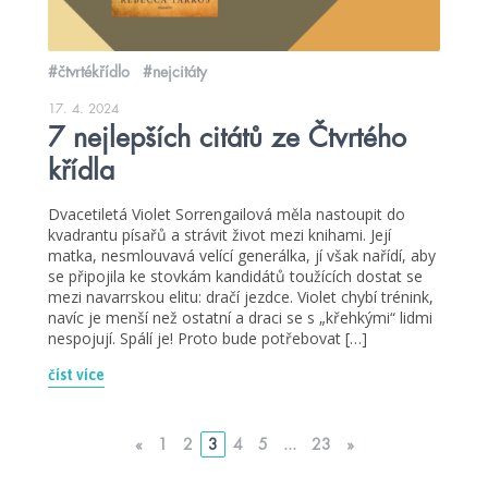
#čtvrtékřídlo
#nejcitáty
17. 4. 2024
7 nejlepších citátů ze Čtvrtého
křídla
Dvacetiletá Violet Sorrengailová měla nastoupit do
kvadrantu písařů a strávit život mezi knihami. Její
matka, nesmlouvavá velící generálka, jí však nařídí, aby
se připojila ke stovkám kandidátů toužících dostat se
mezi navarrskou elitu: dračí jezdce. Violet chybí trénink,
navíc je menší než ostatní a draci se s „křehkými“ lidmi
nespojují. Spálí je! Proto bude potřebovat […]
číst více
«
1
2
3
4
5
...
23
»