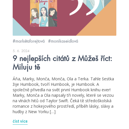
#markétaforejtová
#monikaseidlová
5. 6. 2024
9 nejlepších citátů z Můžeš říct:
Miluju tě
Áňa, Marky, Monča, Monča, Ola a Terka. Tahle šestka
žije Humbook, tvoří Humbook, je Humbook. A
společně přivedla na svět první Humbook knihu ever!
Marky, Monča a Ola napsaly tři novely, které se vezou
na vlnách hitů od Taylor Swift. Čeká tě středoškolská
romance z hokejového prostředí, příběh lásky, slávy a
hudby z New Yorku […]
číst více