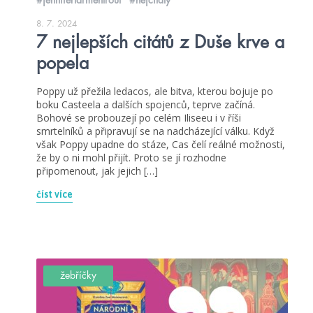
8. 7. 2024
7 nejlepších citátů z Duše krve a
popela
Poppy už přežila ledacos, ale bitva, kterou bojuje po
boku Casteela a dalších spojenců, teprve začíná.
Bohové se probouzejí po celém Iliseeu i v říši
smrtelníků a připravují se na nadcházející válku. Když
však Poppy upadne do stáze, Cas čelí reálné možnosti,
že by o ni mohl přijít. Proto se jí rozhodne
připomenout, jak jejich […]
číst více
žebříčky