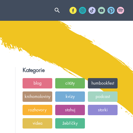
Kategorie
blog
citáty
humbookfest
knihomoloviny
kvízy
podcast
rozhovory
stahuj
storki
videa
žebříčky