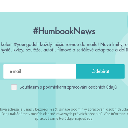
#HumbookNews
 kolem #youngadult každý měsíc rovnou do mailu! Nové knihy, c
chystá, kvízy, soutěže, autoři, filmové a seriálové adaptace a další
Souhlasím s
podmínkami zpracování osobních údajů
lová adresa je u nás v bezpečí. Přečti si
naše podmínky zpracování osobních úda
 údaji nakládáme v mezích obecně závazných právních předpisů. Více informací o
zpracováváme tvé údaje, najdeš
zde
.