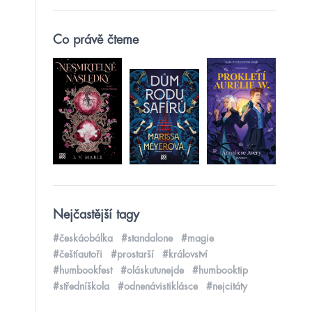
Co právě čteme
Nejčastější tagy
#českáobálka
#standalone
#magie
#češtíautoři
#prostarší
#království
#humbookfest
#oláskutunejde
#humbooktip
#středníškola
#odnenávistiklásce
#nejcitáty