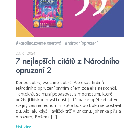
#karolínazoemeixnerová
#národníopruzení
20. 6. 2024
7 nejlepších citátů z Národního
opruzení 2
Konec dobrý, všechno dobré. Ale osud hrdinů
Národního opruzení prvním dílem zdaleka neskončil.
Tentokrát se musí popasovat s mocnostmi, které
požírají lidskou mysl i duši. Je třeba se opět setkat ve
stejný čas na jednom místě a bok po boku se postavit
zlu. Ale jak, když Havlíček trčí v Brixenu, Johanka přišla
o rozum, Božena […]
číst více