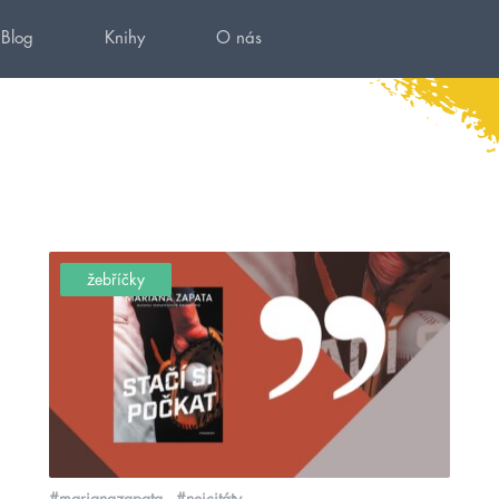
Blog
Knihy
O nás
žebříčky
#marianazapata
#nejcitáty