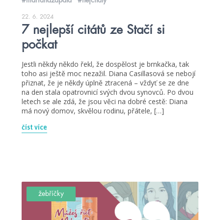
22. 6. 2024
7 nejlepší citátů ze Stačí si
počkat
Jestli někdy někdo řekl, že dospělost je brnkačka, tak
toho asi ještě moc nezažil. Diana Casillasová se nebojí
přiznat, že je někdy úplně ztracená – vždyť se ze dne
na den stala opatrovnicí svých dvou synovců. Po dvou
letech se ale zdá, že jsou věci na dobré cestě: Diana
má nový domov, skvělou rodinu, přátele, […]
číst více
žebříčky