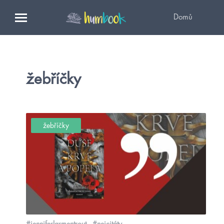
Domů
žebříčky
žebříčky
#jenniferlarmentrout
#nejcitáty