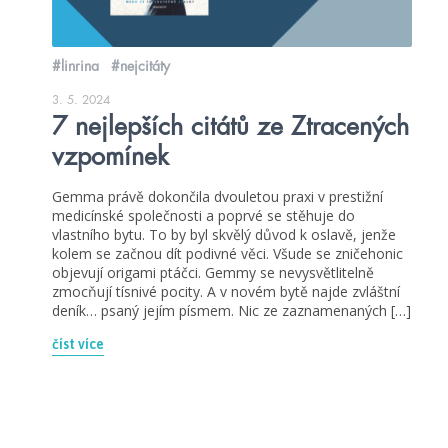
#linrina
#nejcitáty
3. 5. 2024
7 nejlepších citátů ze Ztracených
vzpomínek
Gemma právě dokončila dvouletou praxi v prestižní
medicínské společnosti a poprvé se stěhuje do
vlastního bytu. To by byl skvělý důvod k oslavě, jenže
kolem se začnou dít podivné věci. Všude se zničehonic
objevují origami ptáčci. Gemmy se nevysvětlitelně
zmocňují tísnivé pocity. A v novém bytě najde zvláštní
deník… psaný jejím písmem. Nic ze zaznamenaných […]
číst více