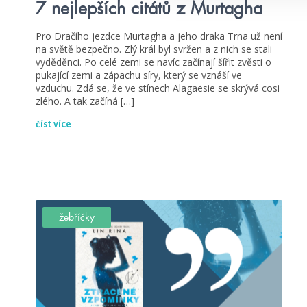
7 nejlepších citátů z Murtagha
Pro Dračího jezdce Murtagha a jeho draka Trna už není
na světě bezpečno. Zlý král byl svržen a z nich se stali
vyděděnci. Po celé zemi se navíc začínají šířit zvěsti o
pukající zemi a zápachu síry, který se vznáší ve
vzduchu. Zdá se, že ve stínech Alagaësie se skrývá cosi
zlého. A tak začíná […]
číst více
žebříčky