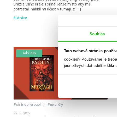
urazila vílího krále Torina. Jenže místo aby mě
potrestal, nabídl mi účast v turnaji, z […]
číst více
Souhlas
Tato webová stránka použív
žebříčky
cookies?
Používáme je třeba
jednotlivých dat udělíte klikn
#christopherpaolini
#nejcitáty
22. 5. 2024