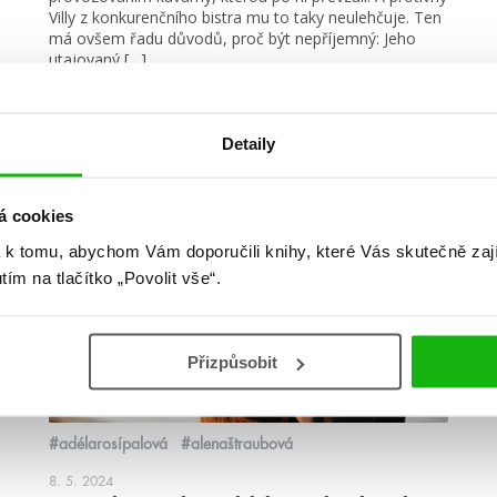
Villy z konkurenčního bistra mu to taky neulehčuje. Ten
má ovšem řadu důvodů, proč být nepříjemný: Jeho
utajovaný […]
číst více
Detaily
á cookies
žebříčky
 k tomu, abychom Vám doporučili knihy, které Vás skutečně zaj
utím na tlačítko „Povolit vše“.
Přizpůsobit
#adélarosípalová
#alenaštraubová
8. 5. 2024