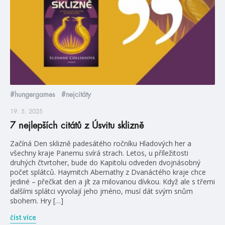
#hungergames
#nejcitáty
19. 5. 2025
7 nejlepších citátů z Úsvitu sklizně
Začíná Den sklizně padesátého ročníku Hladových her a
všechny kraje Panemu svírá strach. Letos, u příležitosti
druhých čtvrtoher, bude do Kapitolu odveden dvojnásobný
počet splátců. Haymitch Abernathy z Dvanáctého kraje chce
jediné – přečkat den a jít za milovanou dívkou. Když ale s třemi
dalšími splátci vyvolají jeho jméno, musí dát svým snům
sbohem. Hry […]
číst více