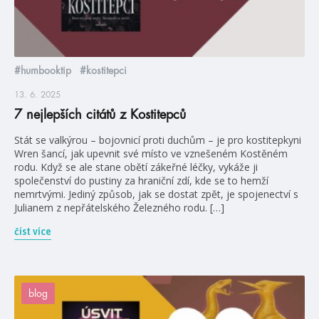
#humbooktip
#kostitepci
13. 6. 2025
7 nejlepších citátů z Kostitepců
Stát se valkýrou – bojovnicí proti duchům – je pro kostitepkyni
Wren šancí, jak upevnit své místo ve vznešeném Kostěném
rodu. Když se ale stane obětí zákeřné léčky, vykáže ji
společenství do pustiny za hraniční zdí, kde se to hemží
nemrtvými. Jediný způsob, jak se dostat zpět, je spojenectví s
Julianem z nepřátelského Železného rodu. […]
číst více
blog