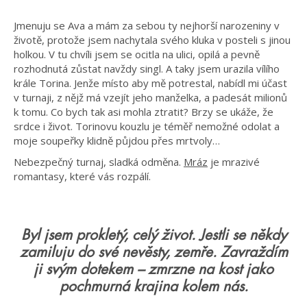
Jmenuju se Ava a mám za sebou ty nejhorší narozeniny v
životě, protože jsem nachytala svého kluka v posteli s jinou
holkou. V tu chvíli jsem se ocitla na ulici, opilá a pevně
rozhodnutá zůstat navždy singl. A taky jsem urazila vílího
krále Torina. Jenže místo aby mě potrestal, nabídl mi účast
v turnaji, z nějž má vzejít jeho manželka, a padesát milionů
k tomu. Co bych tak asi mohla ztratit? Brzy se ukáže, že
srdce i život. Torinovu kouzlu je téměř nemožné odolat a
moje soupeřky klidně půjdou přes mrtvoly…
Nebezpečný turnaj, sladká odměna.
Mráz
je mrazivé
romantasy, které vás rozpálí.
Byl jsem prokletý, celý život. Jestli se někdy
zamiluju do své nevěsty, zemře. Zavraždím
ji svým dotekem – zmrzne na kost jako
pochmurná krajina kolem nás.