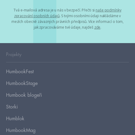
Tvá e-mailová adresa je u nás v bezpečí. Přečti si
naše podmínky
zpracování osobních údajů
. S tvými osobními údaji nakládáme v
mezích obecně závazných právních předpisů. Více informací o tom,
jak zpracováváme tvé údaje, najdeš
zde
.
Projekty
HumbookFest
HumbookStage
Humbook blogeři
Storki
Humblok
HumbookMag