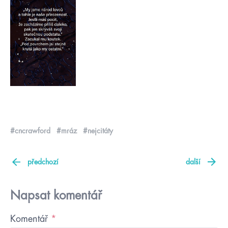
#cncrawford
#mráz
#nejcitáty
předchozí
další
Napsat komentář
Komentář
*