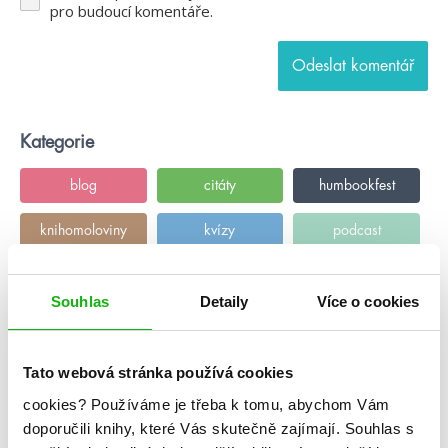
pro budoucí komentáře.
Kategorie
blog
citáty
humbookfest
knihomoloviny
kvízy
podcast
rozhovory
stahuj
storki
Souhlas
Detaily
Více o cookies
videa
žebříčky
Tato webová stránka používá cookies
cookies?
Používáme je třeba k tomu, abychom Vám
doporučili knihy, které Vás skutečně zajímají.
Souhlas s