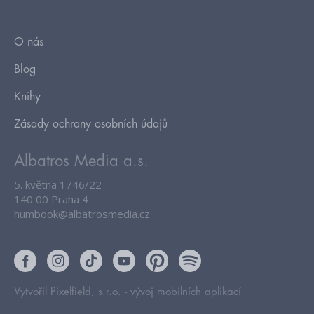
O nás
Blog
Knihy
Zásady ochrany osobních údajů
Albatros Media a.s.
5. května 1746/22
140 00 Praha 4
humbook@albatrosmedia.cz
Vytvořil Pixelfield, s.r.o. -
vývoj mobilních aplikací