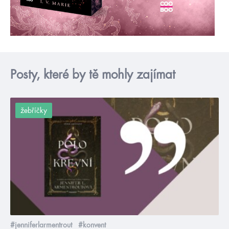
Posty, které by tě mohly zajímat
žebříčky
#jenniferlarmentrout
#konvent