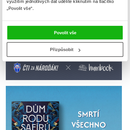
využitím jednotlivých dat udělíte kliknutím na tlačítko
„Povolit vše“.
Povolit vše
Přizpůsobit