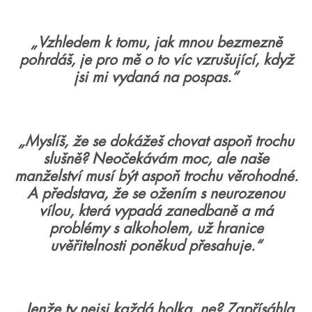
„Vzhledem k tomu, jak mnou bezmezně
pohrdáš, je pro mě o to víc vzrušující, když
jsi mi vydaná na pospas.“
„Myslíš, že se dokážeš chovat aspoň trochu
slušně? Neočekávám moc, ale naše
manželství musí být aspoň trochu věrohodné.
A představa, že se ožením s neurozenou
vílou, která vypadá zanedbaně a má
problémy s alkoholem, už hranice
uvěřitelnosti poněkud přesahuje.“
„Jenže ty nejsi každá holka, ne? Zapřísáhla