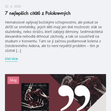
22. 6. 2025
7 nejlepších citátů z Polokrevných
Hematoiové oplývají božskými schopnostmi, ale pokud se
zkříží se smrtelníky, jejich děti mají jen dvě možnosti: stát se
služebníky, nebo strážci, kteří zabíjejí démony. Sedmnáctiletá
Alexandria nehodlá drhnout záchody, a tak se soustředí na
studium v Konventu. Tam se jí začnou podlamovat kolena z
čistokrevného Aidena, ale to není největší problém – tím je
zůstat […]
číst více
blog