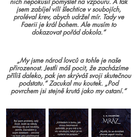
nich nepokusil pomýšlet na vzpouru. A tak
jsem zabíjel vílí šlechtice v soubojích,
proléval krev, abych udržel mír. Tady ve
Faerii je král bohem. Ale musím to
dokazovat pořád dokola.“
„My jsme národ lovců a tohle je naše
přirozenost. Jestli máš pocit, že zacházíme
příliš daleko, pak jen skrýváš svoji skutečnou
podstatu.“ Zacukal mu koutek. „Pod
povrchem jsi stejně krutá jako my ostaní.“