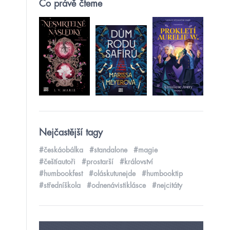
Co právě čteme
Nejčastější tagy
#českáobálka
#standalone
#magie
#češtíautoři
#prostarší
#království
#humbookfest
#oláskutunejde
#humbooktip
#středníškola
#odnenávistiklásce
#nejcitáty