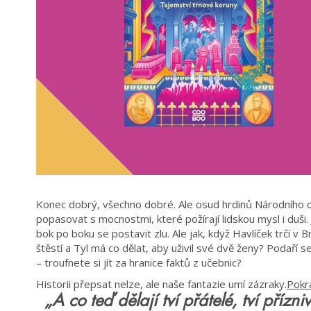
Konec dobrý, všechno dobré. Ale osud hrdinů Národního o
popasovat s mocnostmi, které požírají lidskou mysl i duši
bok po boku se postavit zlu. Ale jak, když Havlíček trčí v
štěstí a Tyl má co dělat, aby uživil své dvě ženy? Podaří 
– troufnete si jít za hranice faktů z učebnic?
Historii přepsat nelze, ale naše fantazie umí zázraky.
Pokr
„A co teď dělají tví přátelé, tví přízn