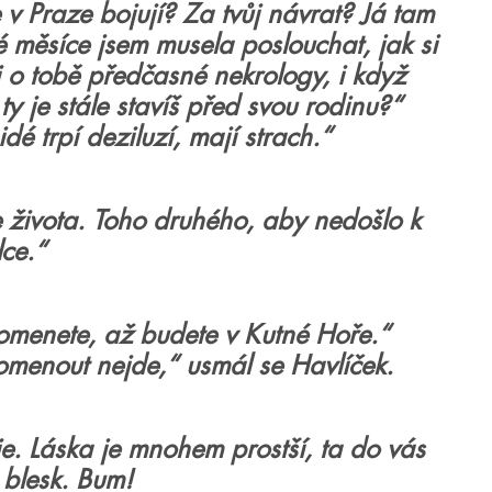
e v Praze bojují? Za tvůj návrat? Já tam
é měsíce jsem musela poslouchat, jak si
 o tobě předčasné nekrology, i když
 ty je stále stavíš před svou rodinu?
“
idé trpí deziluzí, mají strach.
“
e života. Toho druhého, aby nedošlo k
ce.
“
omenete, až budete v Kutné Hoře.
“
pomenout nejde,
“
usmál se Havlíček.
je. Láska je mnohem prostší, ta do vás
 blesk. Bum!