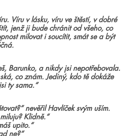
. Víru v lásku, víru ve štěstí, v dobré
ít, jenž ji bude chránit od všeho, co
nost milovat i soucítit, smát se a být
čná.
š, Barunko, a nikdy jsi nepotřebovala.
ženská, co znám. Jediný, kdo tě dokáže
jsi ty sama.
“
ovat?“ nevěřil Havlíček svým uším.
 miluju? Klidně.“
máš upito.“
ad ne?“