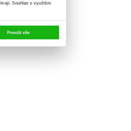
ímají.
Souhlas s využitím
Povolit vše