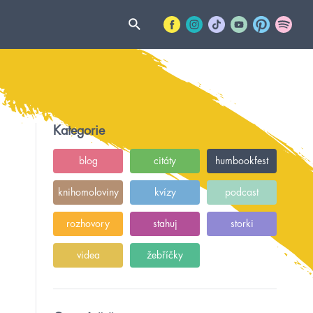
Kategorie
blog
citáty
humbookfest
knihomoloviny
kvízy
podcast
rozhovory
stahuj
storki
videa
žebříčky