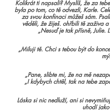
Kolikrát ti napsali? Myslíš, že za teb
byla po tom, co tě odvezli, Karle. Cel
za svou konfinaci můžeš sám. Psali
věděli, že žiješ. ohřbili tě zaživa a
„Nesuď je tak přísně, Julie. L
„Miluji tě. Chci s tebou být do konc
mýl
„Pane, slibte mi, že na mě nezap
„I kdybych chtěl, tak na tebe za
Láska si nic nedluží, ani si nevymiňu
uhodí jako