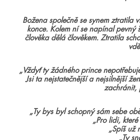
Božena společně se synem ztratila víru
konce. Kolem ní se napínal pevný št
člověka dělá člověkem. Ztratila schop
vdě
„Vždyť ty žádného prince nepotřebuje
Jsi ta nejstatečnější a nejsilnější 
zachránit, 
„
Ty bys byl schopný sám sebe obět
„Pro lidi, které
„Spíš už 
„Ty sn