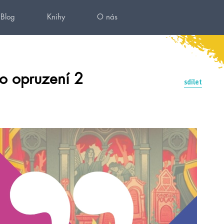
Blog
Knihy
O nás
ho opruzení 2
sdílet