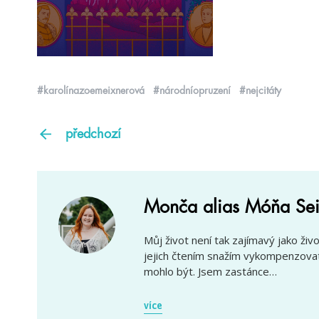
#karolínazoemeixnerová
#národníopruzení
#nejcitáty
předchozí
Monča alias Móňa Sei
Můj život není tak zajímavý jako živ
jejich čtením snažím vykompenzovat 
mohlo být. Jsem zastánce…
více