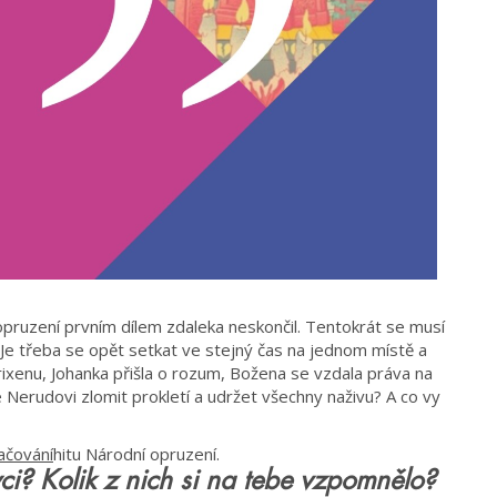
pruzení prvním dílem zdaleka neskončil. Tentokrát se musí
. Je třeba se opět setkat ve stejný čas na jednom místě a
 Brixenu, Johanka přišla o rozum, Božena se vzdala práva na
se Nerudovi zlomit prokletí a udržet všechny naživu? A co vy
ačování
hitu Národní opruzení.
ivci? Kolik z nich si na tebe vzpomnělo?