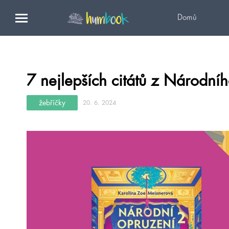
Domů
7 nejlepších citátů z Národní
žebříčky
20. 6. 2024