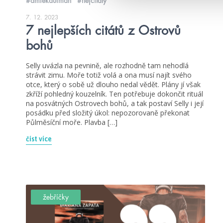
#amiekaufman
#nejcitáty
7. 12. 2023
7 nejlepších citátů z Ostrovů
bohů
Selly uvázla na pevnině, ale rozhodně tam nehodlá
strávit zimu. Moře totiž volá a ona musí najít svého
otce, který o sobě už dlouho nedal vědět. Plány jí však
zkříží pohledný kouzelník. Ten potřebuje dokončit rituál
na posvátných Ostrovech bohů, a tak postaví Selly i její
posádku před složitý úkol: nepozorovaně překonat
Půlměsíční moře. Plavba […]
číst více
žebříčky