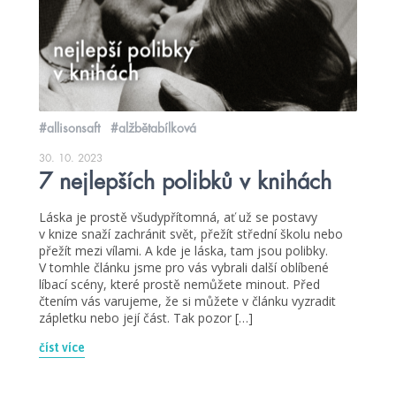
#allisonsaft
#alžbětabílková
30. 10. 2023
7 nejlepších polibků v knihách
Láska je prostě všudypřítomná, ať už se postavy
v knize snaží zachránit svět, přežít střední školu nebo
přežít mezi vílami. A kde je láska, tam jsou polibky.
V tomhle článku jsme pro vás vybrali další oblíbené
líbací scény, které prostě nemůžete minout. Před
čtením vás varujeme, že si můžete v článku vyzradit
zápletku nebo její část. Tak pozor […]
číst více