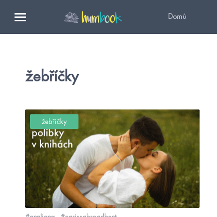
Domů
žebříčky
žebříčky
#annliang
#carissabroadbent