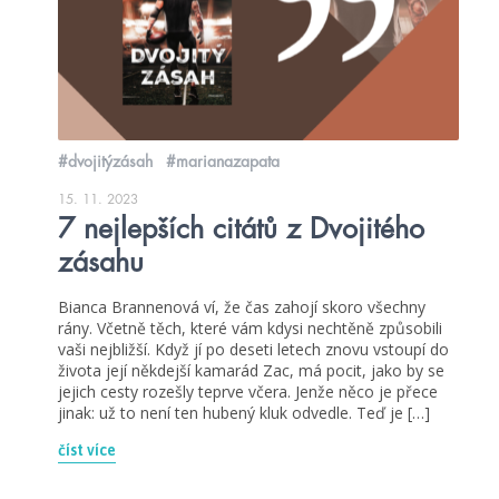
#dvojitýzásah
#marianazapata
15. 11. 2023
7 nejlepších citátů z Dvojitého
zásahu
Bianca Brannenová ví, že čas zahojí skoro všechny
rány. Včetně těch, které vám kdysi nechtěně způsobili
vaši nejbližší. Když jí po deseti letech znovu vstoupí do
života její někdejší kamarád Zac, má pocit, jako by se
jejich cesty rozešly teprve včera. Jenže něco je přece
jinak: už to není ten hubený kluk odvedle. Teď je […]
číst více