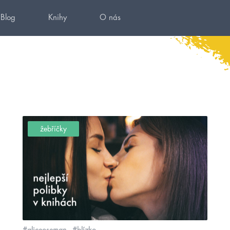
Blog
Knihy
O nás
žebříčky
#aliceoseman
#blízko