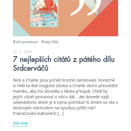
#aliceoseman
#nejcitáty
22. 2. 2024
7 nejlepších citátů z pátého dílu
Srdcerváčů
Nick a Charlie jsou pořád hrozně zamilovaní. Konečně
si řekli ta dvě magická slůvka a Charlie skoro přesvědčil
mamku, aby mu dovolila u Nicka přespat. Chtěl by
jejich vztah posunout o něco dál… ale dovede najít
sebevědomí, které je k tomu potřeba? A změní se vše s
Nickovým odchodem na vysokou příští rok?
Pokračování kultovních […]
číst více