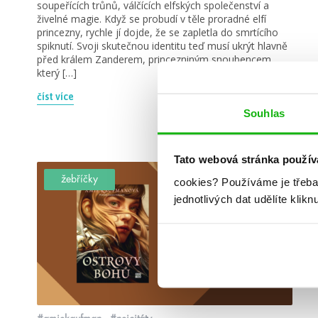
soupeřících trůnů, válčících elfských společenství a
živelné magie. Když se probudí v těle proradné elfí
princezny, rychle jí dojde, že se zapletla do smrtícího
spiknutí. Svoji skutečnou identitu teď musí ukrýt hlavně
před králem Zanderem, princezniným snoubencem,
který […]
číst více
Souhlas
Tato webová stránka použív
žebříčky
cookies?
Používáme je třeba
jednotlivých dat udělíte klikn