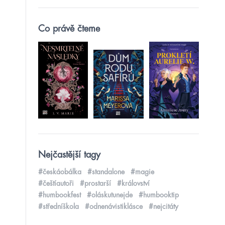
Co právě čteme
Nejčastější tagy
#českáobálka
#standalone
#magie
#češtíautoři
#prostarší
#království
#humbookfest
#oláskutunejde
#humbooktip
#středníškola
#odnenávistiklásce
#nejcitáty