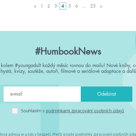
«
1
2
3
4
5
6
...
23
»
#HumbookNews
 kolem #youngadult každý měsíc rovnou do mailu! Nové knihy, c
chystá, kvízy, soutěže, autoři, filmové a seriálové adaptace a další
Souhlasím s
podmínkami zpracování osobních údajů
lová adresa je u nás v bezpečí. Přečti si
naše podmínky zpracování osobních úda