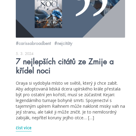
#carissabroadbent
#nejcitáty
5. 3. 2024
7 nejlepších citátů ze Zmije a
křídel noci
Oraya si vydobyla místo ve světě, který ji chce zabít.
Aby adoptovaná lidská dcera upírského krále přestala
být pro ostatní jen kořistí, musí se zúčastnit Kejari:
legendárního turnaje bohyně smrti. Spojenectví s
tajemným upírem Raihnem může naklonit misky vah na
její stranu, ale také ji může zničit. Je to nemilosrdný
zabiják, nepřítel koruny jejího otce… […]
číst více