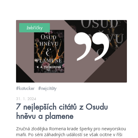
žebříčky
#katucker
#nejcitáty
31. 1. 2024
7 nejlepších citátů z Osudu
hněvu a plamene
Zručná zlodějka Romeria krade šperky pro newyorskou
mafii. Po sérii záhadných událostí se však ocitne v říši