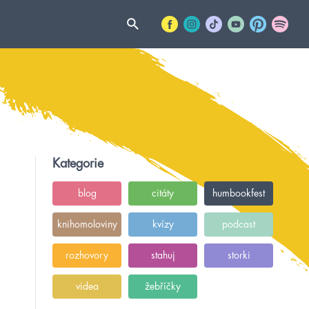
Kategorie
blog
citáty
humbookfest
knihomoloviny
kvízy
podcast
rozhovory
stahuj
storki
videa
žebříčky