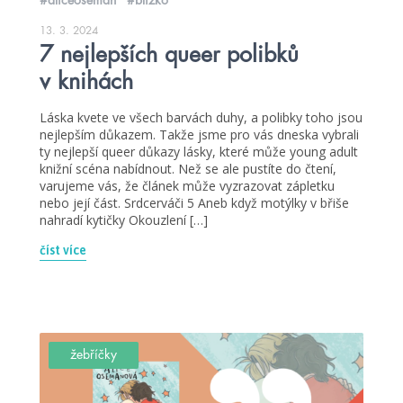
13. 3. 2024
7 nejlepších queer polibků
v knihách
Láska kvete ve všech barvách duhy, a polibky toho jsou
nejlepším důkazem. Takže jsme pro vás dneska vybrali
ty nejlepší queer důkazy lásky, které může young adult
knižní scéna nabídnout. Než se ale pustíte do čtení,
varujeme vás, že článek může vyzrazovat zápletku
nebo její část. Srdcerváči 5 Aneb když motýlky v břiše
nahradí kytičky Okouzlení […]
číst více
žebříčky