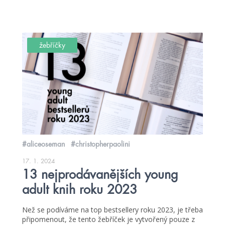
žebříčky
#aliceoseman
#christopherpaolini
17. 1. 2024
13 nejprodávanějších young
adult knih roku 2023
Než se podíváme na top bestsellery roku 2023, je třeba
připomenout, že tento žebříček je vytvořený pouze z