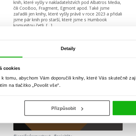
knih, které vyšly v nakladatelstvích pod Albatros Media,
čili CooBoo, Fragment, Egmont apod. Také jsme
zařadili jen knihy, které vyšly právě v roce 2023 a přidali
jsme pár knih pro starší, které jsme s Humbook
komunitou četli, […]
číst více
Detaily
á cookies
žebříčky
 k tomu, abychom Vám doporučili knihy, které Vás skutečně zaj
utím na tlačítko „Povolit vše“.
Přizpůsobit