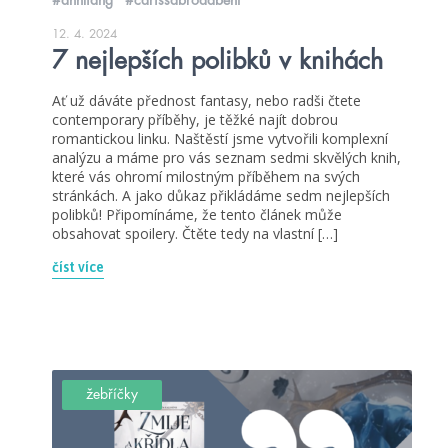
12. 4. 2024
7 nejlepších polibků v knihách
Ať už dáváte přednost fantasy, nebo radši čtete
contemporary příběhy, je těžké najít dobrou
romantickou linku. Naštěstí jsme vytvořili komplexní
analýzu a máme pro vás seznam sedmi skvělých knih,
které vás ohromí milostným příběhem na svých
stránkách. A jako důkaz přikládáme sedm nejlepších
polibků! Připomínáme, že tento článek může
obsahovat spoilery. Čtěte tedy na vlastní […]
číst více
žebříčky