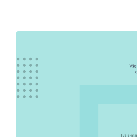
Vše
Tvá e-mai