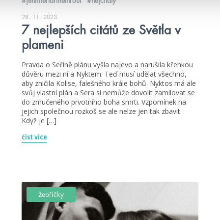
#jenniferlarmentrout
#nejcitáty
28. 11. 2023
7 nejlepších citátů ze Světla v
plameni
Pravda o Seřině plánu vyšla najevo a narušila křehkou
důvěru mezi ní a Nyktem. Teď musí udělat všechno,
aby zničila Kolise, falešného krále bohů. Nyktos má ale
svůj vlastní plán a Sera si nemůže dovolit zamilovat se
do zmučeného prvotního boha smrti. Vzpomínek na
jejich společnou rozkoš se ale nelze jen tak zbavit.
Když je […]
číst více
žebříčky