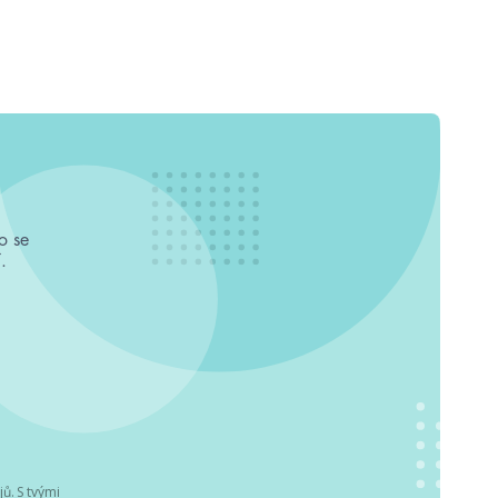
o se
.
jů
. S tvými