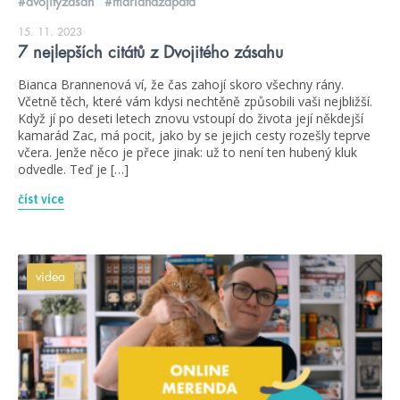
#dvojitýzásah
#marianazapata
15. 11. 2023
7 nejlepších citátů z Dvojitého zásahu
Bianca Brannenová ví, že čas zahojí skoro všechny rány.
Včetně těch, které vám kdysi nechtěně způsobili vaši nejbližší.
Když jí po deseti letech znovu vstoupí do života její někdejší
kamarád Zac, má pocit, jako by se jejich cesty rozešly teprve
včera. Jenže něco je přece jinak: už to není ten hubený kluk
odvedle. Teď je […]
číst více
videa