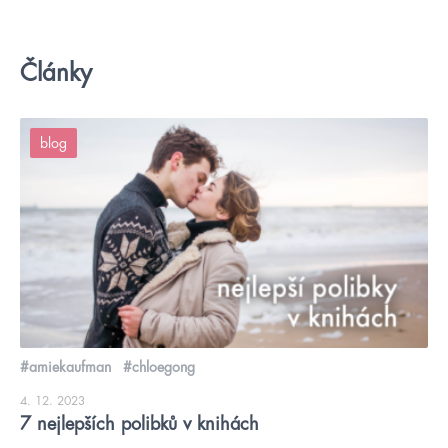
Články
blog
#amiekaufman
#chloegong
4. 12. 2023
7 nejlepších polibků v knihách