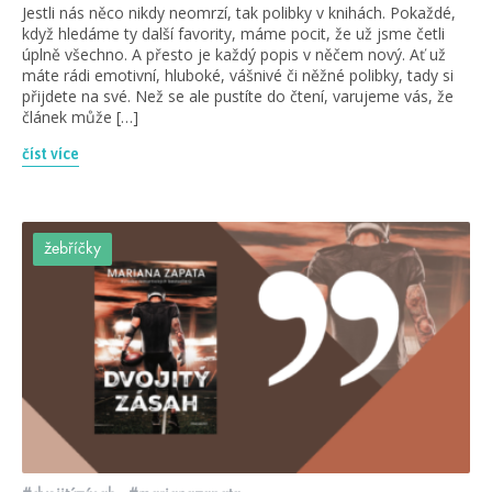
Jestli nás něco nikdy neomrzí, tak polibky v knihách. Pokaždé,
když hledáme ty další favority, máme pocit, že už jsme četli
úplně všechno. A přesto je každý popis v něčem nový. Ať už
máte rádi emotivní, hluboké, vášnivé či něžné polibky, tady si
přijdete na své. Než se ale pustíte do čtení, varujeme vás, že
článek může […]
číst více
žebříčky