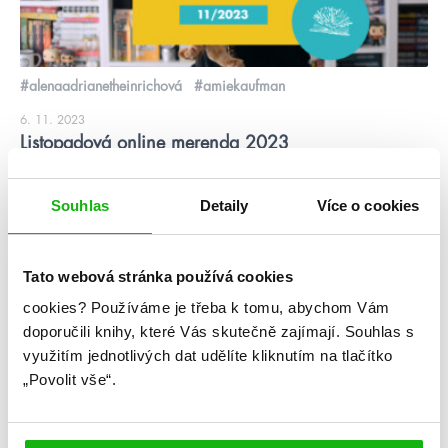
#alenaadrianetheinrichová
#amiekaufman
6. 11. 2023
Listopadová online merenda 2023
Poslední merenda tohoto roku a přehled všech knih, co ještě
letos vyjdou 📖 Bude feel good romantika, bude akční fantasy,
Souhlas
Detaily
Více o cookies
komiks, nádherné ilustrované vydání Eragona, hot romantasy,
další kniha královny pomalé romantiky i něco pro začínající
spisovatele 😁
Tato webová stránka používá cookies
číst více
cookies?
Používáme je třeba k tomu, abychom Vám
doporučili knihy, které Vás skutečně zajímají.
Souhlas s
Kategorie
využitím jednotlivých dat udělíte kliknutím na tlačítko
„Povolit vše“.
blog
citáty
humbookfest
knihomoloviny
kvízy
podcast