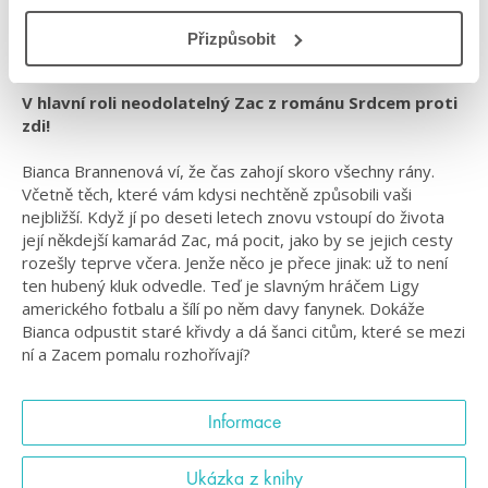
#odpřátelstvíklásce
#pomaláromantika
#prostarší
Přizpůsobit
#sportovníprostředí
#standalone
V hlavní roli neodolatelný Zac z románu Srdcem proti
zdi!
Bianca Brannenová ví, že čas zahojí skoro všechny rány.
Včetně těch, které vám kdysi nechtěně způsobili vaši
nejbližší. Když jí po deseti letech znovu vstoupí do života
její někdejší kamarád Zac, má pocit, jako by se jejich cesty
rozešly teprve včera. Jenže něco je přece jinak: už to není
ten hubený kluk odvedle. Teď je slavným hráčem Ligy
amerického fotbalu a šílí po něm davy fanynek. Dokáže
Bianca odpustit staré křivdy a dá šanci citům, které se mezi
ní a Zacem pomalu rozhořívají?
Informace
Ukázka z knihy