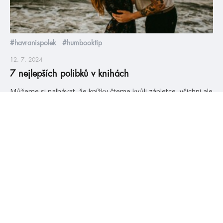
#havranispolek
#humbooktip
12. 7. 2024
7 nejlepších polibků v knihách
Můžeme si nalhávat, že knížky čteme kvůli zápletce, všichni ale
ve skrytu duše čekáme na to, až se dvě hlavní postavy
konečně dají dohromady. A ať už jim to trvá děsně dlouho,
podezřele krátce nebo cokoli mezi tím, ten polibek, který
následuje, vždycky stojí za přečtení. A dneska pro vás máme
hned sedm takových! Před […]
číst více