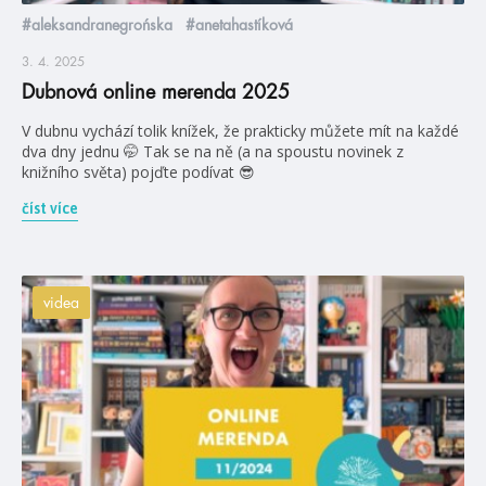
#aleksandranegrońska
#anetahastíková
3. 4. 2025
Dubnová online merenda 2025
V dubnu vychází tolik knížek, že prakticky můžete mít na každé
dva dny jednu 🤭 Tak se na ně (a na spoustu novinek z
knižního světa) pojďte podívat 😎
číst více
videa