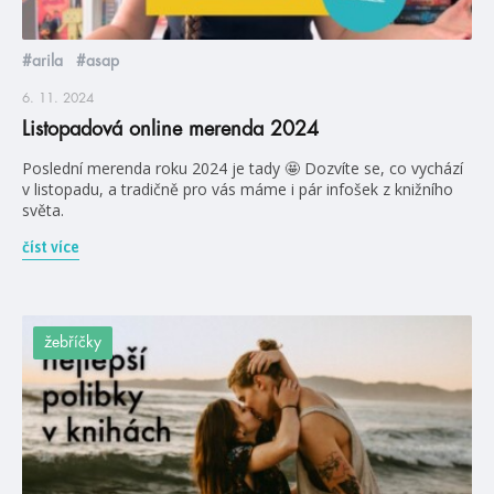
#arila
#asap
6. 11. 2024
Listopadová online merenda 2024
Poslední merenda roku 2024 je tady 🤩 Dozvíte se, co vychází
v listopadu, a tradičně pro vás máme i pár infošek z knižního
světa.
číst více
žebříčky