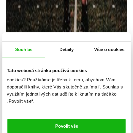
Souhlas
Detaily
Více o cookies
Tato webová stránka používá cookies
cookies?
Používáme je třeba k tomu, abychom Vám
Mariana Zapata
doporučili knihy, které Vás skutečně zajímají.
Souhlas s
využitím jednotlivých dat udělíte kliknutím na tlačítko
Dvojitý zásah
„Povolit vše“.
Kategorie: young adult
Žánr: Contemporary
Povolit vše
#českáobálka
#dvojitýzásah
#marianazapata