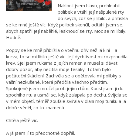
Naklonil jsem hlavu, prohloubil
polibek a vtáhl její našpulené rty
do svých, což se jí líbilo, a přitiskla
se ke mně ještě víc. Když polibek skončil, odtáhl jsem se,
abych spatřil její naběhlé, lesknoucí se rty. Moc se mi líbily.
Hodně.
Poppy se ke mně přiblížila o vteřinu dřív než já k ní – a
kurva, to se mi líbilo ještě víc. Její dychtivost mi rozproudila
krev. Sjel jsem rukama z jejích ramen a musel si dávat
dobrý pozor, aby necítila moje tesáky. Totam bylo
počáteční škádlení. Zachvěla se a opětovala mi polibky s
vášní nezkušené, která předčila všechno předtím.
Spokojeně jsem mručel proti jejím rtům. Kousl jsem ji do
spodního rtu a usmál se, když zalapala po dechu. Svíjela se
v mém objetí, téměř zoufale svírala v dlani moji tuniku a já
dobře věděl, co to znamená.
Chtěla ještě víc.
A já jsem jí to přeochotně dopřál.