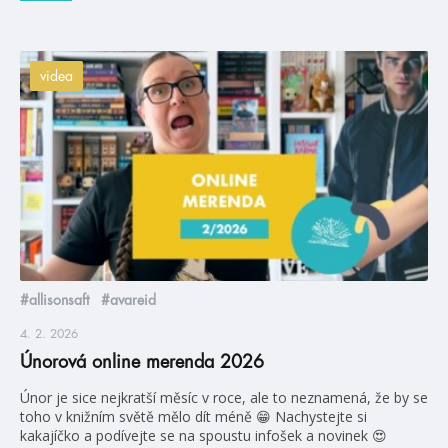
videa
#allisonsaft
#avareid
4. 2. 2026
Únorová online merenda 2026
Únor je sice nejkratší měsíc v roce, ale to neznamená, že by se
toho v knižním světě mělo dít méně 😁 Nachystejte si
kakajíčko a podívejte se na spoustu infošek a novinek 😍