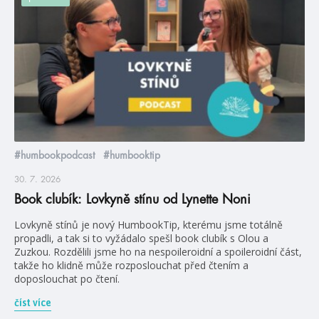
#humbookpodcast
#humbooktip
30. 7. 2026
Book clubík: Lovkyně stínu od Lynette Noni
Lovkyně stínů je nový HumbookTip, kterému jsme totálně
propadli, a tak si to vyžádalo spešl book clubík s Olou a
Zuzkou. Rozdělili jsme ho na nespoileroidní a spoileroidní část,
takže ho klidně může rozposlouchat před čtením a
doposlouchat po čtení.
číst více