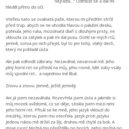
nejradši…“ Odmlčel se a dál mi
hleděl přímo do očí.
Vteřinu nato se svalnatá paže, kterou mi předtím strčil
před trup, abych se ne uhodila hlavou o palubní desku,
pohnula. Jeho ruka, mozolnatá dlaň s dlouhými prsty, mi
vklouzla za zátylek a pak mi dal pusu. Dotkl se mých rtů,
jemně, sotva po nich přejel, byl to jen tichý, vlahý dech,
který mi pohladil ústa.
Ale pak odhodil zábrany. Nezaváhal, nevaroval mě. Jeho
plný horní ret se přitiskl na můj, jeho rovné, bílé zuby vsály
můj spodní ret… a najednou mě líbal.
Znovu a znovu. Jemně, ještě jemněji.
Ani já jsem nezaváhala. Rozevřela jsem ústa a jakmile si
můj mozek uvědomil, co se děje, stiskla jsem mezi nimi
jeho horní ret. Přisál se ke mně, jeho jazyk vklouzl do
mezírky, kterou jsem mu otevřela. Jazyk proti jazyku.
Jednou rukou mě držel za šíji, druhou mě chytil za bok. A
moje ruce? Možná mu přejížděly po bocích, nebo možná po