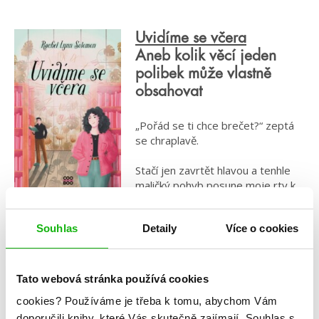
Uvidíme se včera
Aneb kolik věcí jeden
polibek může vlastně
obsahovat
„Pořád se ti chce brečet?“ zeptá
se chraplavě.
Stačí jen zavrtět hlavou a tenhle
maličký pohyb posune moje rty k
jeho.
Souhlas
Detaily
Více o cookies
Ano.
Náš polibek je zoufalý, naléhavý a já si nejsem jistá, kdo se
pohnul jako první – vím jen to, že jsem se ještě nikdy
Tato webová stránka používá cookies
necítila tak dobře. Polibkem proudí týdny a týdny
cookies?
Používáme je třeba k tomu, abychom Vám
vzpomínek, dlouhé noci a časná rána a výlety, které nás
doporučili knihy, které Vás skutečně zajímají.
Souhlas s