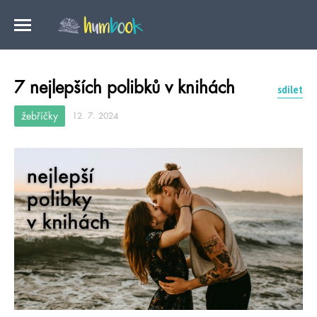
7 nejlepších polibků v knihách
sdílet
žebříčky
12. 7. 2024