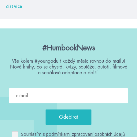
číst více
#HumbookNews
Vše kolem #youngadult každý měsíc rovnou do mailu!
Nové knihy, co se chystá, kvízy, soutěže, autoři, filmové
a seriálové adaptace a další.
Souhlasím s
podmínkami zpracování osobních údajů