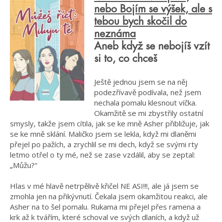
nebo Bojím se výšek, ale s
tebou bych skočil do
neznáma
Aneb když se nebojíš vzít
si to, co chceš
Ještě jednou jsem se na něj
podezřívavě podívala, než jsem
nechala pomalu klesnout víčka.
Okamžitě se mi zbystřily ostatní
smysly, takže jsem cítila, jak se ke mně Asher přibližuje, jak
se ke mně sklání. Maličko jsem se lekla, když mi dlaněmi
přejel po pažích, a zrychlil se mi dech, když se svými rty
letmo otřel o ty mé, než se zase vzdálil, aby se zeptal:
„Můžu?“
Hlas v mé hlavě netrpělivě křičel NE ASI!!!, ale já jsem se
zmohla jen na přikývnutí. Čekala jsem okamžitou reakci, ale
Asher na to šel pomalu. Rukama mi přejel přes ramena a
krk až k tvářím, které schoval ve svých dlaních, a když už