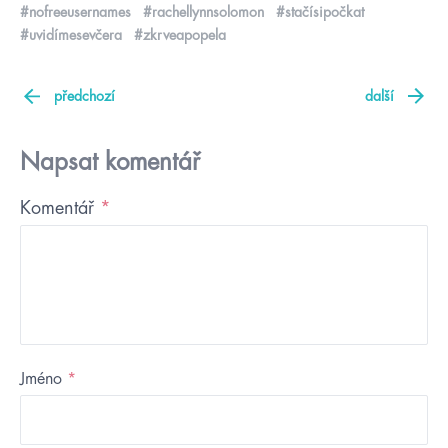
#nofreeusernames
#rachellynnsolomon
#stačísipočkat
#uvidímesevčera
#zkrveapopela
předchozí
další
Napsat komentář
Komentář
*
Jméno
*