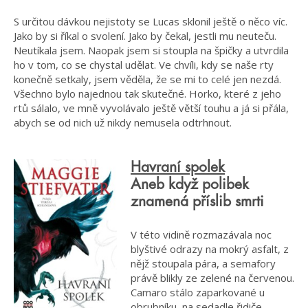
S určitou dávkou nejistoty se Lucas sklonil ještě o něco víc.
Jako by si říkal o svolení. Jako by čekal, jestli mu neuteču.
Neutíkala jsem. Naopak jsem si stoupla na špičky a utvrdila
ho v tom, co se chystal udělat. Ve chvíli, kdy se naše rty
konečně setkaly, jsem věděla, že se mi to celé jen nezdá.
Všechno bylo najednou tak skutečné. Horko, které z jeho
rtů sálalo, ve mně vyvolávalo ještě větší touhu a já si přála,
abych se od nich už nikdy nemusela odtrhnout.
Havraní spolek
Aneb když polibek
znamená příslib smrti
V této vidině rozmazávala noc
blyštivé odrazy na mokrý asfalt, z
nějž stoupala pára, a semafory
právě blikly ze zelené na červenou.
Camaro stálo zaparkované u
obrubníku, na sedadle řidiče