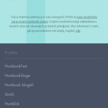
Tvá e-mailová adresa je u nás v bezpečí. Přečti si
naše podmínky
zpracování osobních údajů
. S tvými osobními údaji nakládáme v
mezích obecně závazných právních předpisů. Více informací o tom,
jak zpracováváme tvé údaje, najdeš
zde
.
Projekty
HumbookFest
HumbookStage
Humbook blogeři
Storki
Humblok