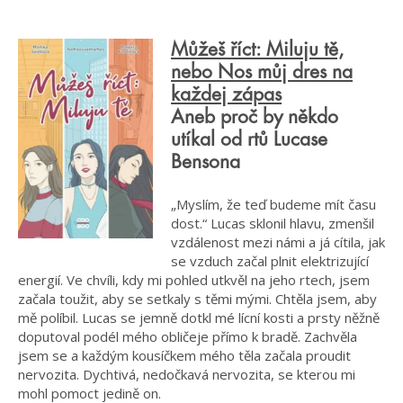
Můžeš říct: Miluju tě,
nebo Nos můj dres na
každej zápas
Aneb proč by někdo
utíkal od rtů Lucase
Bensona
„Myslím, že teď budeme mít času
dost.“ Lucas sklonil hlavu, zmenšil
vzdálenost mezi námi a já cítila, jak
se vzduch začal plnit elektrizující
energií. Ve chvíli, kdy mi pohled utkvěl na jeho rtech, jsem
začala toužit, aby se setkaly s těmi mými. Chtěla jsem, aby
mě políbil. Lucas se jemně dotkl mé lícní kosti a prsty něžně
doputoval podél mého obličeje přímo k bradě. Zachvěla
jsem se a každým kousíčkem mého těla začala proudit
nervozita. Dychtivá, nedočkavá nervozita, se kterou mi
mohl pomoct jedině on.