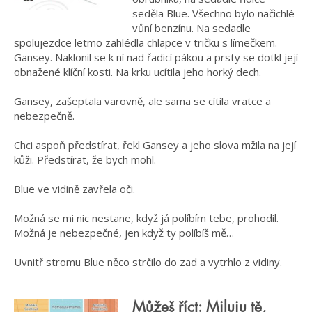
seděla Blue. Všechno bylo načichlé
vůní benzínu. Na sedadle
spolujezdce letmo zahlédla chlapce v tričku s límečkem.
Gansey. Naklonil se k ní nad řadicí pákou a prsty se dotkl její
obnažené klíční kosti. Na krku ucítila jeho horký dech.
Gansey, zašeptala varovně, ale sama se cítila vratce a
nebezpečně.
Chci aspoň předstírat, řekl Gansey a jeho slova mžila na její
kůži. Předstírat, že bych mohl.
Blue ve vidině zavřela oči.
Možná se mi nic nestane, když já políbím tebe, prohodil.
Možná je nebezpečné, jen když ty políbíš mě…
Uvnitř stromu Blue něco strčilo do zad a vytrhlo z vidiny.
Můžeš říct: Miluju tě,