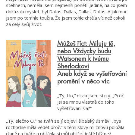
stehnech, neměla jsem nejmenší ponětí. Jediné, na co jsem
dokázala myslet, byl Dallas. Dallas, Dallas, Dallas. A jak moc
jsem po tomhle toužila. Že jsem tohle chtěla víc než cokoli
za celý svůj život.
Můžeš říct: Miluju tě,
nebo Vždycky budu
Watsonem k tvému
Sherlockovi
Aneb když se vyšetřování
promění v něco víc
„Ty, Lio,“ olízla jsem si rty. „Proč
jsi se mnou vlastně do toho
vyšetřování šla?“
„Ty, slečno O,“ na tváři se jí objevil šibalský úsměv, „bys
rozhodně měla vědět proč.“ S těmi slovy mi znovu položila
dlaně na tváře a přitáhla si můj obličej ještě blíž než