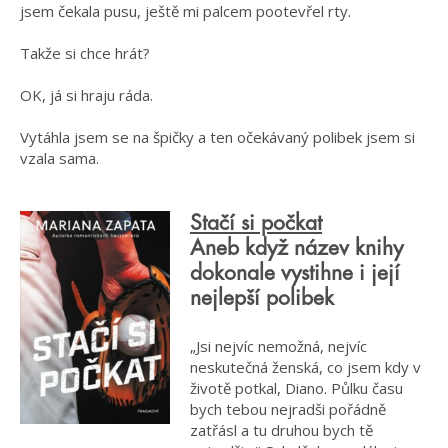
jsem čekala pusu, ještě mi palcem pootevřel rty.
Takže si chce hrát?
OK, já si hraju ráda.
Vytáhla jsem se na špičky a ten očekávaný polibek jsem si
vzala sama.
Stačí si počkat
Aneb když název knihy
dokonale vystihne i její
nejlepší polibek
„Jsi nejvíc nemožná, nejvíc
neskutečná ženská, co jsem kdy v
životě potkal, Diano. Půlku času
bych tebou nejradši pořádně
zatřásl a tu druhou bych tě