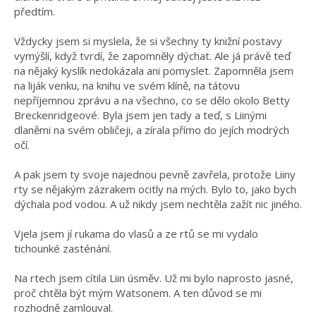
předtím.
Vždycky jsem si myslela, že si všechny ty knižní postavy
vymýšlí, když tvrdí, že zapomněly dýchat. Ale já právě teď
na nějaký kyslík nedokázala ani pomyslet. Zapomněla jsem
na liják venku, na knihu ve svém klíně, na tátovu
nepříjemnou zprávu a na všechno, co se dělo okolo Betty
Breckenridgeové. Byla jsem jen tady a teď, s Liinými
dlaněmi na svém obličeji, a zírala přímo do jejích modrých
očí.
A pak jsem ty svoje najednou pevně zavřela, protože Liiny
rty se nějakým zázrakem ocitly na mých. Bylo to, jako bych
dýchala pod vodou. A už nikdy jsem nechtěla zažít nic jiného.
Vjela jsem jí rukama do vlasů a ze rtů se mi vydalo
tichounké zasténání.
Na rtech jsem cítila Liin úsměv. Už mi bylo naprosto jasné,
proč chtěla být mým Watsonem. A ten důvod se mi
rozhodně zamlouval.