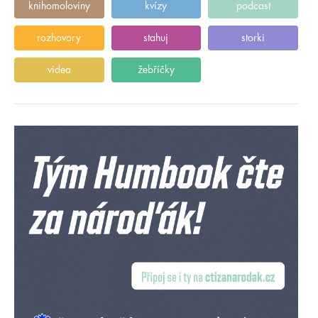
knihomoloviny
kvízy
podcast
rozhovory
stahuj
storki
videa
žebříčky