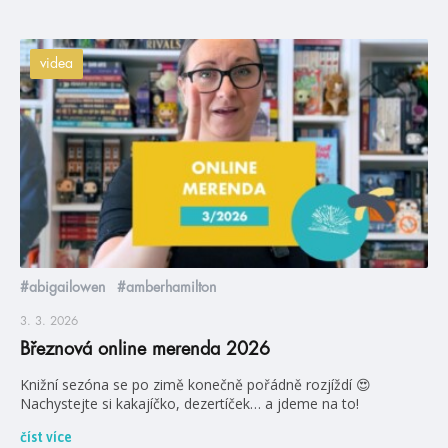
videa
#abigailowen
#amberhamilton
3. 3. 2026
Březnová online merenda 2026
Knižní sezóna se po zimě konečně pořádně rozjíždí 😍
Nachystejte si kakajíčko, dezertíček… a jdeme na to!
číst více