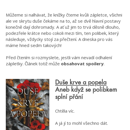
Můžeme si nalhávat, že knížky čteme kvůli zápletce, všichni
ale ve skrytu duše čekáme na to, až se dvě hlavní postavy
konečně dají dohromady. A ať už jim to trvá děsně dlouho,
podezřele krátce nebo cokoli mezi tím, ten polibek, který
následuje, vždycky stojí za přečtení. A dneska pro vás
máme hned sedm takových!
Před čtením si rozmyslete, jestli vám nevadí odhalení
zápletky. Článek totiž může
obsahovat spoilery
.
Duše krve a popela
Aneb když se polibkem
splní přání
Chtěla víc.
A já jí to mohl všechno dát.