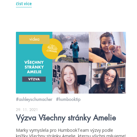
číst více
videa
#ashleyschumacher
#humbooktip
29. 11. 2021
Výzva Všechny stránky Amelie
Marky vymyslela pro HumbookTeam výzvy podle
knížky Všechny stránky Amelie, kterou všichni milujeme!