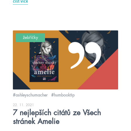
číst více
žebříčky
#ashleyschumacher
#humbooktip
22. 11. 2021
7 nejlepších citátů ze Všech
stránek Amelie