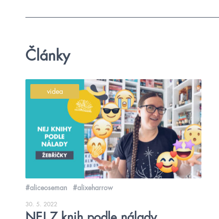
Články
videa
#aliceoseman
#alixeharrow
30. 5. 2022
NEJ 7 knih podle nálady