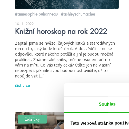
#annesophiejouhanneau
#ashleyschumacher
10. 1. 2022
Knižní horoskop na rok 2022
Zeptali jsme se hvězd, čajových lístků a starodávných
run na to, jaký bude letošní rok. A dozvěděli jsme se
odpovědi, které někoho potěší a jiní je budou možná
proklínat. Známe také knihy, určené osudem přímo
vám na míru. Co vás tedy čeká? Čtěte jen na vlastní
nebezpečí, jakmile svou budoucnost uvidíte, už to
nepůjde vzít […]
číst více
Souhlas
žebříčky
Tato webová stránka použív