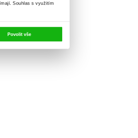
ímají.
Souhlas s využitím
Povolit vše