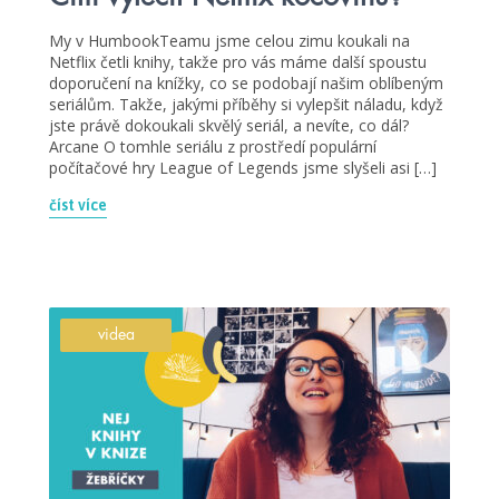
My v HumbookTeamu jsme celou zimu koukali na
Netflix četli knihy, takže pro vás máme další spoustu
doporučení na knížky, co se podobají našim oblíbeným
seriálům. Takže, jakými příběhy si vylepšit náladu, když
jste právě dokoukali skvělý seriál, a nevíte, co dál?
Arcane O tomhle seriálu z prostředí populární
počítačové hry League of Legends jsme slyšeli asi […]
číst více
videa