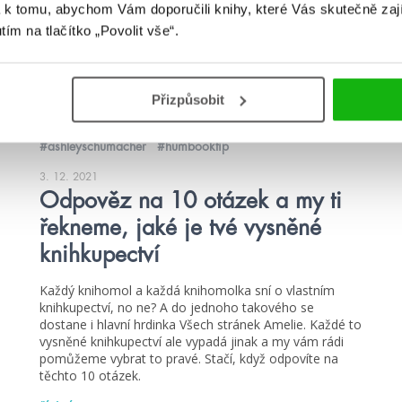
 k tomu, abychom Vám doporučili knihy, které Vás skutečně zaj
utím na tlačítko „Povolit vše“.
Přizpůsobit
#ashleyschumacher
#humbooktip
3. 12. 2021
Odpověz na 10 otázek a my ti
řekneme, jaké je tvé vysněné
knihkupectví
Každý knihomol a každá knihomolka sní o vlastním
knihkupectví, no ne? A do jednoho takového se
dostane i hlavní hrdinka Všech stránek Amelie. Každé to
vysněné knihkupectví ale vypadá jinak a my vám rádi
pomůžeme vybrat to pravé. Stačí, když odpovíte na
těchto 10 otázek.