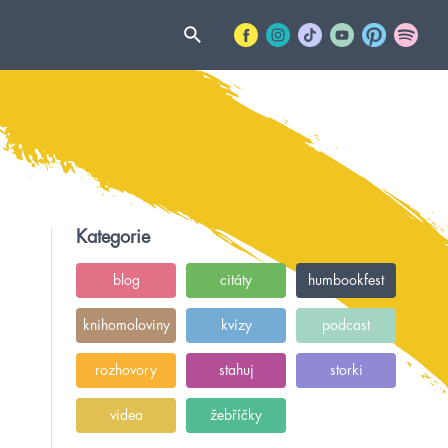
Kategorie
blog
citáty
humbookfest
knihomoloviny
kvízy
podcast
rozhovory
stahuj
storki
videa
žebříčky