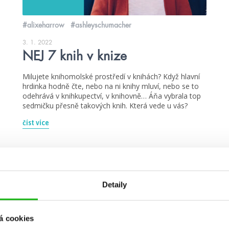
#alixeharrow
#ashleyschumacher
3. 1. 2022
NEJ 7 knih v knize
Milujete knihomolské prostředí v knihách? Když hlavní
hrdinka hodně čte, nebo na ni knihy mluví, nebo se to
odehrává v knihkupectví, v knihovně… Áňa vybrala top
sedmičku přesně takových knih. Která vede u vás?
číst více
Detaily
kvízy
á cookies