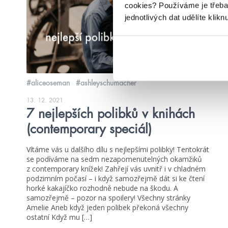
cookies?
Používáme je třeba
jednotlivých dat udělíte klikn
#aliceoseman
#ashleyschumacher
13. 12. 2021
7 nejlepších polibků v knihách
(contemporary speciál)
Vítáme vás u dalšího dílu s nejlepšími polibky! Tentokrát
se podíváme na sedm nezapomenutelných okamžiků
z contemporary knížek! Zahřejí vás uvnitř i v chladném
podzimním počasí – i když samozřejmě dát si ke čtení
horké kakajíčko rozhodně nebude na škodu. A
samozřejmě – pozor na spoilery! Všechny stránky
Amelie Aneb když jeden polibek překoná všechny
ostatní Když mu […]