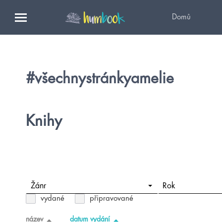
Domů
#všechnystránkyamelie
Knihy
Žánr
Rok
vydané
připravované
název
datum vydání