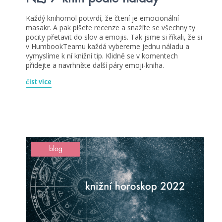
Každý knihomol potvrdí, že čtení je emocionální
masakr. A pak píšete recenze a snažíte se všechny ty
pocity přetavit do slov a emojis. Tak jsme si říkali, že si
v HumbookTeamu každá vybereme jednu náladu a
vymyslíme k ní knižní tip. Klidně se v komentech
přidejte a navrhněte další páry emoji-kniha.
číst více
blog