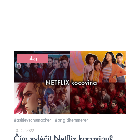
blog
#ashleyschumacher
#brigidkemmerer
18. 3. 2022
Čím vyléčit Netflix kocovinu?