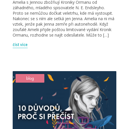
Amelia s Jennou zbožňují Kroniky Ormanu od
záhadného, mladého spisovatele N. E. Endsleyho.
Proto se nemůžou dočkat veletrhu, kde má vystoupit.
Nakonec se s ním ale setká jen Jenna. Amelia na ni má
vztek, jenže pak Jenna zemře při autonehodě. Když
zoufalé Amelii přijde poštou limitované vydání Kronik
Ormanu, rozhodne se najít odesílatele. Může to […]
číst více
blog