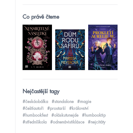
Co právě čteme
Nejčastější tagy
#českáobálka
#standalone
#magie
#češtíautoři
#prostarší
#království
#humbookfest
#oláskutunejde
#humbooktip
#středníškola
#odnenávistiklásce
#nejcitáty