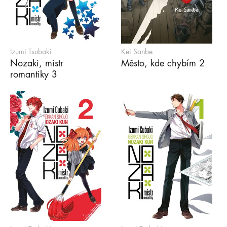
Izumi Tsubaki
Kei Sanbe
Nozaki, mistr
Město, kde chybím 2
romantiky 3