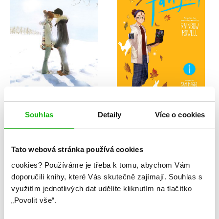
Yuki Obata
Rainbow Rowellová
Souhlas
Detaily
Více o cookies
Takoví jsme byli 4
Fangirl, Vol. 1: The
Manga
Tato webová stránka používá cookies
cookies?
Používáme je třeba k tomu, abychom Vám
doporučili knihy, které Vás skutečně zajímají.
Souhlas s
využitím jednotlivých dat udělíte kliknutím na tlačítko
„Povolit vše“.