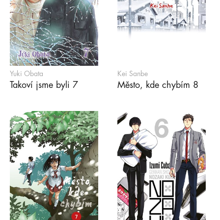
Yuki Obata
Kei Sanbe
Takoví jsme byli 7
Město, kde chybím 8