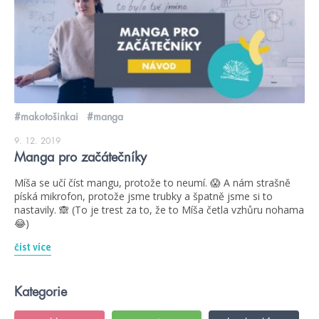
#makotošinkai
#manga
9. 12. 2019
Manga pro začátečníky
Míša se učí číst mangu, protože to neumí. 😱 A nám strašně
píská mikrofon, protože jsme trubky a špatně jsme si to
nastavily. 🙈 (To je trest za to, že to Míša četla vzhůru nohama
😂)
číst více
Kategorie