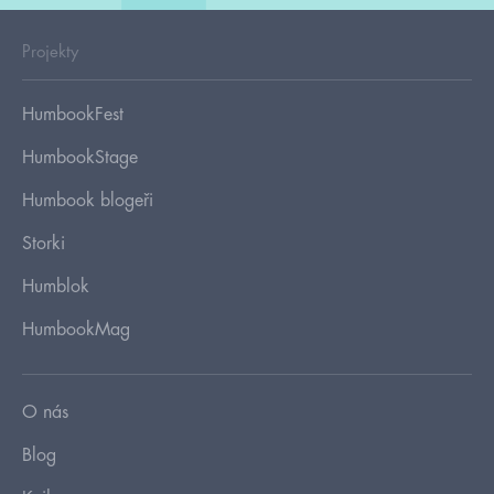
Projekty
HumbookFest
HumbookStage
Humbook blogeři
Storki
Humblok
HumbookMag
O nás
Blog