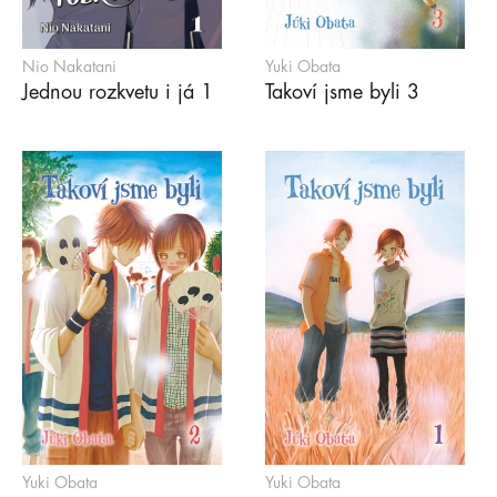
Nio Nakatani
Yuki Obata
Jednou rozkvetu i já 1
Takoví jsme byli 3
Yuki Obata
Yuki Obata