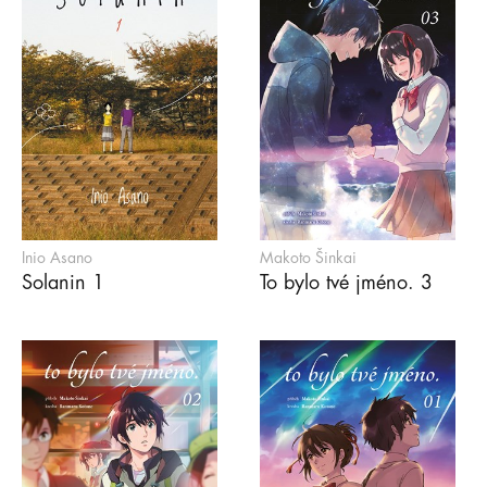
Inio Asano
Makoto Šinkai
Solanin 1
To bylo tvé jméno. 3