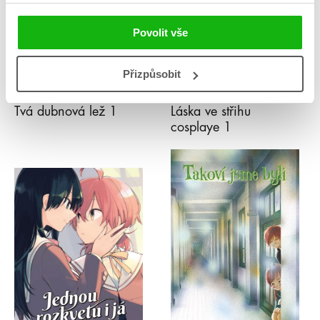
Povolit vše
Přizpůsobit
Naoši Arakawa
Šin’iči Fukuda
Tvá dubnová lež 1
Láska ve střihu
cosplaye 1