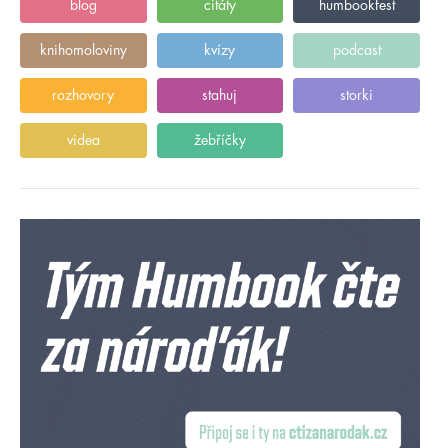
blog
citáty
humbookfest
knihomoloviny
kvízy
podcast
rozhovory
stahuj
storki
videa
žebříčky