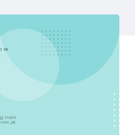
o se
.
jů
. S tvými
 tom, jak