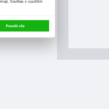
ímají.
Souhlas s využitím
Povolit vše