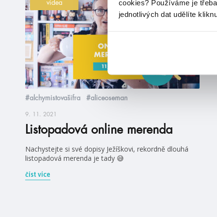
cookies?
Používáme je třeba
videa
jednotlivých dat udělíte klikn
#alchymistovašifra
#aliceoseman
9. 11. 2021
Listopadová online merenda
Nachystejte si své dopisy Ježíškovi, rekordně dlouhá
listopadová merenda je tady 😅
číst více