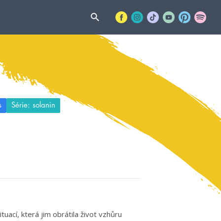
s
Série: solanin
tuací, která jim obrátila život vzhůru