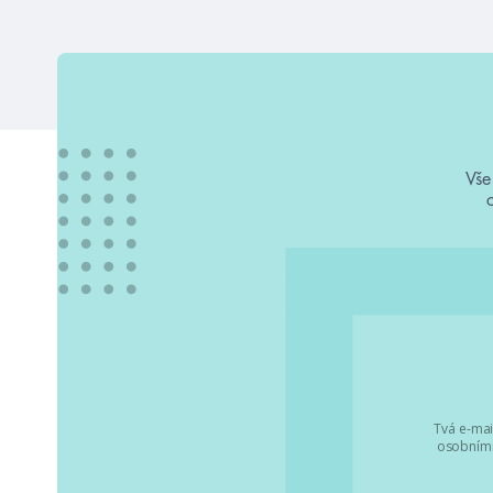
Vše
Tvá e-mai
osobními