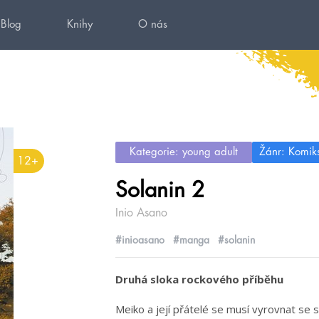
Blog
Knihy
O nás
Kategorie: young adult
Žánr: Komik
12+
Solanin 2
Inio Asano
#inioasano
#manga
#solanin
Druhá sloka rockového příběhu
Meiko a její přátelé se musí vyrovnat se si