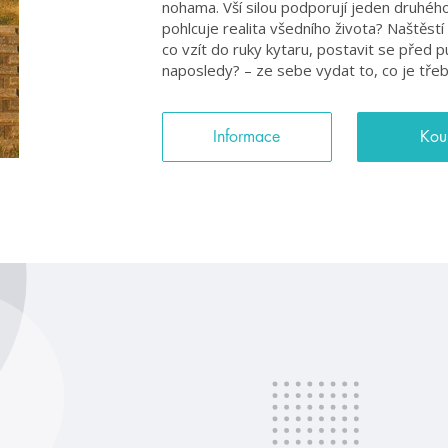
nohama. Vší silou podporují jeden druhého,
pohlcuje realita všedního života? Naštěstí
co vzít do ruky kytaru, postavit se před 
naposledy? – ze sebe vydat to, co je třeba
Informace
Kou