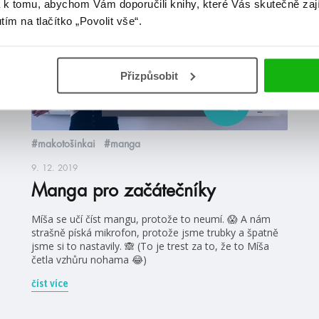
 k tomu, abychom Vám doporučili knihy, které Vás skutečně zaj
videa
utím na tlačítko „Povolit vše“.
Přizpůsobit
#makotošinkai
#manga
9. 12. 2019
Manga pro začátečníky
Míša se učí číst mangu, protože to neumí. 😱 A nám
strašně píská mikrofon, protože jsme trubky a špatně
jsme si to nastavily. 🙈 (To je trest za to, že to Míša
četla vzhůru nohama 😂)
číst více