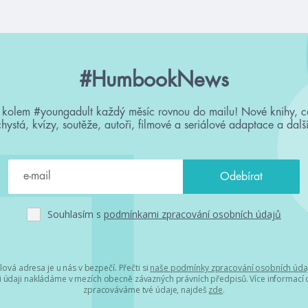
#HumbookNews
 kolem #youngadult každý měsíc rovnou do mailu! Nové knihy, c
chystá, kvízy, soutěže, autoři, filmové a seriálové adaptace a další
Souhlasím s
podmínkami zpracování osobních údajů
lová adresa je u nás v bezpečí. Přečti si
naše podmínky zpracování osobních úda
 údaji nakládáme v mezích obecně závazných právních předpisů. Více informací o
zpracováváme tvé údaje, najdeš
zde
.