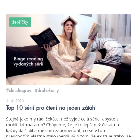
žebříčky
#claudiagray
#drahokamy
1. 4. 2020
Top 10 sérií pro čtení na jeden zátah
Stejně jako my rádi čekáte, než vyjde celá série, abyste si
mohli dát maraton? Chápeme, že je to lepší než čekat na
každý další díl a mezitím zapomenout, co se v tom
předchozím vlastně stalo (nemluvě o tom, že existuje riziko, že