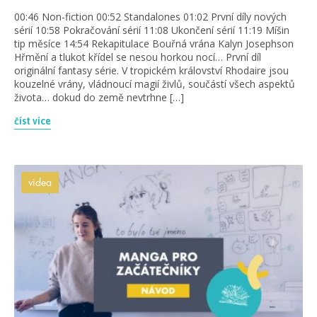
00:46 Non-fiction 00:52 Standalones 01:02 První díly nových
sérií 10:58 Pokračování sérií 11:08 Ukončení sérií 11:19 Míšin
tip měsíce 14:54 Rekapitulace Bouřná vrána Kalyn Josephson
Hřmění a tlukot křídel se nesou horkou nocí… První díl
originální fantasy série. V tropickém království Rhodaire jsou
kouzelné vrány, vládnoucí magií živlů, součástí všech aspektů
života… dokud do země nevtrhne […]
číst více
videa