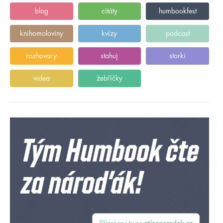
blog
citáty
humbookfest
knihomoloviny
kvízy
podcast
rozhovory
stahuj
storki
videa
žebříčky