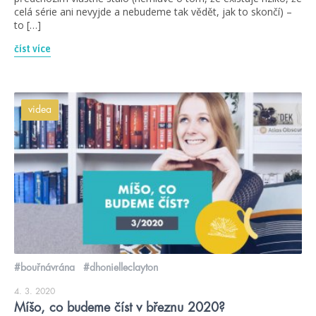
celá série ani nevyjde a nebudeme tak vědět, jak to skončí) –
to […]
číst více
videa
#bouřnávrána
#dhonielleclayton
4. 3. 2020
Míšo, co budeme číst v březnu 2020?