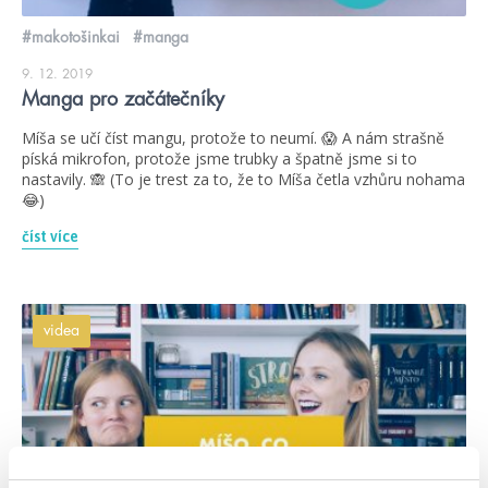
#makotošinkai
#manga
9. 12. 2019
Manga pro začátečníky
Míša se učí číst mangu, protože to neumí. 😱 A nám strašně
píská mikrofon, protože jsme trubky a špatně jsme si to
nastavily. 🙈 (To je trest za to, že to Míša četla vzhůru nohama
😂)
číst více
videa