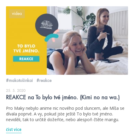
videa
#makotošinkai
#reakce
25. 5. 2020
REAKCE na To bylo tvé jméno. (Kimi no na wa.)
Pro Maky nebylo anime nic nového pod sluncem, ale Míša se
dívala poprvé. A vy, pokud jste ještě To bylo tvé jméno.
neviděli, tak to určitě dožeňte, nebo alespoň čtěte mangu.
číst více