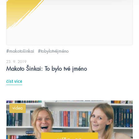
#makotošinkai
#tobylotvéjméno
23. 9. 2019
Makoto Šinkai: To bylo tvé jméno
číst více
videa