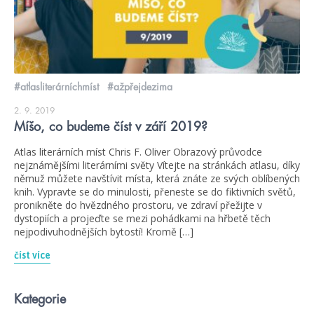
#atlasliterárníchmíst
#ažpřejdezima
2. 9. 2019
Míšo, co budeme číst v září 2019?
Atlas literárních míst Chris F. Oliver Obrazový průvodce
nejznámějšími literárními světy Vítejte na stránkách atlasu, díky
němuž můžete navštívit místa, která znáte ze svých oblíbených
knih. Vypravte se do minulosti, přeneste se do fiktivních světů,
pronikněte do hvězdného prostoru, ve zdraví přežijte v
dystopiích a projeďte se mezi pohádkami na hřbetě těch
nejpodivuhodnějších bytostí! Kromě […]
číst více
Kategorie