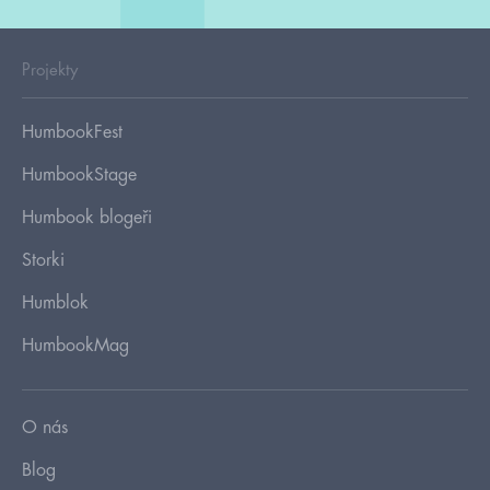
Projekty
HumbookFest
HumbookStage
Humbook blogeři
Storki
Humblok
HumbookMag
O nás
Blog