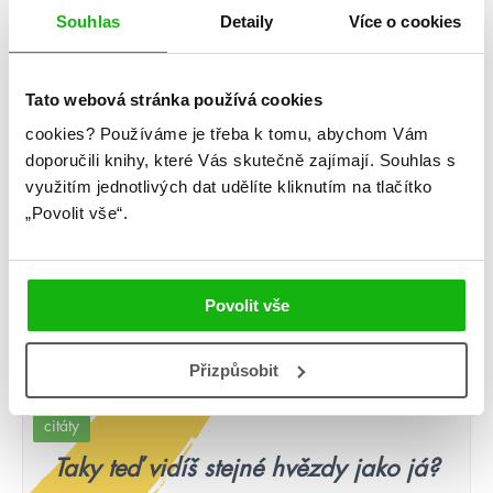
Souhlas
Detaily
Více o cookies
#catherinerider
#charlottebronte
Tato webová stránka používá cookies
4. 11. 2019
cookies?
Používáme je třeba k tomu, abychom Vám
Míšo, co budeme číst v listopadu 2019?
doporučili knihy, které Vás skutečně zajímají.
Souhlas s
využitím jednotlivých dat udělíte kliknutím na tlačítko
Karel Kovy Kovář: iPohádka Karel Kovář Novodobá pohádka z
pera známého youtubera Kovyho Co se stane, když se
„Povolit vše“.
pohádkové království připojí k internetu? Odpověď čeká nejen
za devatero horami a devatero plastem znečištěnými řekami,
ale i v této knize! Buďte připraveni na vše, jen ne na tradiční
pohádku. Král Bořivoj III. Připojený a jeho choť […]
Povolit vše
číst více
Přizpůsobit
citáty
Taky teď vidíš stejné hvězdy jako já?