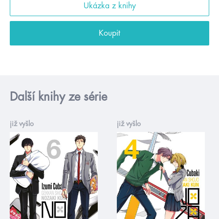
Ukázka z knihy
Koupit
Další knihy ze série
již vyšlo
již vyšlo