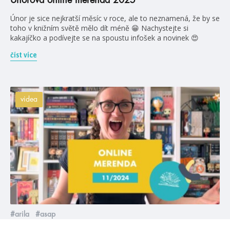
Únor je sice nejkratší měsíc v roce, ale to neznamená, že by se
toho v knižním světě mělo dít méně 😁 Nachystejte si
kakajíčko a podívejte se na spoustu infošek a novinek 😍
číst více
videa
#arila
#asap