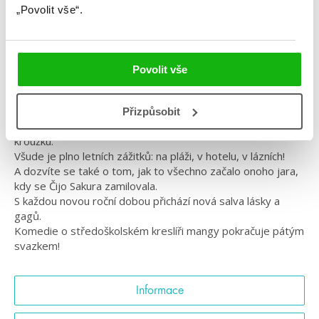
„Povolit vše“.
Série: Nozaki
#izumitsubaki
#manga
#nozakimistrromantiky
Povolit vše
Léto mladého kreslíře mangy a jaro, kdy se jedna
středoškolačka zamilovala.
Přizpůsobit
Umetaró Nozaki se zúčastní letního výletu dramatického
kroužku.
Všude je plno letních zážitků: na pláži, v hotelu, v lázních!
A dozvíte se také o tom, jak to všechno začalo onoho jara,
kdy se Čijo Sakura zamilovala.
S každou novou roční dobou přichází nová salva lásky a
gagů.
Komedie o středoškolském kreslíři mangy pokračuje pátým
svazkem!
Informace