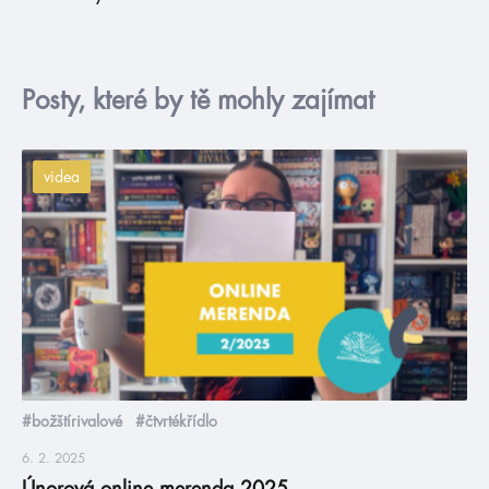
Posty, které by tě mohly zajímat
videa
#božštírivalové
#čtvrtékřídlo
6. 2. 2025
Únorová online merenda 2025