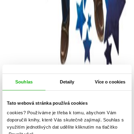
Souhlas
Detaily
Více o cookies
Izumi Tsubaki
Tato webová stránka používá cookies
cookies?
Používáme je třeba k tomu, abychom Vám
Nozaki, mistr romantiky 3
doporučili knihy, které Vás skutečně zajímají.
Souhlas s
Kategorie: young adult
využitím jednotlivých dat udělíte kliknutím na tlačítko