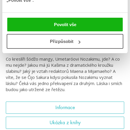
„Povolit vše“.
Žánr: Komiks
Série: Nozaki
Povolit vše
#izumitsubaki
#manga
#nozakimistrromantiky
Vedle středoškoláka kreslíře mangy jsou tu samé
Přizpůsobit
kromobyčejné postavy.
Co kreslíři šódžo mangy, Umetaróovi Nozakimu, jde? A co
mu nejde? Jakou má Jú Kašima z dramatického kroužku
slabinu? Jaký je vztah redaktorů Maena a Mijamaeho? A
víte, že se Čijo Sakura kdysi pokusila Nozakimu vyznat
lásku? Čeká vás jedno překvapení za druhým. Láska i smích
budou jako utržené ze řetězu.
Informace
Ukázka z knihy