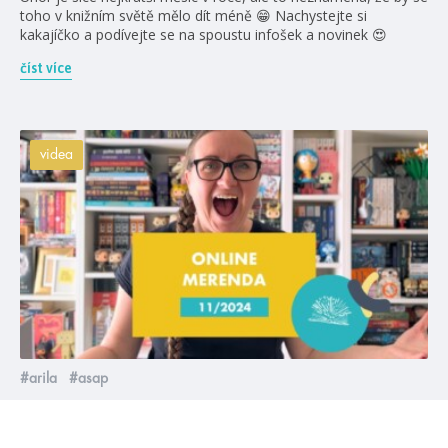
toho v knižním světě mělo dít méně 😁 Nachystejte si
kakajíčko a podívejte se na spoustu infošek a novinek 😍
číst více
videa
#arila
#asap
6. 11. 2024
Listopadová online merenda 2024