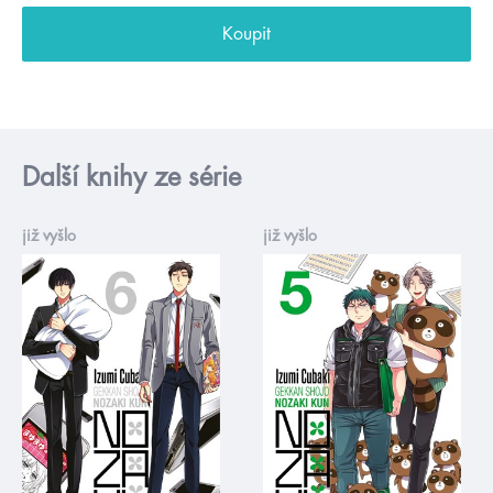
Koupit
Další knihy ze série
již vyšlo
již vyšlo