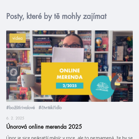
Posty, které by tě mohly zajímat
videa
#božštírivalové
#čtvrtékřídlo
6. 2. 2025
Únorová online merenda 2025
Únor je sice nejkratší měsíc v roce, ale to neznamená, že by se