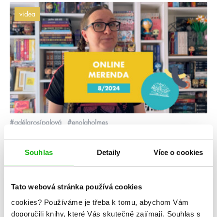
videa
#adélarosípalová
#enolaholmes
7. 8. 2024
Srpnová online merenda 2024
Souhlas
Detaily
Více o cookies
V srpnu vyjde kupa reedic, nové romantasy, šestnáctý
HumbookTip… a samozřejmě nechybí ani přehled knižních
infošek 😁
Tato webová stránka používá cookies
cookies?
Používáme je třeba k tomu, abychom Vám
číst více
doporučili knihy, které Vás skutečně zajímají.
Souhlas s