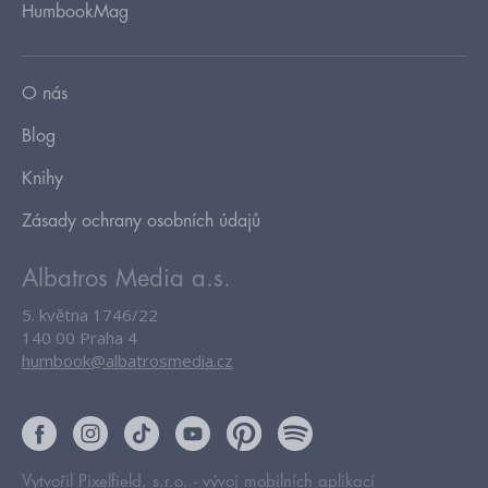
HumbookMag
O nás
Blog
Knihy
Zásady ochrany osobních údajů
Albatros Media a.s.
5. května 1746/22
140 00 Praha 4
humbook@albatrosmedia.cz
Vytvořil Pixelfield, s.r.o. -
vývoj mobilních aplikací