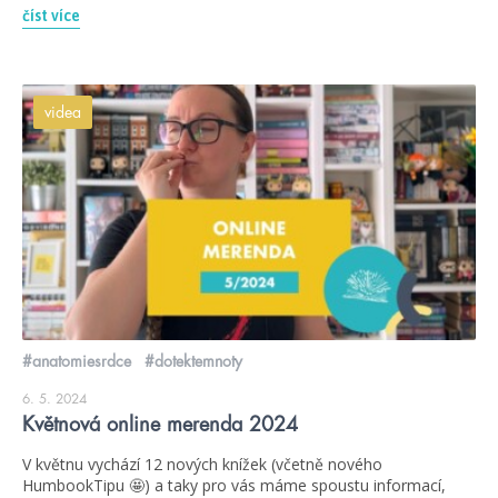
číst více
videa
#anatomiesrdce
#dotektemnoty
6. 5. 2024
Květnová online merenda 2024
V květnu vychází 12 nových knížek (včetně nového
HumbookTipu 🤩) a taky pro vás máme spoustu informací,