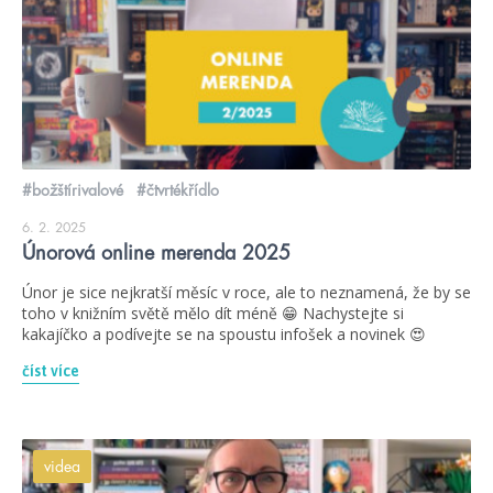
#božštírivalové
#čtvrtékřídlo
6. 2. 2025
Únorová online merenda 2025
Únor je sice nejkratší měsíc v roce, ale to neznamená, že by se
toho v knižním světě mělo dít méně 😁 Nachystejte si
kakajíčko a podívejte se na spoustu infošek a novinek 😍
číst více
videa