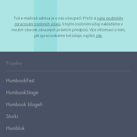
Tvá e-mailová adresa je u nás v bezpečí. Přečti si
naše podmínky
zpracování osobních údajů
. S tvými osobními údaji nakládáme v
mezích obecně závazných právních předpisů. Více informací o tom,
jak zpracováváme tvé údaje, najdeš
zde
.
Projekty
HumbookFest
HumbookStage
Humbook blogeři
Storki
Humblok