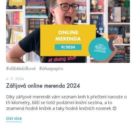
videa
#alžbětabílková
#áňazpapíru
6. 9. 2024
Zářijová online merenda 2024
Díky zářijové merendě vám seznam knih k přečtení naroste o
tři kilometry, blíží se totiž podzimní knižní sezóna, a to
znamená hodně knížek a taky hodně knižních novinek 😍
číst více