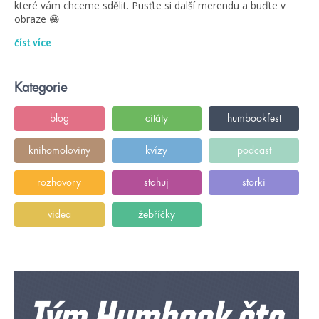
které vám chceme sdělit. Pusťte si další merendu a buďte v
obraze 😁
číst více
Kategorie
blog
citáty
humbookfest
knihomoloviny
kvízy
podcast
rozhovory
stahuj
storki
videa
žebříčky