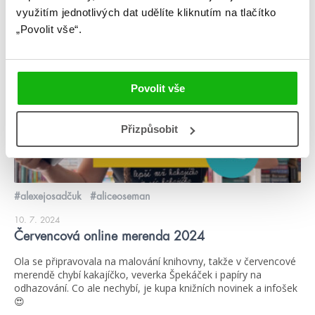
využitím jednotlivých dat udělíte kliknutím na tlačítko
„Povolit vše“.
videa
Povolit vše
Přizpůsobit
#alexejosadčuk
#aliceoseman
10. 7. 2024
Červencová online merenda 2024
Ola se připravovala na malování knihovny, takže v červencové
merendě chybí kakajíčko, veverka Špekáček i papíry na
odhazování. Co ale nechybí, je kupa knižních novinek a infošek
😍