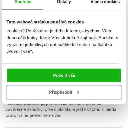
Yuki Obata
Souhlas
Detaily
Více o cookies
Takoví jsme byli 9
Tato webová stránka používá cookies
Kategorie: young adult
cookies?
Používáme je třeba k tomu, abychom Vám
Žánr: Komiks
doporučili knihy, které Vás skutečně zajímají.
Souhlas s
využitím jednotlivých dat udělíte kliknutím na tlačítko
Série: Takoví jsme byli
„Povolit vše“.
#manga
#středníškola
#takovíjsmebyli
#yukiobata
Dva lidé. Jedna minulost. Není na lásku už pozdě?
Povolit vše
Jano se kvůli rozvodu své matky přestěhoval do Tokia. S
Nanami si slíbili, že se po roce zase setkají, a od té doby
Přizpůsobit
měli vztah na dálku. Už se ale nikdy nepotkali a od
rozloučení uběhlo již pět let. Nanami se chystá na
závěrečné zkoušky, píše diplomku a ještě k tomu si hledá
práci. Na nic jiného nemá čas.