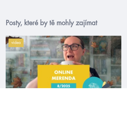
Posty, které by tě mohly zajímat
videa
#annamauci
#brigidkemmerer
4. 8. 2025
Srpnová online merenda 2025