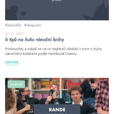
#dashalily
#denpodni
27. 11. 2025
6 tipů na ňuňu vánoční knihy
Poslouchej a nalaď se na to nejhezčí období v roce s ňuňu
vánočními knížkami podle HumbookTeamu.
číst více
podcast