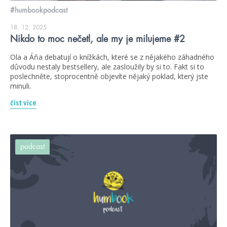
#humbookpodcast
18. 12. 2025
Nikdo to moc nečetl, ale my je milujeme #2
Ola a Áňa debatují o knížkách, které se z nějakého záhadného
důvodu nestaly bestsellery, ale zasloužily by si to. Fakt si to
poslechněte, stoprocentně objevíte nějaký poklad, který jste
minuli.
číst více
podcast