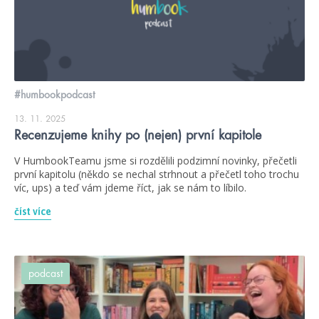
#humbookpodcast
13. 11. 2025
Recenzujeme knihy po (nejen) první kapitole
V HumbookTeamu jsme si rozdělili podzimní novinky, přečetli
první kapitolu (někdo se nechal strhnout a přečetl toho trochu
víc, ups) a teď vám jdeme říct, jak se nám to líbilo.
číst více
podcast