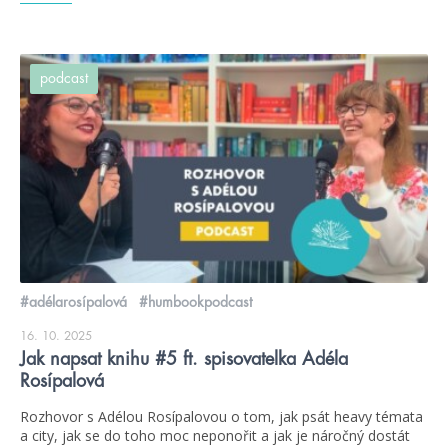
podcast
#adélarosípalová
#humbookpodcast
16. 10. 2025
Jak napsat knihu #5 ft. spisovatelka Adéla
Rosípalová
Rozhovor s Adélou Rosípalovou o tom, jak psát heavy témata
a city, jak se do toho moc neponořit a jak je náročný dostát