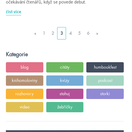
očekávání čtenářů, když se povede debut.
číst více
«
1
2
3
4
5
6
»
Kategorie
blog
citáty
humbookfest
knihomoloviny
kvízy
podcast
rozhovory
stahuj
storki
videa
žebříčky