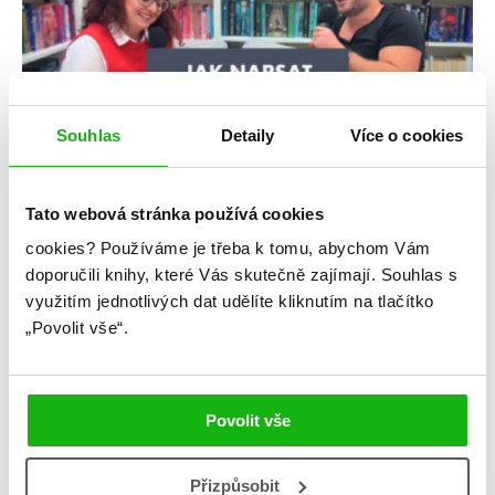
Souhlas
Detaily
Více o cookies
#humbookpodcast
Tato webová stránka používá cookies
cookies?
Používáme je třeba k tomu, abychom Vám
30. 10. 2025
Jak napsat knihu #6 ft. redaktor Fragmentu Vojtěch
doporučili knihy, které Vás skutečně zajímají.
Souhlas s
Záleský
využitím jednotlivých dat udělíte kliknutím na tlačítko
„Povolit vše“.
Co je na práci redaktora nejnáročnější a proč je to zrovna
práce s českými autory? Na co si dát pozor, než pošlete
rukopis do nakladatelství? Jak redaktorská práce probíhá a co
od ní očekávat? Jak dlouho to trvá, než od odeslání rukopisu
držíte knihu v ruce? A proč je Hvězda inkoustu dobrým
Povolit vše
odrazovým můstkem do […]
číst více
Přizpůsobit