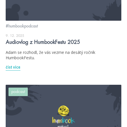
#humbookpodcast
9. 12. 2025
Audiovlog z HumbookFestu 2025
Adam se rozhodl, že vás vezme na desátý ročník
HumbookFestu.
číst více
podcast