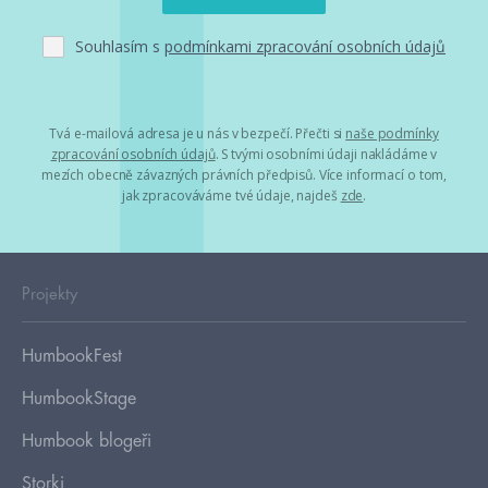
Souhlasím s
podmínkami zpracování osobních údajů
Tvá e-mailová adresa je u nás v bezpečí. Přečti si
naše podmínky
zpracování osobních údajů
. S tvými osobními údaji nakládáme v
mezích obecně závazných právních předpisů. Více informací o tom,
jak zpracováváme tvé údaje, najdeš
zde
.
Projekty
HumbookFest
HumbookStage
Humbook blogeři
Storki