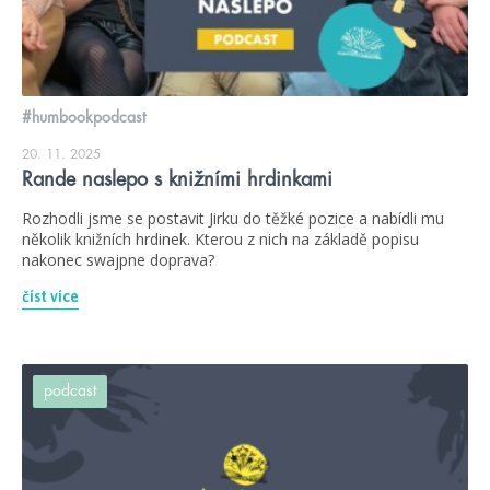
#humbookpodcast
20. 11. 2025
Rande naslepo s knižními hrdinkami
Rozhodli jsme se postavit Jirku do těžké pozice a nabídli mu
několik knižních hrdinek. Kterou z nich na základě popisu
nakonec swajpne doprava?
číst více
podcast