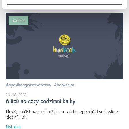
podcast
#apotékaagnesdivotvorné
#bookshire
23. 10. 2025
6 tipů na cozy podzimní knihy
Nevíš, co číst na podzim? Neva, v téhle epizodě ti sestavíme
ideální TBR.
číst více