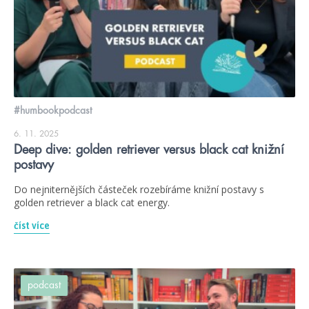
#humbookpodcast
6. 11. 2025
Deep dive: golden retriever versus black cat knižní
postavy
Do nejniternějších částeček rozebíráme knižní postavy s
golden retriever a black cat energy.
číst více
podcast