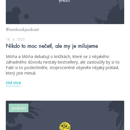
#humbookpodcast
18. 4. 2025
Nikdo to moc nečetl, ale my je milujeme
Móňa a Móňa debatují o knížkách, které se z nějakého
záhadného důvodu nestaly bestsellery, ale zasloužily by si to.
Fakt si to poslechněte, stoprocentně objevíte nějaký poklad,
který jste minuli.
číst více
podcast