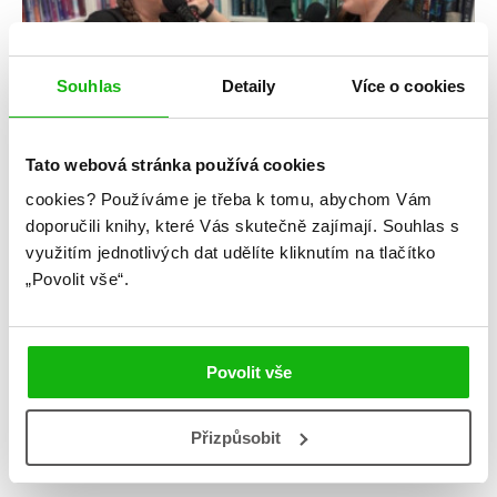
Souhlas
Detaily
Více o cookies
Tato webová stránka používá cookies
#humbookpodcast
#hungergames
cookies?
Používáme je třeba k tomu, abychom Vám
doporučili knihy, které Vás skutečně zajímají.
Souhlas s
3. 4. 2025
využitím jednotlivých dat udělíte kliknutím na tlačítko
Protiklady se přitahují: Úsvit sklizně čteme každá z
„Povolit vše“.
jiného důvodu
Ola četla celé Hunger Games, filmy viděla několikrát, dystopie
jsou žánr, který miluje. Monča je fanynkou contemporary, ale
měla FOMO, a tak se pustila do Úsvitu sklizně. Jak hodnotí
Povolit vše
novou knížku Suzanne Colllins? Spoilery najdete až na konci a
budete varováni.
Přizpůsobit
číst více