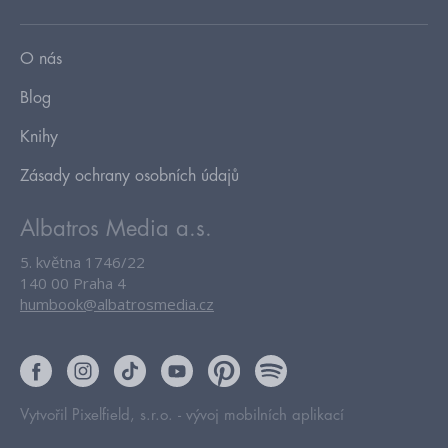
O nás
Blog
Knihy
Zásady ochrany osobních údajů
Albatros Media a.s.
5. května 1746/22
140 00 Praha 4
humbook@albatrosmedia.cz
Vytvořil Pixelfield, s.r.o. -
vývoj mobilních aplikací