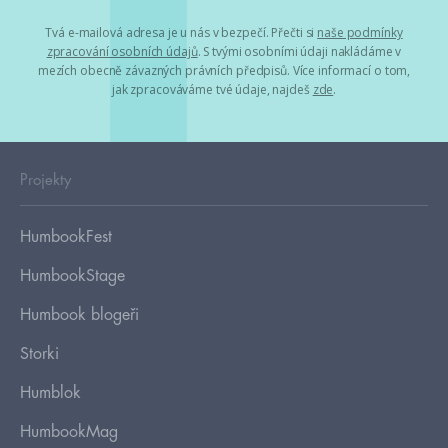
Tvá e-mailová adresa je u nás v bezpečí. Přečti si
naše podmínky
zpracování osobních údajů
. S tvými osobními údaji nakládáme v
mezích obecně závazných právních předpisů. Více informací o tom,
jak zpracováváme tvé údaje, najdeš
zde
.
Projekty
HumbookFest
HumbookStage
Humbook blogeři
Storki
Humblok
HumbookMag