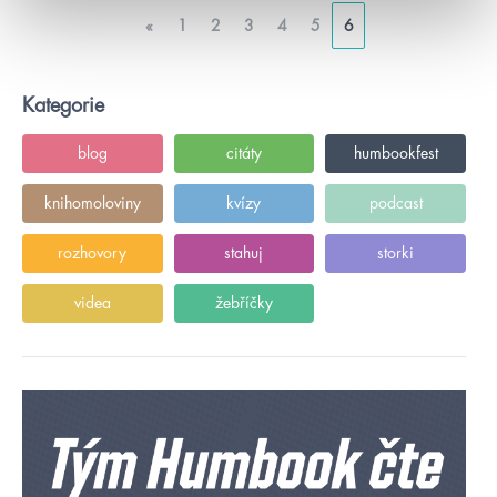
«
1
2
3
4
5
6
Kategorie
blog
citáty
humbookfest
knihomoloviny
kvízy
podcast
rozhovory
stahuj
storki
videa
žebříčky