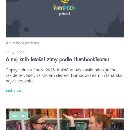
#humbookpodcast
11. 4. 2025
6 nej knih letošní zimy podle HumbookTeamu
Topky ledna a února 2025. Každého nás bavilo něco jiného,
tak dejte vědět, se kterým členem HumbookTeamu čtenářsky
nejvíc souzníte.
číst více
podcast