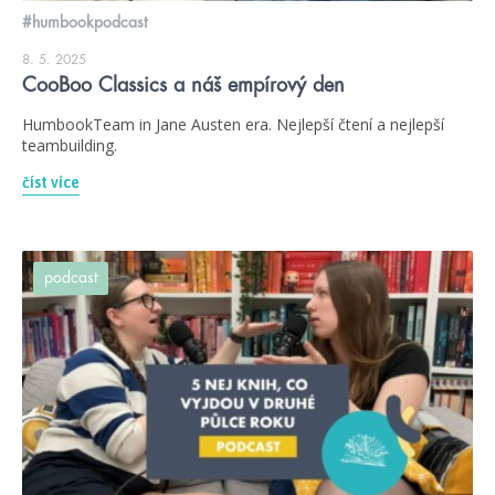
#humbookpodcast
8. 5. 2025
CooBoo Classics a náš empírový den
HumbookTeam in Jane Austen era. Nejlepší čtení a nejlepší
teambuilding.
číst více
podcast