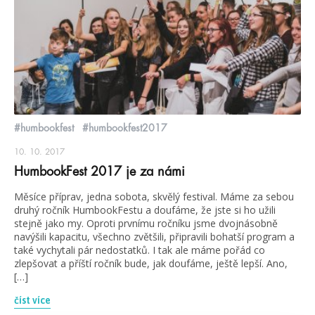
#humbookfest
#humbookfest2017
10. 10. 2017
HumbookFest 2017 je za námi
Měsíce příprav, jedna sobota, skvělý festival. Máme za sebou
druhý ročník HumbookFestu a doufáme, že jste si ho užili
stejně jako my. Oproti prvnímu ročníku jsme dvojnásobně
navýšili kapacitu, všechno zvětšili, připravili bohatší program a
také vychytali pár nedostatků. I tak ale máme pořád co
zlepšovat a příští ročník bude, jak doufáme, ještě lepší. Ano,
[…]
číst více