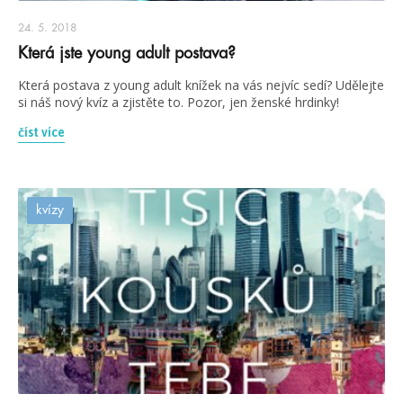
24. 5. 2018
Která jste young adult postava?
Která postava z young adult knížek na vás nejvíc sedí? Udělejte
si náš nový kvíz a zjistěte to. Pozor, jen ženské hrdinky!
číst více
kvízy