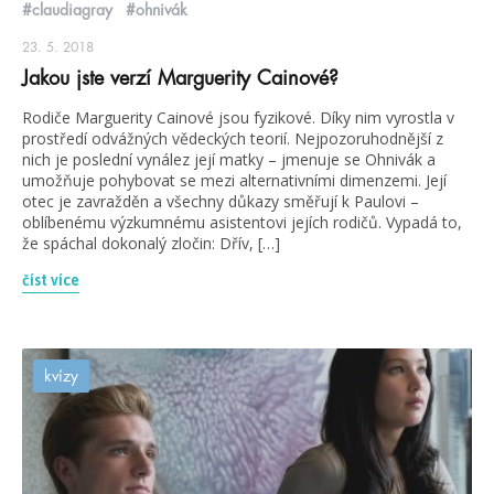
#claudiagray
#ohnivák
23. 5. 2018
Jakou jste verzí Marguerity Cainové?
Rodiče Marguerity Cainové jsou fyzikové. Díky nim vyrostla v
prostředí odvážných vědeckých teorií. Nejpozoruhodnější z
nich je poslední vynález její matky – jmenuje se Ohnivák a
umožňuje pohybovat se mezi alternativními dimenzemi. Její
otec je zavražděn a všechny důkazy směřují k Paulovi –
oblíbenému výzkumnému asistentovi jejích rodičů. Vypadá to,
že spáchal dokonalý zločin: Dřív, […]
číst více
kvízy