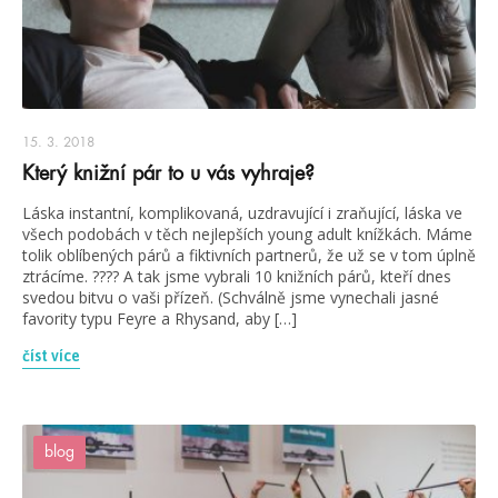
15. 3. 2018
Který knižní pár to u vás vyhraje?
Láska instantní, komplikovaná, uzdravující i zraňující, láska ve
všech podobách v těch nejlepších young adult knížkách. Máme
tolik oblíbených párů a fiktivních partnerů, že už se v tom úplně
ztrácíme. ???? A tak jsme vybrali 10 knižních párů, kteří dnes
svedou bitvu o vaši přízeň. (Schválně jsme vynechali jasné
favority typu Feyre a Rhysand, aby […]
číst více
blog