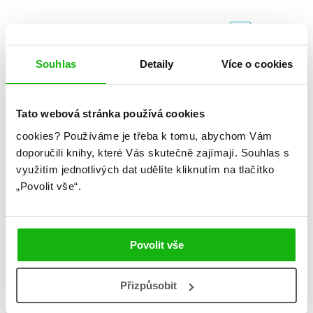
«
1
...
170
171
172
173
174
175
Souhlas
Detaily
Více o cookies
Kategorie
Tato webová stránka používá cookies
blog
citáty
humbookfest
cookies?
Používáme je třeba k tomu, abychom Vám
knihomoloviny
kvízy
podcast
doporučili knihy, které Vás skutečně zajímají.
Souhlas s
využitím jednotlivých dat udělíte kliknutím na tlačítko
rozhovory
stahuj
storki
„Povolit vše“.
videa
žebříčky
Povolit vše
Přizpůsobit