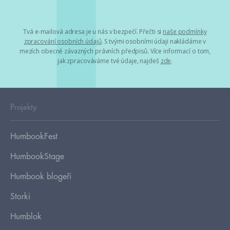
Tvá e-mailová adresa je u nás v bezpečí. Přečti si
naše podmínky
zpracování osobních údajů
. S tvými osobními údaji nakládáme v
mezích obecně závazných právních předpisů. Více informací o tom,
jak zpracováváme tvé údaje, najdeš
zde
.
Projekty
HumbookFest
HumbookStage
Humbook blogeři
Storki
Humblok