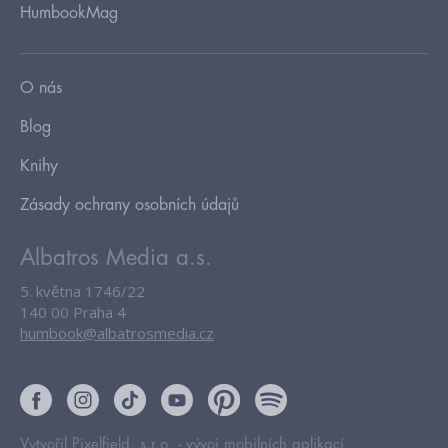
HumbookMag
O nás
Blog
Knihy
Zásady ochrany osobních údajů
Albatros Media a.s.
5. května 1746/22
140 00 Praha 4
humbook@albatrosmedia.cz
Vytvořil Pixelfield, s.r.o. -
vývoj mobilních aplikací