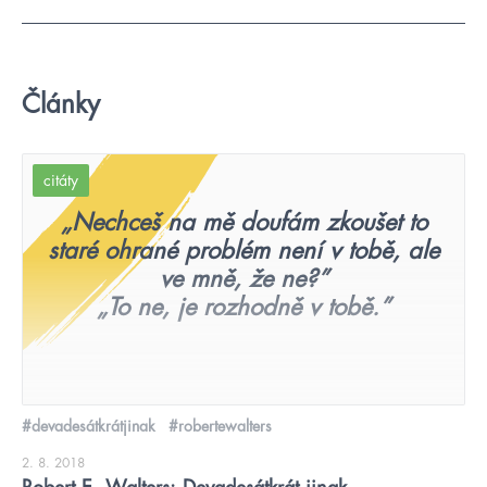
Články
citáty
„Nechceš na mě doufám zkoušet to
staré ohrané problém není v tobě, ale
ve mně, že ne?”
„To ne, je rozhodně v tobě.”
#devadesátkrátjinak
#robertewalters
2. 8. 2018