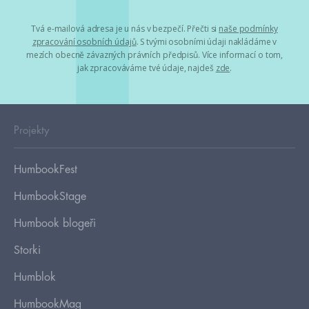
Tvá e-mailová adresa je u nás v bezpečí. Přečti si
naše podmínky
zpracování osobních údajů
. S tvými osobními údaji nakládáme v
mezích obecně závazných právních předpisů. Více informací o tom,
jak zpracováváme tvé údaje, najdeš
zde
.
Projekty
HumbookFest
HumbookStage
Humbook blogeři
Storki
Humblok
HumbookMag