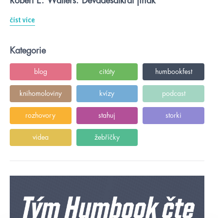
Robert E. Walters: Devadesátkrát jinak
číst více
Kategorie
blog
citáty
humbookfest
knihomoloviny
kvízy
podcast
rozhovory
stahuj
storki
videa
žebříčky