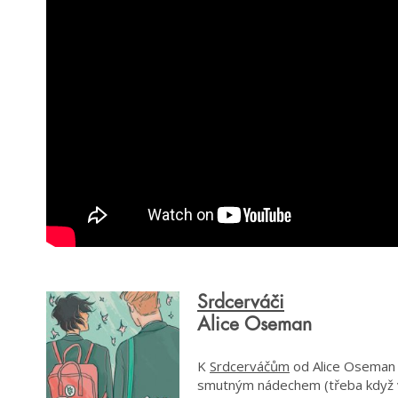
Srdcerváči
Alice Oseman
K
Srdcerváčům
od Alice Oseman s
smutným nádechem (třeba když v 