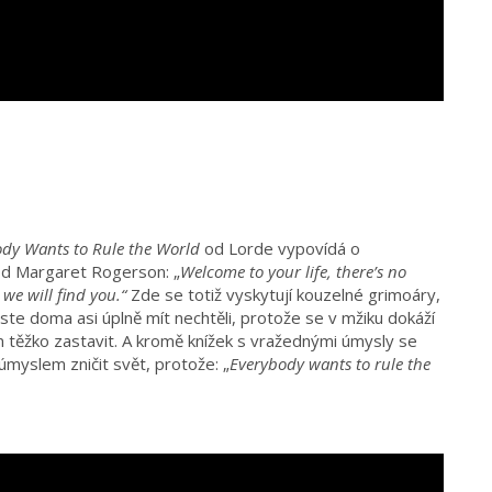
dy Wants to Rule the World
od Lorde vypovídá o
d Margaret Rogerson: „
Welcome to your life, there’s no
we will find you.“
Zde se totiž vyskytují kouzelné grimoáry,
byste doma asi úplně mít nechtěli, protože se v mžiku dokáží
n těžko zastavit. A kromě knížek s vražednými úmysly se
úmyslem zničit svět, protože: „
Everybody wants to rule the