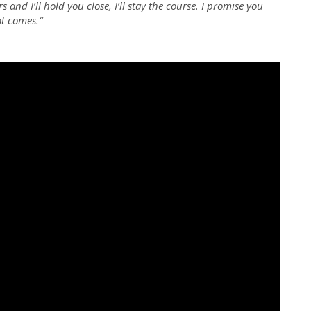
nd I’ll hold you close, I’ll stay the course. I promise you
at comes.“