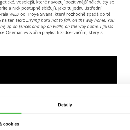
etické, veselejší, které navozují pozitivnější náladu (ty se
lie a Nick postupně sbližují). Jako tu jednu ústřední
rala
WILD
od Troye Sivana, která rozhodně spadá do té
 na ten text: „
Trying hard not to fall, on the way home. You
ing up on fences and up on walls, on the way home. I guess
ce Oseman vytvořila playlist k Srdcerváčům, který si
Detaily
á cookies