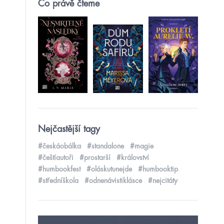
Co právě čteme
Nejčastější tagy
#českáobálka
#standalone
#magie
#češtíautoři
#prostarší
#království
#humbookfest
#oláskutunejde
#humbooktip
#středníškola
#odnenávistiklásce
#nejcitáty