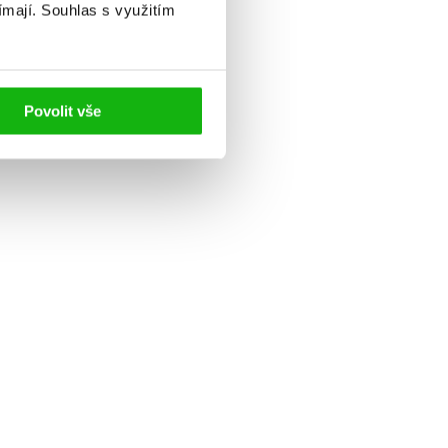
ímají.
Souhlas s využitím
Povolit vše