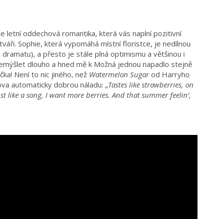
 letní oddechová romantika, která vás naplní pozitivní
áři. Sophie, která vypomáhá místní floristce, je nedílnou
 dramatu), a přesto je stále plná optimismu a většinou i
emýšlet dlouho a hned mě k Možná jednou napadlo stejně
čka! Není to nic jiného, než
Watermelon Sugar
od Harryho
ova automaticky dobrou náladu: „
Tastes like strawberries, on
t like a song, I want more berries. And that summer feelin‘,