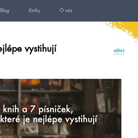
Blog
Knihy
O nás
jlépe vystihují
sdílet