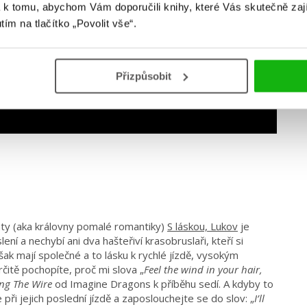
 k tomu, abychom Vám doporučili knihy, které Vás skutečně zaj
utím na tlačítko „Povolit vše“.
Přizpůsobit
aty (aka královny pomalé romantiky)
S láskou, Lukov
je
ní a nechybí ani dva hašteřiví krasobruslaři, kteří si
ak mají společné a to lásku k rychlé jízdě, vysokým
itě pochopíte, proč mi slova „
Feel the wind in your hair,
ng The Wire
od Imagine Dragons k příběhu sedí. A kdyby to
e při jejich poslední jízdě a zaposlouchejte se do slov: „
I’ll