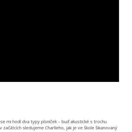
e mi hodí dva typy písniček – buď akustické s trochu
začátcích sledujeme Charlieho, jak je ve škole šikanovaný