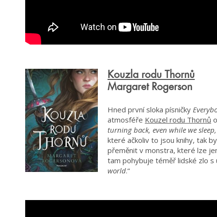
Kouzla rodu Thornů
Margaret Rogerson
Hned první sloka písničky
Everybo
atmosféře
Kouzel rodu Thornů
o
turning back, even while we sleep, 
které ačkoliv to jsou knihy, tak 
přeměnit v monstra, které lze je
tam pohybuje téměř lidské zlo s 
world
.“