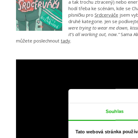
a tak trochu ztracený) nebo energ
hodí třeba ke scénám, kde se Char
písničku pro
Srdcerváče
jsem vyb
druhé kategorie. Jen se podívejte
were trying to wear me down, kiss
it’s all working out, now.“
Sama Ali
můžete poslechnout
tady
.
Souhlas
Tato webová stránka použív