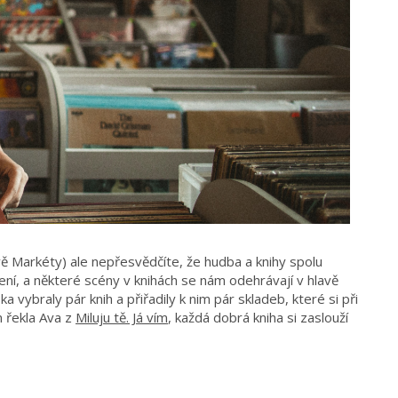
ě Markéty) ale nepřesvědčíte, že hudba a knihy spolu
ení, a některé scény v knihách se nám odehrávají v hlavě
a vybraly pár knih a přiřadily k nim pár skladeb, které si při
m řekla Ava z
Miluju tě. Já vím
, každá dobrá kniha si zaslouží