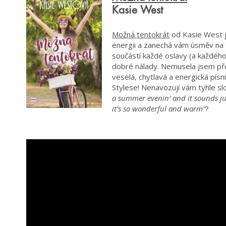
Kasie West
Možná tentokrát
od Kasie West je
energii a zanechá vám úsměv na tv
součástí každé oslavy (a každého
dobré nálady. Nemusela jsem př
veselá, chytlavá a energická písni
Stylese! Nenavozují vám tyhle sl
a summer evenin‘ and it sounds jus
it’s so wonderful and warm“
?