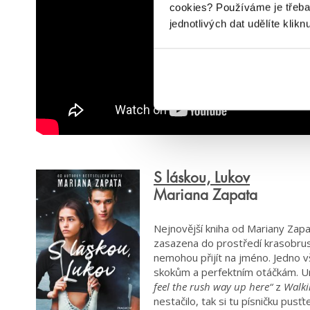
cookies?
Používáme je třeba
jednotlivých dat udělíte klikn
S láskou, Lukov
Mariana Zapata
Nejnovější kniha od Mariany Zap
zasazena do prostředí krasobrusle
nemohou přijít na jméno. Jedno vš
skokům a perfektním otáčkám. Urč
feel the rush way up here“
z
Walki
nestačilo, tak si tu písničku pusťt