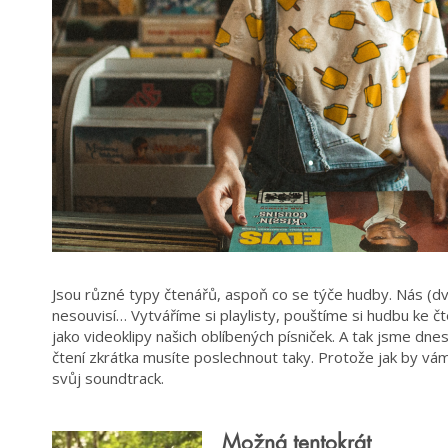
Jsou různé typy čtenářů, aspoň co se týče hudby. Nás (dv
nesouvisí… Vytváříme si playlisty, pouštíme si hudbu ke čt
jako videoklipy našich oblíbených písniček. A tak jsme dnesk
čtení zkrátka musíte poslechnout taky. Protože jak by vá
svůj soundtrack.
Možná tentokrát