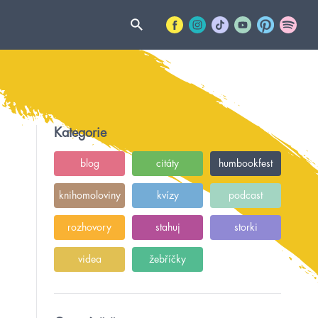
Kategorie
blog
citáty
humbookfest
knihomoloviny
kvízy
podcast
rozhovory
stahuj
storki
videa
žebříčky